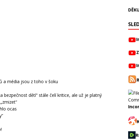
DĚKU
SLED
I
Z
I
ců a média jsou z toho v šoku
ezpečnost dětí“ stále čelí kritice, ale už je platný
 „zmizet“
Inco
áhlo ocas
y”
!
R