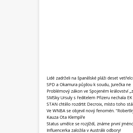
Lidé zadrželi na španělské pláži deset vetřel
SPD a Okamura půjdou k soudu, Jurečka ne
Problémový zákon ve Spojeném království „za b
SMSky Ursuly s ředitelem Pfizeru nechala EK
STAN chtělo rozdrtit Decroix, místo toho st
Ve WNBA se objevil nový fenomén. “Robertk
Kauza Ota Klempíře
Status umělce se rozjíždí, známe první jméno
Influencerka založila v Austrálii odbory!