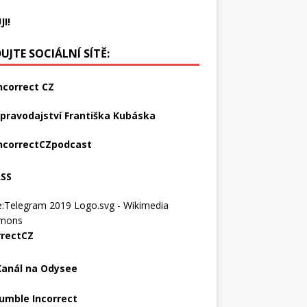
JI!
UJTE SOCIÁLNÍ SÍTĚ:
ncorrect CZ
pravodajství Františka Kubáska
ncorrectCZpodcast
RSS
rrectCZ
Kanál na Odysee
umble Incorrect