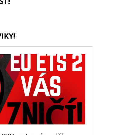
ST!
IKY!