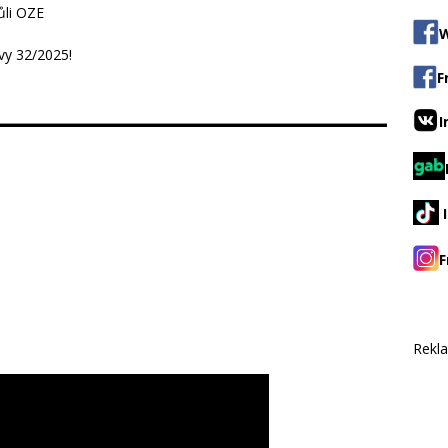
ůli OZE
W
ávy 32/2025!
F
I
F
Rekl