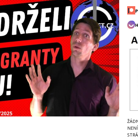
P
H
ŽÁDN
NENÍ
STRÁ