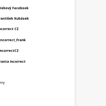
ebový Facebook
rantišek Kubásek
ncorrect CZ
Incorrect_Frank
IncorrectCZ
ranta incorrect
amy