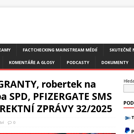
EAMY
FACTCHECKING MAINSTREAM MÉDIÍ
SKUTEČNĚ 
KOMENTÁŘE A GLOSY
PODCASTY
DOKUMENTY
GRANTY, robertek na
Hleda
ba SPD, PFIZERGATE SMS
POD
REKTNÍ ZPRÁVY 32/2025
T
tví
0
p