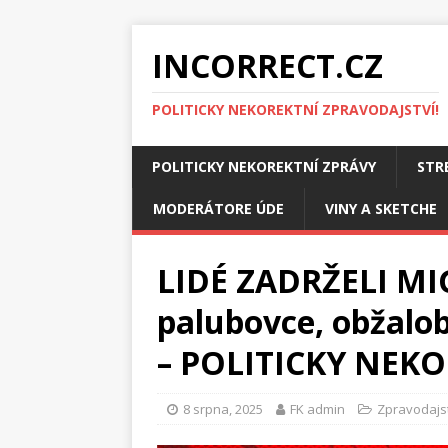
INCORRECT.CZ
POLITICKY NEKOREKTNÍ ZPRAVODAJSTVÍ!
POLITICKY NEKOREKTNÍ ZPRÁVY
STR
MODERÁTORE ÚDE
VINY A SKETCHE
LIDÉ ZADRŽELI MI
palubovce, obžalo
– POLITICKY NEKO
8 srpna, 2025
FK admin
Zpravodajs