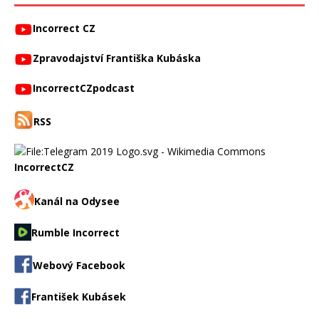
Incorrect CZ
Zpravodajství Františka Kubáska
IncorrectCZpodcast
RSS
IncorrectCZ
Kanál na Odysee
Rumble Incorrect
Webový Facebook
František Kubásek