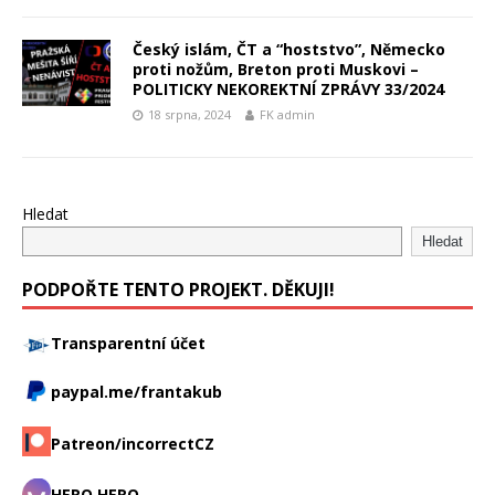
Český islám, ČT a “hoststvo”, Německo
proti nožům, Breton proti Muskovi –
POLITICKY NEKOREKTNÍ ZPRÁVY 33/2024
18 srpna, 2024
FK admin
Hledat
Hledat
PODPOŘTE TENTO PROJEKT. DĚKUJI!
Transparentní účet
paypal.me/frantakub
Patreon/incorrectCZ
HERO HERO