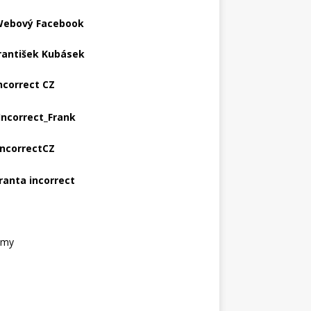
ebový Facebook
rantišek Kubásek
ncorrect CZ
Incorrect_Frank
IncorrectCZ
ranta incorrect
amy