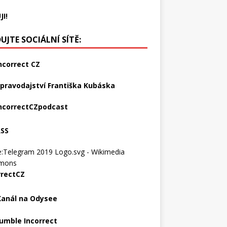
JI!
UJTE SOCIÁLNÍ SÍTĚ:
ncorrect CZ
pravodajství Františka Kubáska
ncorrectCZpodcast
RSS
rrectCZ
Kanál na Odysee
umble Incorrect