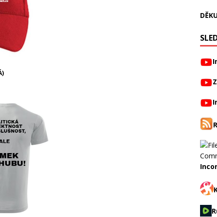
DĚKU
SLED
I
Á)
Z
I
Inco
R