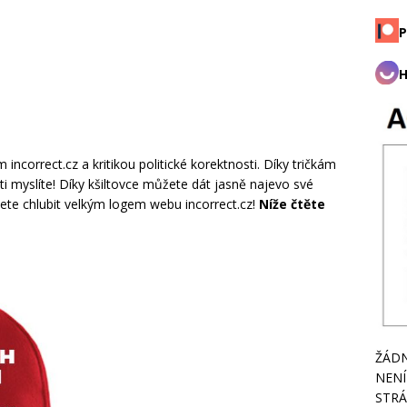
P
H
correct.cz a kritikou politické korektnosti. Díky tričkám
sti myslíte! Díky kšiltovce můžete dát jasně najevo své
ete chlubit velkým logem webu incorrect.cz!
Níže čtěte
ŽÁDN
NENÍ
STRÁ