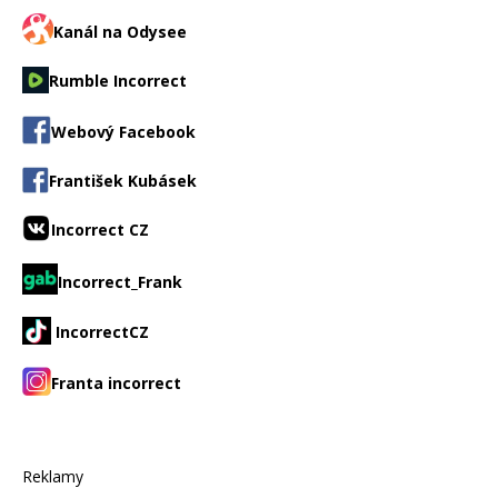
Kanál na Odysee
Rumble Incorrect
Webový Facebook
František Kubásek
Incorrect CZ
Incorrect_Frank
IncorrectCZ
Franta incorrect
Reklamy