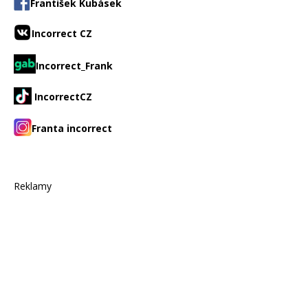
František Kubásek
Incorrect CZ
Incorrect_Frank
IncorrectCZ
Franta incorrect
Reklamy