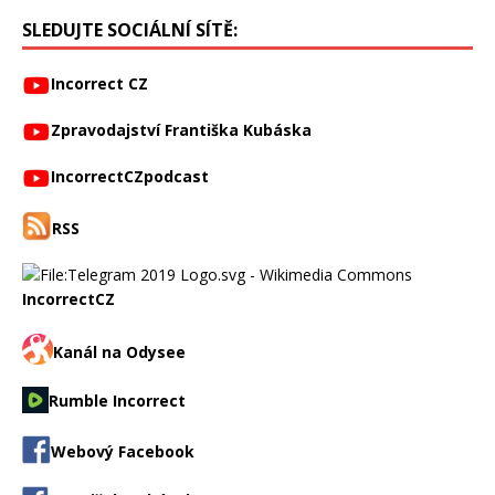
SLEDUJTE SOCIÁLNÍ SÍTĚ:
Incorrect CZ
Zpravodajství Františka Kubáska
IncorrectCZpodcast
RSS
IncorrectCZ
Kanál na Odysee
Rumble Incorrect
Webový Facebook