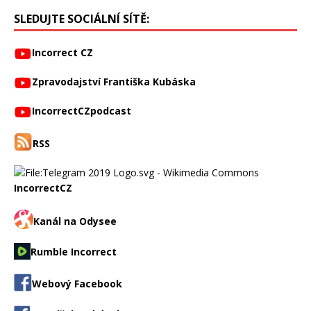
SLEDUJTE SOCIÁLNÍ SÍTĚ:
Incorrect CZ
Zpravodajství Františka Kubáska
IncorrectCZpodcast
RSS
IncorrectCZ
Kanál na Odysee
Rumble Incorrect
Webový Facebook