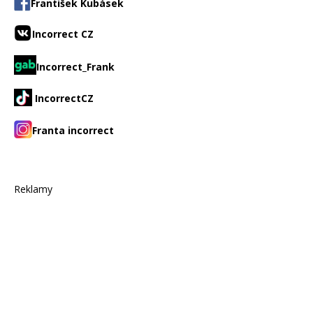
František Kubásek
Incorrect CZ
Incorrect_Frank
IncorrectCZ
Franta incorrect
Reklamy