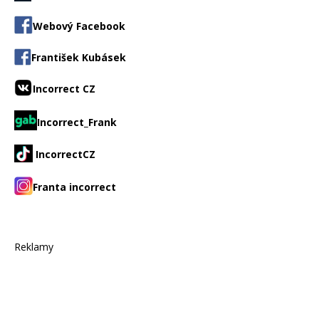
Webový Facebook
František Kubásek
Incorrect CZ
Incorrect_Frank
IncorrectCZ
Franta incorrect
Reklamy