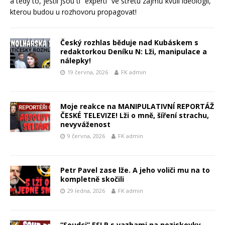
a tedy to, jestli jsou ti “experti” ve střetu zájmů kvůli ideologii,
kterou budou u rozhovoru propagovat!
Český rozhlas běduje nad Kubáskem s
redaktorkou Deníku N: Lži, manipulace a
nálepky!
19 června, 2026
FK admin
Moje reakce na MANIPULATIVNÍ REPORTÁŽ
ČESKÉ TELEVIZE! Lži o mně, šíření strachu,
nevyváženost
9 června, 2026
FK admin
Petr Pavel zase lže. A jeho voliči mu na to
kompletně skočili
29 ledna, 2026
FK admin
“Soudci” ESLP s vazbami na neziskovky