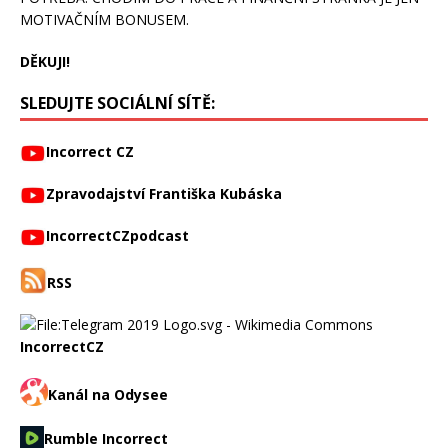
MOTIVAČNÍM BONUSEM.
DĚKUJI!
SLEDUJTE SOCIÁLNÍ SÍTĚ:
Incorrect CZ
Zpravodajství Františka Kubáska
IncorrectCZpodcast
RSS
IncorrectCZ
Kanál na Odysee
Rumble Incorrect