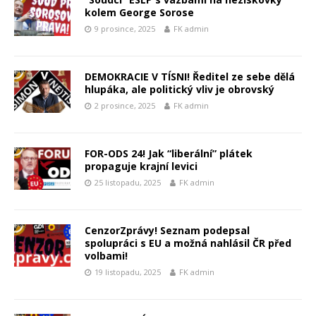
kolem George Sorose
9 prosince, 2025
FK admin
DEMOKRACIE V TÍSNI! Ředitel ze sebe dělá
hlupáka, ale politický vliv je obrovský
2 prosince, 2025
FK admin
FOR-ODS 24! Jak “liberální” plátek
propaguje krajní levici
25 listopadu, 2025
FK admin
CenzorZprávy! Seznam podepsal
spolupráci s EU a možná nahlásil ČR před
volbami!
19 listopadu, 2025
FK admin