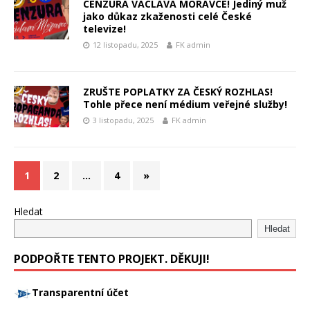
CENZURA VÁCLAVA MORAVCE! Jediný muž
jako důkaz zkaženosti celé České
televize!
12 listopadu, 2025
FK admin
ZRUŠTE POPLATKY ZA ČESKÝ ROZHLAS!
Tohle přece není médium veřejné služby!
3 listopadu, 2025
FK admin
1
2
…
4
»
Hledat
Hledat
PODPOŘTE TENTO PROJEKT. DĚKUJI!
Transparentní účet