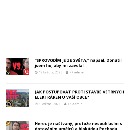
“SPROVODÍM JE ZE SVĚTA,” napsal. Donutil
jsem ho, aby mi zavolal
18 května, 2026
FK admin
JAK POSTUPOVAT PROTI STAVBĚ VĚTRNÝCH
ELEKTRÁREN U VAŠÍ OBCE?
8 května, 2026
FK admin
Herec je naštvaný, protože nesouhlasím s
dotováním umělců a blokádou Pochodu