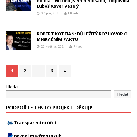
média. “Nikoho jsem nedosadil,” odpovídá
Luboš Xaver Veselý
9 října, 2025
FK admin
ROBERT KOTZIAN: DŮLEŽITÝ ROZHOVOR O
MIGRAČNÍM PAKTU
23 května, 2024
FK admin
1
2
…
6
»
Hledat
Hledat
PODPOŘTE TENTO PROJEKT. DĚKUJI!
Transparentní účet
paypal.me/frantakub