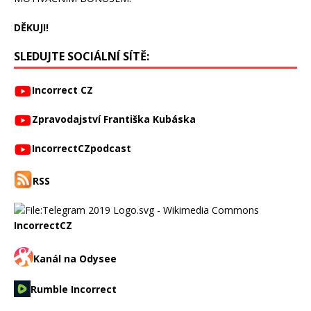
DĚKUJI!
SLEDUJTE SOCIÁLNÍ SÍTĚ:
Incorrect CZ
Zpravodajství Františka Kubáska
IncorrectCZpodcast
RSS
IncorrectCZ
Kanál na Odysee
Rumble Incorrect