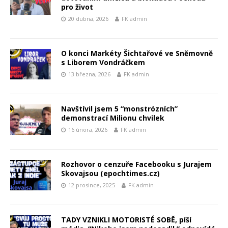
pro život
20 dubna, 2026
FK admin
O konci Markéty Šichtařové ve Sněmovně
s Liborem Vondráčkem
13 března, 2026
FK admin
Navštívil jsem 5 “monstrózních”
demonstrací Milionu chvilek
16 února, 2026
FK admin
Rozhovor o cenzuře Facebooku s Jurajem
Skovajsou (epochtimes.cz)
12 prosince, 2025
FK admin
TADY VZNIKLI MOTORISTÉ SOBĚ, píší