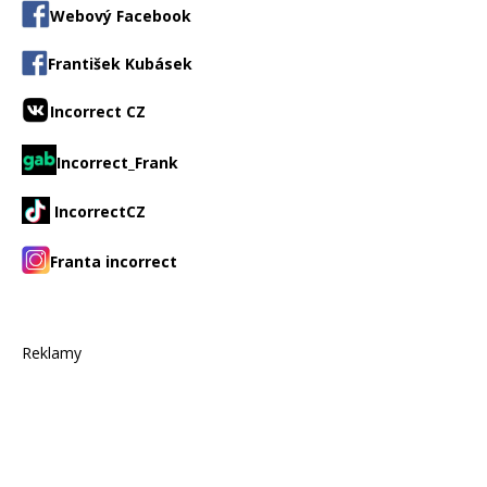
Webový Facebook
František Kubásek
Incorrect CZ
Incorrect_Frank
IncorrectCZ
Franta incorrect
Reklamy