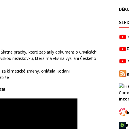
DĚKU
SLED
I
Z
 Škrtne prachy, které zaplatily dokument o Chvilkách!
ovskou neziskovku, která má vliv na vysílání Českého
I
za klimatické změny, ohlásila Kodaň!
abiše
26!
Inco
R