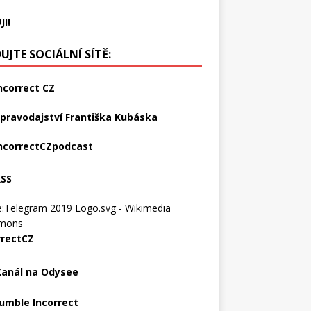
JI!
UJTE SOCIÁLNÍ SÍTĚ:
ncorrect CZ
pravodajství Františka Kubáska
ncorrectCZpodcast
RSS
rrectCZ
Kanál na Odysee
umble Incorrect