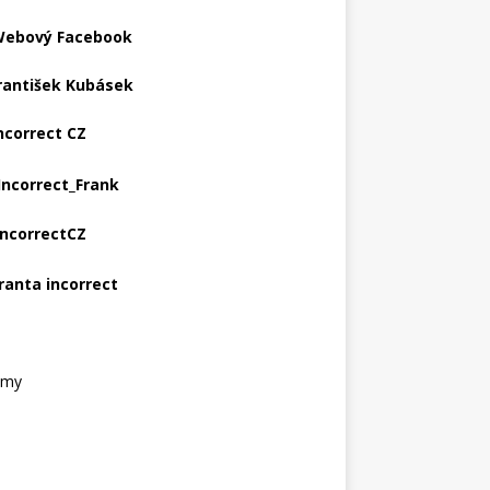
ebový Facebook
rantišek Kubásek
ncorrect CZ
Incorrect_Frank
IncorrectCZ
ranta incorrect
amy