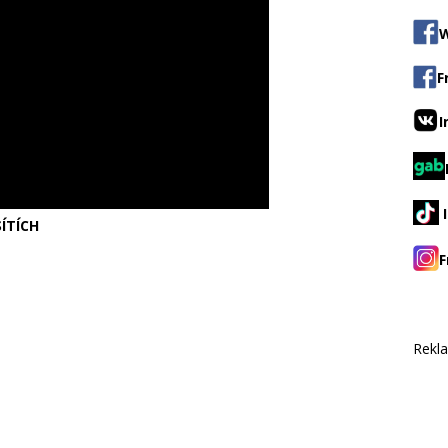
W
F
I
ÍTÍCH
F
Rekl