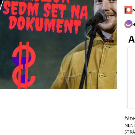
P
H
ŽÁDN
NENÍ
STRÁ