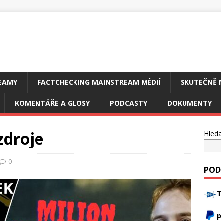
EAMY
FACTCHECKING MAINSTREAM MÉDIÍ
SKUTEČNĚ 
KOMENTÁŘE A GLOSY
PODCASTY
DOKUMENTY
zdroje
Hleda
0
POD
T
p