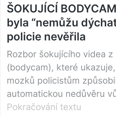
ŠOKUJÍCÍ BODYCAM! 
byla “nemůžu dýchat.
policie nevěřila
Rozbor šokujícího videa z 
(bodycam), které ukazuje
mozků policistům způsobi
automatickou nedůvěru vů
ŠOKUJÍCÍ
Pokračování textu
BODYCAM!
Jeho