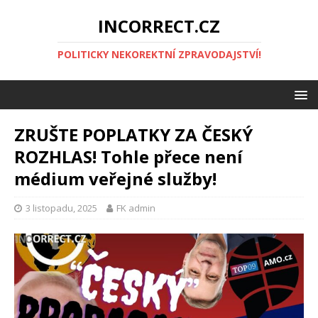
INCORRECT.CZ
POLITICKY NEKOREKTNÍ ZPRAVODAJSTVÍ!
ZRUŠTE POPLATKY ZA ČESKÝ
ROZHLAS! Tohle přece není
médium veřejné služby!
3 listopadu, 2025
FK admin