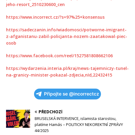
jeho-resort_2510230600_cen
https://www.incorrect.cz/?s=97%25+konsensus
https://sadeczanin.info/wiadomosci/potworne-imigrant-
z-afganistanu-zabil-policjanta-nozem-zaatakowal-piec-
osob
https://www.facebook.com/reel/1527581808662106
https://wydarzenia.interia.pl/kraj/news-tajemniczy-tunel-
na-granicy-minister-pokazal-zdjecia,nId,22432415
Připojte se @incorrectcz
PŘEDCHOZÍ
BRUSELSKÁ INTERVENCE, islamista starostou,
platíme Hamás – POLITICKY NEKOREKTNÍ ZPRÁVY
44/2025