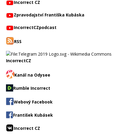
Incorrect CZ
Zpravodajství Františka Kubáska
IncorrectCZpodcast
RSS
IncorrectCZ
Kanál na Odysee
Rumble Incorrect
Webový Facebook
František Kubásek
Incorrect CZ