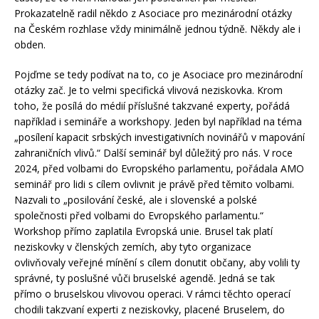
Prokazatelně radil někdo z Asociace pro mezinárodní otázky
na Českém rozhlase vždy minimálně jednou týdně. Někdy ale i
obden.
Pojďme se tedy podívat na to, co je Asociace pro mezinárodní
otázky zač. Je to velmi specifická vlivová neziskovka. Krom
toho, že posílá do médií příslušné takzvané experty, pořádá
například i semináře a workshopy. Jeden byl například na téma
„posílení kapacit srbských investigativních novinářů v mapování
zahraničních vlivů.“ Další seminář byl důležitý pro nás. V roce
2024, před volbami do Evropského parlamentu, pořádala AMO
seminář pro lidi s cílem ovlivnit je právě před těmito volbami.
Nazvali to „posilování české, ale i slovenské a polské
společnosti před volbami do Evropského parlamentu.“
Workshop přímo zaplatila Evropská unie. Brusel tak platí
neziskovky v členských zemích, aby tyto organizace
ovlivňovaly veřejné mínění s cílem donutit občany, aby volili ty
správné, ty poslušné vůči bruselské agendě. Jedná se tak
přímo o bruselskou vlivovou operaci. V rámci těchto operací
chodili takzvaní experti z neziskovky, placené Bruselem, do