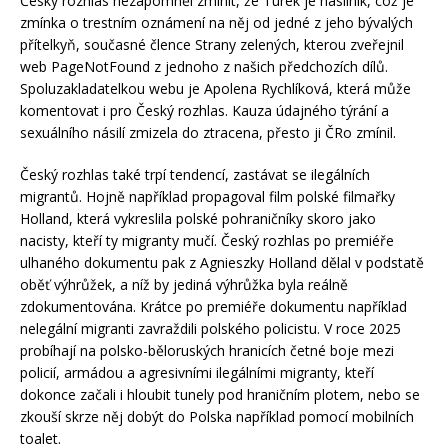
Český rozhlas nezapomněl zmínit, že Turek je násilník, což je
zmínka o trestním oznámení na něj od jedné z jeho bývalých
přítelkyň, současné člence Strany zelených, kterou zveřejnil
web PageNotFound z jednoho z našich předchozích dílů.
Spoluzakladatelkou webu je Apolena Rychlíková, která může
komentovat i pro Český rozhlas. Kauza údajného týrání a
sexuálního násilí zmizela do ztracena, přesto ji ČRo zmínil.
Český rozhlas také trpí tendencí, zastávat se ilegálních
migrantů. Hojně například propagoval film polské filmařky
Holland, která vykreslila polské pohraničníky skoro jako
nacisty, kteří ty migranty mučí. Český rozhlas po premiéře
ulhaného dokumentu pak z Agnieszky Holland dělal v podstatě
oběť výhrůžek, a níž by jediná výhrůžka byla reálně
zdokumentována. Krátce po premiéře dokumentu například
nelegální migranti zavraždili polského policistu. V roce 2025
probíhají na polsko-běloruských hranicích četné boje mezi
policií, armádou a agresivními ilegálními migranty, kteří
dokonce začali i hloubit tunely pod hraničním plotem, nebo se
zkouší skrze něj dobýt do Polska například pomocí mobilních
toalet.