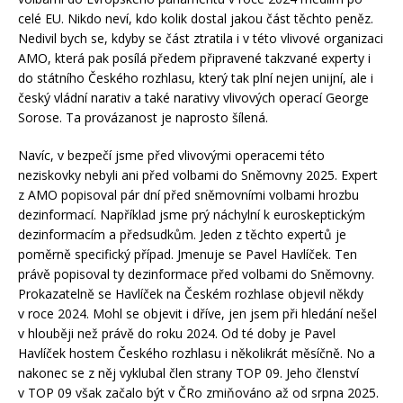
celé EU. Nikdo neví, kdo kolik dostal jakou část těchto peněz.
Nedivil bych se, kdyby se část ztratila i v této vlivové organizaci
AMO, která pak posílá předem připravené takzvané experty i
do státního Českého rozhlasu, který tak plní nejen unijní, ale i
český vládní narativ a také narativy vlivových operací George
Sorose. Ta provázanost je naprosto šílená.
Navíc, v bezpečí jsme před vlivovými operacemi této
neziskovky nebyli ani před volbami do Sněmovny 2025. Expert
z AMO popisoval pár dní před sněmovními volbami hrozbu
dezinformací. Například jsme prý náchylní k euroskeptickým
dezinformacím a předsudkům. Jeden z těchto expertů je
poměrně specifický případ. Jmenuje se Pavel Havlíček. Ten
právě popisoval ty dezinformace před volbami do Sněmovny.
Prokazatelně se Havlíček na Českém rozhlase objevil někdy
v roce 2024. Mohl se objevit i dříve, jen jsem při hledání nešel
v hlouběji než právě do roku 2024. Od té doby je Pavel
Havlíček hostem Českého rozhlasu i několikrát měsíčně. No a
nakonec se z něj vyklubal člen strany TOP 09. Jeho členství
v TOP 09 však začalo být v ČRo zmiňováno až od srpna 2025.