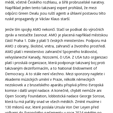
médií, včetně Českého rozhlasu, a šířili probruselské narativy.
Například jeden tento takzvaný expert prohlásil, že mezi
odpůrci Green Dealu jsou ruští agenti a úhlavní postavou této
ruské propagandy je Václav Klaus starší.
Jenže tím spojky AMO nekončí. Stačí se podívat do výročních
zpráv a nestačíte žasnout. AMO je placená například městskou
částí Praha 1. Dále ji platí 5 českých ministerstev. Podporu má
AMO z obrany, školství, vnitra, zahraničí a životního prostředí.
AMO platí i ministerstvo zahraniční Spojeného království,
velvyslanectví Kanady, Nizozemí, či USA. Z USA tuto organizaci
platí i proslulá organizace, která podporuje takzvaný boj proti
takzvaným dezinformacím, a to National Endowment of
Democracy. A to stále není všechno. Mezi sponzory najdete i
Akademii múzických umění v Praze, několik německých
neziskovek a z bruselského aparátu přispívá přímo Evropská
komise i další unijní nadace. A konečně, chybět nemůže ani
Open Society Foundation, lobbistická nadace George Sorose,
která tu má pařáty snad ve všech médiích. Zmínit musíme i
130 milionů eur, které poslala Ursula Von Der Leyen před
volbami do Evropského parlamentu v roce 2024 médiím po