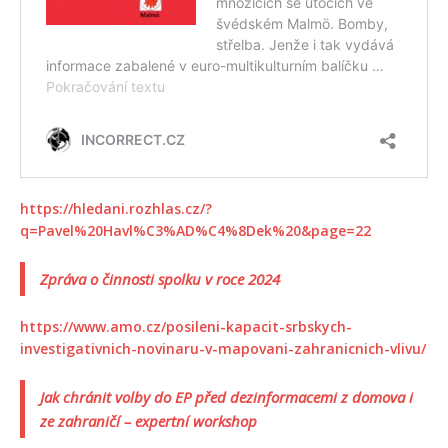
https://hledani.rozhlas.cz/?
q=Pavel%20Havl%C3%AD%C4%8Dek%20&page=22
Zpráva o činnosti spolku v roce 2024
https://www.amo.cz/posileni-kapacit-srbskych-
investigativnich-novinaru-v-mapovani-zahranicnich-vlivu/
Jak chránit volby do EP před dezinformacemi z domova i
ze zahraničí – expertní workshop