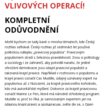
VLIVOVÝCH OPERACÍ!
KOMPLETNÍ
ODŮVODNĚNÍ
Mohli bychom se tady bavit o mnoha tématech, kde Český
rozhlas selhával. Český rozhlas již sedmnáct let používá
politickou nálepku „pravicový populista“. Pravicovým
populismem straší s železnou pravidelností. Zvou si politology
a sociology i ze zahraničí, aby potvrdili narativ, že jediné
ohrožení demokracie jsou údajní pravicoví populisté a
takzvaná krajní pravice. Například v rozhovoru o populismu a
krajní pravici označil Cas Muddle, údajný uznávaný expert na
populismus až z Nizozemí, za krajně pravicového kohokoliv,
kdo má autoritářské myšlení. Dokonce za krajně pravicovou
označil Marine Le Pen, která má národně středolevý program.
Muddle ví, proč to říká. Je samozvaným expertem jen na
údajnou krajní pravici a spolupracuje, světe div se, s Open