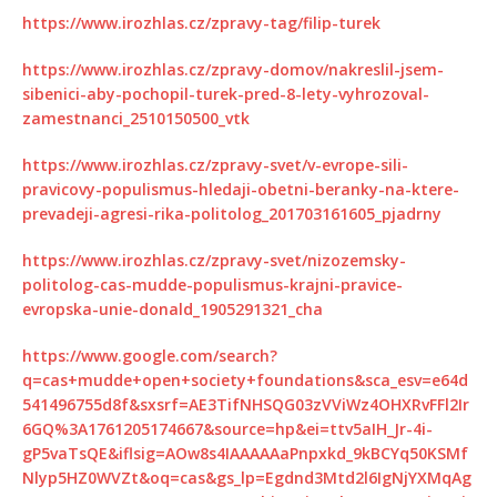
https://www.irozhlas.cz/zpravy-tag/filip-turek
https://www.irozhlas.cz/zpravy-domov/nakreslil-jsem-
sibenici-aby-pochopil-turek-pred-8-lety-vyhrozoval-
zamestnanci_2510150500_vtk
https://www.irozhlas.cz/zpravy-svet/v-evrope-sili-
pravicovy-populismus-hledaji-obetni-beranky-na-ktere-
prevadeji-agresi-rika-politolog_201703161605_pjadrny
https://www.irozhlas.cz/zpravy-svet/nizozemsky-
politolog-cas-mudde-populismus-krajni-pravice-
evropska-unie-donald_1905291321_cha
https://www.google.com/search?
q=cas+mudde+open+society+foundations&sca_esv=e64d
541496755d8f&sxsrf=AE3TifNHSQG03zVViWz4OHXRvFFl2Ir
6GQ%3A1761205174667&source=hp&ei=ttv5aIH_Jr-4i-
gP5vaTsQE&iflsig=AOw8s4IAAAAAaPnpxkd_9kBCYq50KSMf
Nlyp5HZ0WVZt&oq=cas&gs_lp=Egdnd3Mtd2l6IgNjYXMqAg