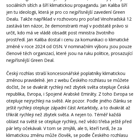
sociálních sítích a šíří klimatickou propagandu. Jan Kaliba šíří
jen tu ideologii, která je pro co nejpřísnější zavedení Green
Dealu. Takže například v rozhovoru pro pořad Vinohradská 12
zastává ten názor, že demonstranti mají v podstatě právo si
určit, kdo má ve vládě obsadit post ministra životního
prostředí. Jan Kaliba dostal i cenu za komunikaci o klimatické
změně v roce 2024 od OSN. V nominačním výboru jsou pouze
členové těch organizací, které jsou na ruku politice, prosazující
nejpřísnější Green Deal.
Český rozhlas straší koncesionářské poplatníky klimatickou
změnou pravidelně. Jen z webu Českého rozhlasu se můžete
dočíst, že se dvakrát rychleji než zbytek světa otepluje Česká
republika, Evropa, i Spojené Arabské Emiráty. Z toho Evropa se
otepluje nejrychleji na světě. Ale pozor. Podle jiného článku se
ještě rychleji otepluje západní část Antarktidy, a to dvakrát až
třikrát rychleji než zbytek světa. A nejen to. Téměř každá
oblast na světě se otepluje rychleji, než vědci třeba ještě před
pár lety očekávali. V tom se zmýlili, ale ti, kteří tvrdí, že za
klimatickou změnu může člověk, se podle Českého rozhlasu