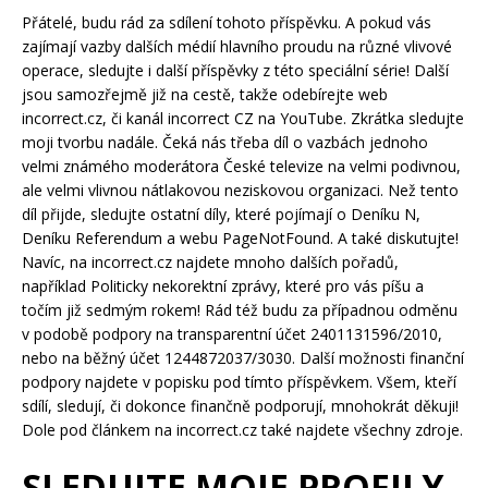
Přátelé, budu rád za sdílení tohoto příspěvku. A pokud vás
zajímají vazby dalších médií hlavního proudu na různé vlivové
operace, sledujte i další příspěvky z této speciální série! Další
jsou samozřejmě již na cestě, takže odebírejte web
incorrect.cz, či kanál incorrect CZ na YouTube. Zkrátka sledujte
moji tvorbu nadále. Čeká nás třeba díl o vazbách jednoho
velmi známého moderátora České televize na velmi podivnou,
ale velmi vlivnou nátlakovou neziskovou organizaci. Než tento
díl přijde, sledujte ostatní díly, které pojímají o Deníku N,
Deníku Referendum a webu PageNotFound. A také diskutujte!
Navíc, na incorrect.cz najdete mnoho dalších pořadů,
například Politicky nekorektní zprávy, které pro vás píšu a
točím již sedmým rokem! Rád též budu za případnou odměnu
v podobě podpory na transparentní účet 2401131596/2010,
nebo na běžný účet 1244872037/3030. Další možnosti finanční
podpory najdete v popisku pod tímto příspěvkem. Všem, kteří
sdílí, sledují, či dokonce finančně podporují, mnohokrát děkuji!
Dole pod článkem na incorrect.cz také najdete všechny zdroje.
SLEDUJTE MOJE PROFILY