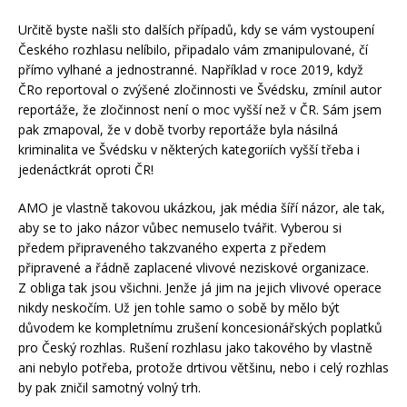
Určitě byste našli sto dalších případů, kdy se vám vystoupení
Českého rozhlasu nelíbilo, připadalo vám zmanipulované, čí
přímo vylhané a jednostranné. Například v roce 2019, když
ČRo reportoval o zvýšené zločinnosti ve Švédsku, zmínil autor
reportáže, že zločinnost není o moc vyšší než v ČR. Sám jsem
pak zmapoval, že v době tvorby reportáže byla násilná
kriminalita ve Švédsku v některých kategoriích vyšší třeba i
jedenáctkrát oproti ČR!
AMO je vlastně takovou ukázkou, jak média šíří názor, ale tak,
aby se to jako názor vůbec nemuselo tvářit. Vyberou si
předem připraveného takzvaného experta z předem
připravené a řádně zaplacené vlivové neziskové organizace.
Z obliga tak jsou všichni. Jenže já jim na jejich vlivové operace
nikdy neskočím. Už jen tohle samo o sobě by mělo být
důvodem ke kompletnímu zrušení koncesionářských poplatků
pro Český rozhlas. Rušení rozhlasu jako takového by vlastně
ani nebylo potřeba, protože drtivou většinu, nebo i celý rozhlas
by pak zničil samotný volný trh.