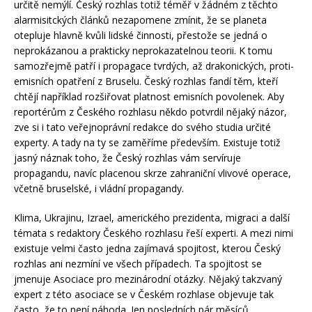
určitě nemýlí. Český rozhlas totiž téměř v žádném z těchto
alarmisitckých článků nezapomene zmínit, že se planeta
otepluje hlavně kvůli lidské činnosti, přestože se jedná o
neprokázanou a prakticky neprokazatelnou teorii. K tomu
samozřejmě patří i propagace tvrdých, až drakonických, proti-
emisních opatření z Bruselu. Český rozhlas fandí těm, kteří
chtějí například rozšiřovat platnost emisních povolenek. Aby
reportérům z Českého rozhlasu někdo potvrdil nějaký názor,
zve si i tato veřejnoprávní redakce do svého studia určité
experty. A tady na ty se zaměříme především. Existuje totiž
jasný náznak toho, že Český rozhlas vám servíruje
propagandu, navíc placenou skrze zahraniční vlivové operace,
včetně bruselské, i vládní propagandy.
Klima, Ukrajinu, Izrael, amerického prezidenta, migraci a další
témata s redaktory Českého rozhlasu řeší experti. A mezi nimi
existuje velmi často jedna zajímavá spojitost, kterou Český
rozhlas ani nezmíní ve všech případech. Ta spojitost se
jmenuje Asociace pro mezinárodní otázky. Nějaký takzvaný
expert z této asociace se v Českém rozhlase objevuje tak
často, že to není náhoda. Jen posledních pár měsíců.