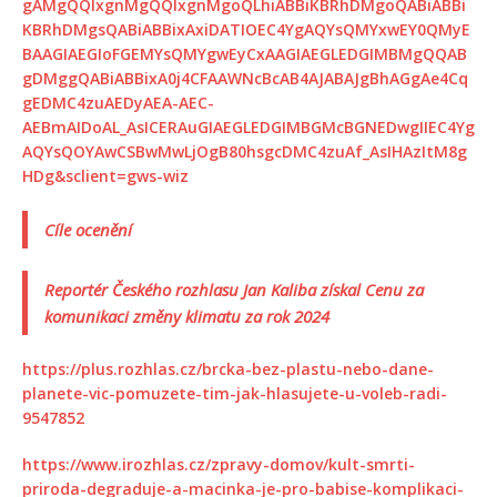
gAMgQQIxgnMgQQIxgnMgoQLhiABBiKBRhDMgoQABiABBi
KBRhDMgsQABiABBixAxiDATIOEC4YgAQYsQMYxwEY0QMyE
BAAGIAEGIoFGEMYsQMYgwEyCxAAGIAEGLEDGIMBMgQQAB
gDMggQABiABBixA0j4CFAAWNcBcAB4AJABAJgBhAGgAe4Cq
gEDMC4zuAEDyAEA-AEC-
AEBmAIDoAL_AsICERAuGIAEGLEDGIMBGMcBGNEDwgIIEC4Yg
AQYsQOYAwCSBwMwLjOgB80hsgcDMC4zuAf_AsIHAzItM8g
HDg&sclient=gws-wiz
Cíle ocenění
Reportér Českého rozhlasu Jan Kaliba získal Cenu za
komunikaci změny klimatu za rok 2024
https://plus.rozhlas.cz/brcka-bez-plastu-nebo-dane-
planete-vic-pomuzete-tim-jak-hlasujete-u-voleb-radi-
9547852
https://www.irozhlas.cz/zpravy-domov/kult-smrti-
priroda-degraduje-a-macinka-je-pro-babise-komplikaci-