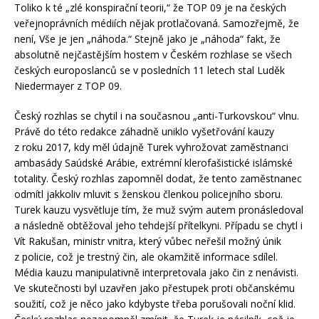
Toliko k té „zlé konspirační teorii,“ že TOP 09 je na českých
veřejnoprávních médiích nějak protlačovaná. Samozřejmě, že
není, Vše je jen „náhoda.“ Stejně jako je „náhoda“ fakt, že
absolutně nejčastějším hostem v Českém rozhlase se všech
českých europoslanců se v posledních 11 letech stal Luděk
Niedermayer z TOP 09.
Český rozhlas se chytil i na současnou „anti-Turkovskou“ vlnu.
Právě do této redakce záhadně uniklo vyšetřování kauzy
z roku 2017, kdy měl údajně Turek vyhrožovat zaměstnanci
ambasády Saúdské Arábie, extrémní klerofašistické islámské
totality. Český rozhlas zapomněl dodat, že tento zaměstnanec
odmítl jakkoliv mluvit s ženskou členkou policejního sboru.
Turek kauzu vysvětluje tím, že muž svým autem pronásledoval
a následně obtěžoval jeho tehdejší přítelkyni. Případu se chytl i
Vít Rakušan, ministr vnitra, který vůbec neřešil možný únik
z policie, což je trestný čin, ale okamžitě informace sdílel.
Média kauzu manipulativně interpretovala jako čin z nenávisti.
Ve skutečnosti byl uzavřen jako přestupek proti občanskému
soužití, což je něco jako kdybyste třeba porušovali noční klid.