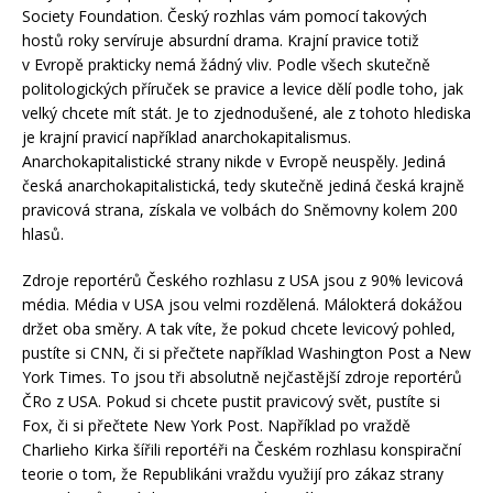
Society Foundation. Český rozhlas vám pomocí takových
hostů roky servíruje absurdní drama. Krajní pravice totiž
v Evropě prakticky nemá žádný vliv. Podle všech skutečně
politologických příruček se pravice a levice dělí podle toho, jak
velký chcete mít stát. Je to zjednodušené, ale z tohoto hlediska
je krajní pravicí například anarchokapitalismus.
Anarchokapitalistické strany nikde v Evropě neuspěly. Jediná
česká anarchokapitalistická, tedy skutečně jediná česká krajně
pravicová strana, získala ve volbách do Sněmovny kolem 200
hlasů.
Zdroje reportérů Českého rozhlasu z USA jsou z 90% levicová
média. Média v USA jsou velmi rozdělená. Málokterá dokážou
držet oba směry. A tak víte, že pokud chcete levicový pohled,
pustíte si CNN, či si přečtete například Washington Post a New
York Times. To jsou tři absolutně nejčastější zdroje reportérů
ČRo z USA. Pokud si chcete pustit pravicový svět, pustíte si
Fox, či si přečtete New York Post. Například po vraždě
Charlieho Kirka šířili reportéři na Českém rozhlasu konspirační
teorie o tom, že Republikáni vraždu využijí pro zákaz strany