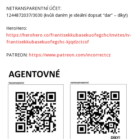
NETRANSPARENTNÍ ÚČET:
1244872037/3030 (kvůli daním je ideální dopsat “dar” – díky!)
HeroHero:
https://herohero.co/frantisekkubasekuofegchc/invites/iv-
frantisekkubasekuofegchc-kjqdzctcsf
PATREON:
https://www.patreon.com/incorrectcz