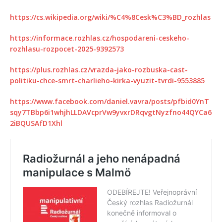
https://cs.wikipedia.org/wiki/%C4%8Cesk%C3%BD_rozhlas
https://informace.rozhlas.cz/hospodareni-ceskeho-
rozhlasu-rozpocet-2025-9392573
https://plus.rozhlas.cz/vrazda-jako-rozbuska-cast-
politiku-chce-smrt-charlieho-kirka-vyuzit-tvrdi-9553885
https://www.facebook.com/daniel.vavra/posts/pfbid0YnT
sqy7TBbp6i1whjhLLDAVcprVw9yvxrDRqvgtNyzfno44QYCa6
2iBQUSAfD1Xhl