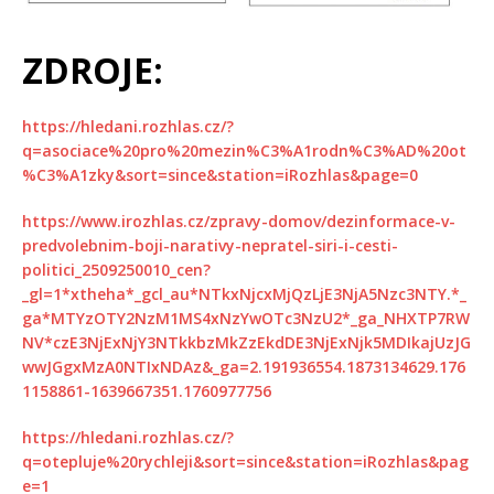
ZDROJE:
https://hledani.rozhlas.cz/?
q=asociace%20pro%20mezin%C3%A1rodn%C3%AD%20ot
%C3%A1zky&sort=since&station=iRozhlas&page=0
https://www.irozhlas.cz/zpravy-domov/dezinformace-v-
predvolebnim-boji-narativy-nepratel-siri-i-cesti-
politici_2509250010_cen?
_gl=1*xtheha*_gcl_au*NTkxNjcxMjQzLjE3NjA5Nzc3NTY.*_
ga*MTYzOTY2NzM1MS4xNzYwOTc3NzU2*_ga_NHXTP7RW
NV*czE3NjExNjY3NTkkbzMkZzEkdDE3NjExNjk5MDIkajUzJG
wwJGgxMzA0NTIxNDAz&_ga=2.191936554.1873134629.176
1158861-1639667351.1760977756
https://hledani.rozhlas.cz/?
q=otepluje%20rychleji&sort=since&station=iRozhlas&pag
e=1