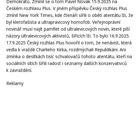
Demokratů. Zmínil se o tom Pavel Novák 15.9.2025 na
Českém rozhlasu Plus. V jiném příspěvku Český rozhlas Plus
zmínil New York Times, kde čtenáři sířili o oběti atentátu lži, že
byl klerofašista a ultrapravicový homofob. Veřejnoprávní
novinář musí najít pamflet od ultralevicových novin, které píší
názory ultralevicových aktivistů, šířících lži. To bylo 16.9.2025.
17.9.2025 Český rozhlas Plus hovořil o tom, že nenávist, která
vedla k vraždě Charlieho Kirka, rozdmýchali Republikáni. Ani
zmínka o desítkách tisíc schvalovačů tohoto atentátu, kteří na
sociálních sítích šířili radost i seznamy dalších konzervativců
k zavraždění.
Reklamy