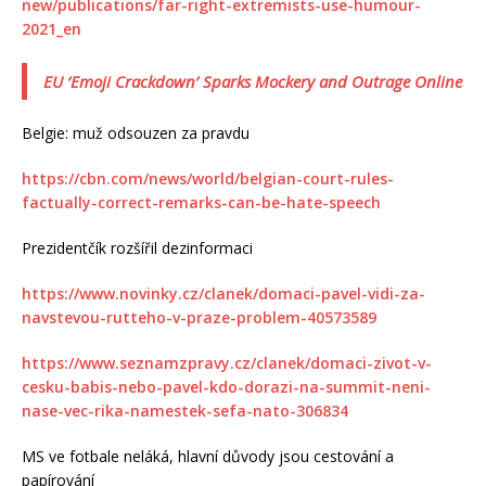
new/publications/far-right-extremists-use-humour-
2021_en
EU ‘Emoji Crackdown’ Sparks Mockery and Outrage Online
Belgie: muž odsouzen za pravdu
https://cbn.com/news/world/belgian-court-rules-
factually-correct-remarks-can-be-hate-speech
Prezidentčík rozšířil dezinformaci
https://www.novinky.cz/clanek/domaci-pavel-vidi-za-
navstevou-rutteho-v-praze-problem-40573589
https://www.seznamzpravy.cz/clanek/domaci-zivot-v-
cesku-babis-nebo-pavel-kdo-dorazi-na-summit-neni-
nase-vec-rika-namestek-sefa-nato-306834
MS ve fotbale neláká, hlavní důvody jsou cestování a
papírování