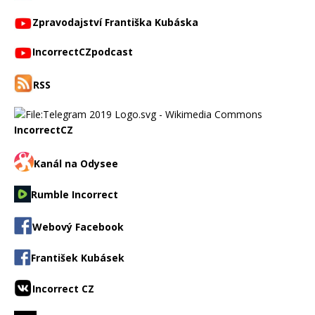
Zpravodajství Františka Kubáska
IncorrectCZpodcast
RSS
IncorrectCZ
Kanál na Odysee
Rumble Incorrect
Webový Facebook
František Kubásek
Incorrect CZ