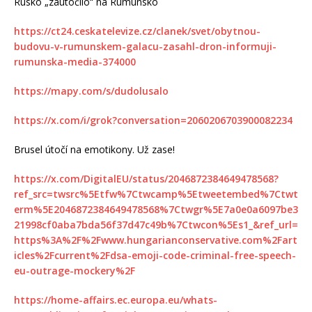
Rusko „zaútočilo“ na Rumunsko
https://ct24.ceskatelevize.cz/clanek/svet/obytnou-
budovu-v-rumunskem-galacu-zasahl-dron-informuji-
rumunska-media-374000
https://mapy.com/s/dudolusalo
https://x.com/i/grok?conversation=2060206703900082234
Brusel útočí na emotikony. Už zase!
https://x.com/DigitalEU/status/2046872384649478568?
ref_src=twsrc%5Etfw%7Ctwcamp%5Etweetembed%7Ctwt
erm%5E2046872384649478568%7Ctwgr%5E7a0e0a6097be3
21998cf0aba7bda56f37d47c49b%7Ctwcon%5Es1_&ref_url=
https%3A%2F%2Fwww.hungarianconservative.com%2Fart
icles%2Fcurrent%2Fdsa-emoji-code-criminal-free-speech-
eu-outrage-mockery%2F
https://home-affairs.ec.europa.eu/whats-