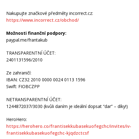
Nakupujte značkové předměty incorrect.cz:
https://www.incorrect.cz/obchod/
Možnosti finanční podpory:
paypal.me/frantakub
TRANSPARENTNÍ ÚČET:
2401131596/2010
Ze zahraničí:
IBAN: CZ32 2010 0000 0024 0113 1596
Swift: FIOBCZPP
NETRANSPARENTNÍ ÚČET:
1244872037/3030 (kvůli daním je ideální dopsat “dar” – díky!)
HeroHero:
https://herohero.co/frantisekkubasekuofegchc/invites/iv-
frantisekkubasekuofegchc-kjqdzctcsf