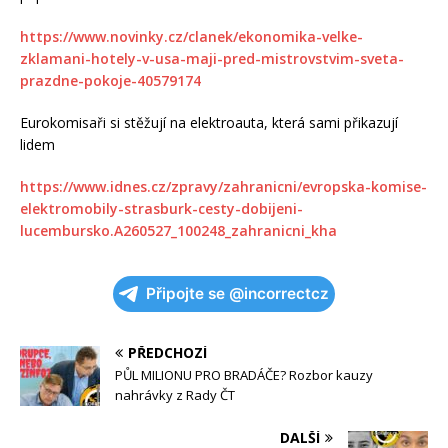
https://www.novinky.cz/clanek/ekonomika-velke-
zklamani-hotely-v-usa-maji-pred-mistrovstvim-sveta-
prazdne-pokoje-40579174
Eurokomisaři si stěžují na elektroauta, která sami přikazují
lidem
https://www.idnes.cz/zpravy/zahranicni/evropska-komise-
elektromobily-strasburk-cesty-dobijeni-
lucembursko.A260527_100248_zahranicni_kha
Připojte se @incorrectcz
PŘEDCHOZÍ
PŮL MILIONU PRO BRADÁČE? Rozbor kauzy
nahrávky z Rady ČT
DALŠÍ