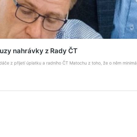
uzy nahrávky z Rady ČT
áče z přijetí úplatku a radního ČT Matochu z toho, že o něm minim