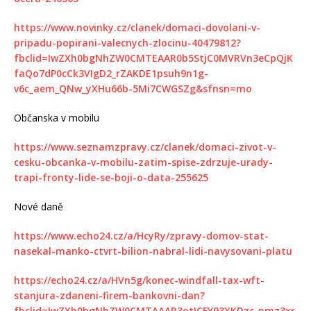
https://www.novinky.cz/clanek/domaci-dovolani-v-
pripadu-popirani-valecnych-zlocinu-40479812?
fbclid=IwZXh0bgNhZW0CMTEAAR0b5StjC0MVRVn3eCpQjK
faQo7dP0cCk3VIgD2_rZAKDE1psuh9n1g-
v6c_aem_QNw_yXHu66b-5Mi7CWGSZg&sfnsn=mo
Občanska v mobilu
https://www.seznamzpravy.cz/clanek/domaci-zivot-v-
cesku-obcanka-v-mobilu-zatim-spise-zdrzuje-urady-
trapi-fronty-lide-se-boji-o-data-255625
Nové daně
https://www.echo24.cz/a/HcyRy/zpravy-domov-stat-
nasekal-manko-ctvrt-bilion-nabral-lidi-navysovani-platu
https://echo24.cz/a/HVn5g/konec-windfall-tax-wft-
stanjura-zdaneni-firem-bankovni-dan?
fbclid=IwZXh0bgNhZW0CMTAAAR3otICFY93XKDzc_nmz3xr