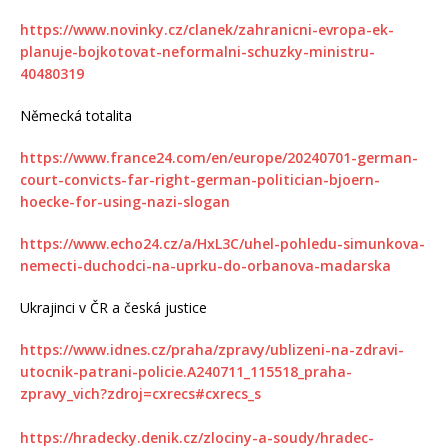
https://www.novinky.cz/clanek/zahranicni-evropa-ek-
planuje-bojkotovat-neformalni-schuzky-ministru-
40480319
Německá totalita
https://www.france24.com/en/europe/20240701-german-
court-convicts-far-right-german-politician-bjoern-
hoecke-for-using-nazi-slogan
https://www.echo24.cz/a/HxL3C/uhel-pohledu-simunkova-
nemecti-duchodci-na-uprku-do-orbanova-madarska
Ukrajinci v ČR a česká justice
https://www.idnes.cz/praha/zpravy/ublizeni-na-zdravi-
utocnik-patrani-policie.A240711_115518_praha-
zpravy_vich?zdroj=cxrecs#cxrecs_s
https://hradecky.denik.cz/zlociny-a-soudy/hradec-