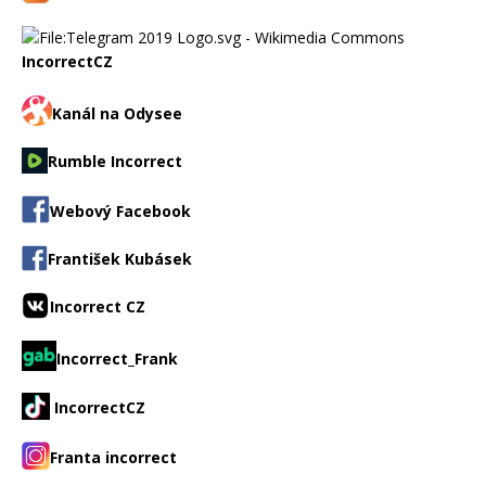
IncorrectCZ
Kanál na Odysee
Rumble Incorrect
Webový Facebook
František Kubásek
Incorrect CZ
Incorrect_Frank
IncorrectCZ
Franta incorrect