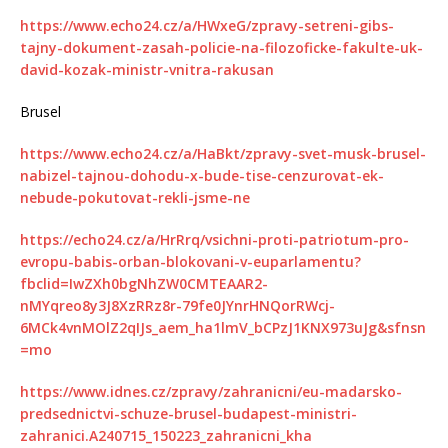
https://www.echo24.cz/a/HWxeG/zpravy-setreni-gibs-
tajny-dokument-zasah-policie-na-filozoficke-fakulte-uk-
david-kozak-ministr-vnitra-rakusan
Brusel
https://www.echo24.cz/a/HaBkt/zpravy-svet-musk-brusel-
nabizel-tajnou-dohodu-x-bude-tise-cenzurovat-ek-
nebude-pokutovat-rekli-jsme-ne
https://echo24.cz/a/HrRrq/vsichni-proti-patriotum-pro-
evropu-babis-orban-blokovani-v-euparlamentu?
fbclid=IwZXh0bgNhZW0CMTEAAR2-
nMYqreo8y3J8XzRRz8r-79fe0JYnrHNQorRWcj-
6MCk4vnMOlZ2qIJs_aem_ha1lmV_bCPzJ1KNX973uJg&sfnsn
=mo
https://www.idnes.cz/zpravy/zahranicni/eu-madarsko-
predsednictvi-schuze-brusel-budapest-ministri-
zahranici.A240715_150223_zahranicni_kha