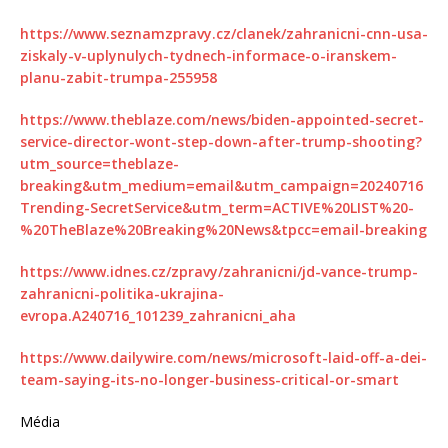
https://www.seznamzpravy.cz/clanek/zahranicni-cnn-usa-
ziskaly-v-uplynulych-tydnech-informace-o-iranskem-
planu-zabit-trumpa-255958
https://www.theblaze.com/news/biden-appointed-secret-
service-director-wont-step-down-after-trump-shooting?
utm_source=theblaze-
breaking&utm_medium=email&utm_campaign=20240716
Trending-SecretService&utm_term=ACTIVE%20LIST%20-
%20TheBlaze%20Breaking%20News&tpcc=email-breaking
https://www.idnes.cz/zpravy/zahranicni/jd-vance-trump-
zahranicni-politika-ukrajina-
evropa.A240716_101239_zahranicni_aha
https://www.dailywire.com/news/microsoft-laid-off-a-dei-
team-saying-its-no-longer-business-critical-or-smart
Média