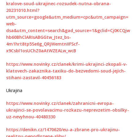
kralove-soud-ukrajinec-rozsudek-nutna-obrana-
20231010.html?
utm_source=google&utm_medium=cpc&utm_campaign=
web-
dsa&utm_content=search&gad_source=1&gclid=Cj0KCQjw
hb60BhClARIsABGGtw_Jtez_bs-
4m1hrt8tp5Se6g_QRjWemtnIIFScf-
x9Csbl1osUChZ0aAtWZEALw_wcB
https://www.novinky.cz/clanek/krimi-ukrajinci-zkopali-v-
klatovech-zakaznika-taxiku-do-bezvedomi-soud-jejich-
stihani-zastavil-40456183
Ukrajina
https://www.novinky.cz/clanek/zahranicni-evropa-
ukrajinci-se-povolavacimu-rozkazu-neprevzetim-obsilky-
uz-nevyhnou-40480330
https://denikn.cz/1470620/eu-a-zbrane-pro-ukrajinu-
realitou-nepodlozene-sliby/