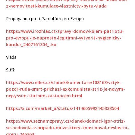
z-nemovitosti-kumulace-vlastnictvi-bytu-vlada
Propaganda proti Patriotům pro Evropu
https://www.irozhlas.cz/zpravy-domov/kolem-patriotu-
pro-evropu-je-naprosto-legitimni-vytvorit-hygienicky-
koridor_2407161304_tko
Vláda
Stříž
https://www.reflex.cz/clanek/komentare/108163/vztyk-
pozor-ruda-smrt-prichazi-exkomunista-striz-je-novym-
nejvyssim-statnim-zastupcem.html
https://x.com/market_a/status/1414605992445333504
https://www.seznamzpravy.cz/clanek/domaci-igor-striz-
se-nedovola-v-pripadu-muze-ktery-znasilnoval-nevlastni-
dceru-246363