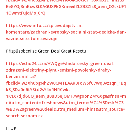
EeGYOj3mKxw8tKAGUXPkGXmeeilZL3B8Zls8_aem_O2cxUF1
1OwmtFujqMo_0rQ
https://www.info.cz/zpravodajstvi-a-
komentare/zachrani-evropsky-socialni-stat-dedicka-dan-
vazne-se-o-tom-uvazuje
Přizpůsobení se Green Deal Great Resetu
https://echo24.cz/a/HWQge/vlada-cesky-green-deal-
zdrazeni-elektriny-plynu-emisni-povolenky-drahy-
benzin-nafta?
fbclid=IwZXh0bgNhZW0CMTEAAR0FoW5fC7Wq0vzsqn_1Bq
k3_SDa0n6tYStd2sY4nRNRCwk-
1K1X7dJd6GQ_aem_u0uD5eJOMF7WgoonZ4Y6Xg&sfnsn=m
o#utm_content=freshnews&utm_term=%C4%8Desk%C3
%BD%20green%20deal&utm_medium=hint&utm_source=
search.seznam.cz
FFUK