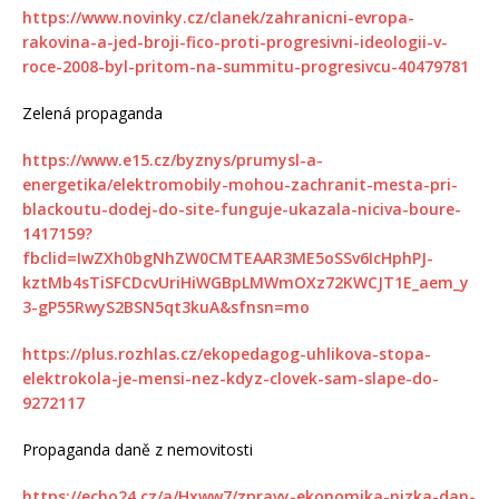
https://www.novinky.cz/clanek/zahranicni-evropa-
rakovina-a-jed-broji-fico-proti-progresivni-ideologii-v-
roce-2008-byl-pritom-na-summitu-progresivcu-40479781
Zelená propaganda
https://www.e15.cz/byznys/prumysl-a-
energetika/elektromobily-mohou-zachranit-mesta-pri-
blackoutu-dodej-do-site-funguje-ukazala-niciva-boure-
1417159?
fbclid=IwZXh0bgNhZW0CMTEAAR3ME5oSSv6IcHphPJ-
kztMb4sTiSFCDcvUriHiWGBpLMWmOXz72KWCJT1E_aem_y
3-gP55RwyS2BSN5qt3kuA&sfnsn=mo
https://plus.rozhlas.cz/ekopedagog-uhlikova-stopa-
elektrokola-je-mensi-nez-kdyz-clovek-sam-slape-do-
9272117
Propaganda daně z nemovitosti
https://echo24.cz/a/Hxww7/zpravy-ekonomika-nizka-dan-