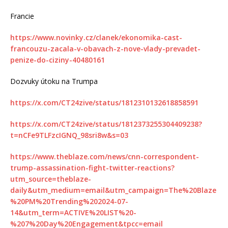
Francie
https://www.novinky.cz/clanek/ekonomika-cast-
francouzu-zacala-v-obavach-z-nove-vlady-prevadet-
penize-do-ciziny-40480161
Dozvuky útoku na Trumpa
https://x.com/CT24zive/status/1812310132618858591
https://x.com/CT24zive/status/1812373255304409238?
t=nCFe9TLFzcIGNQ_98sri8w&s=03
https://www.theblaze.com/news/cnn-correspondent-
trump-assassination-fight-twitter-reactions?
utm_source=theblaze-
daily&utm_medium=email&utm_campaign=The%20Blaze
%20PM%20Trending%202024-07-
14&utm_term=ACTIVE%20LIST%20-
%207%20Day%20Engagement&tpcc=email