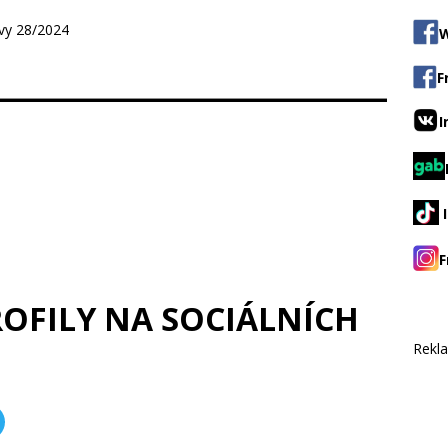
ávy 28/2024
W
F
I
F
ROFILY NA SOCIÁLNÍCH
Rekl