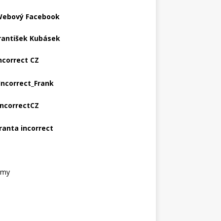
ebový Facebook
rantišek Kubásek
ncorrect CZ
Incorrect_Frank
IncorrectCZ
ranta incorrect
amy