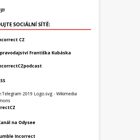
JI!
UJTE SOCIÁLNÍ SÍTĚ:
ncorrect CZ
pravodajství Františka Kubáska
ncorrectCZpodcast
RSS
rrectCZ
Kanál na Odysee
umble Incorrect