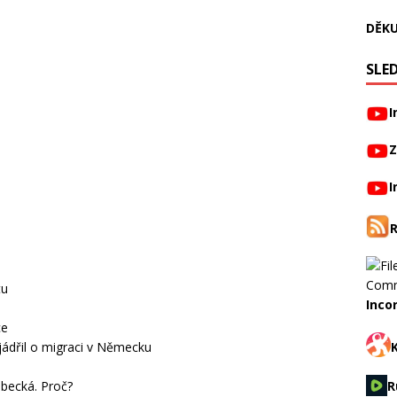
DĚKU
SLED
I
Z
I
tu
Inco
ce
jádřil o migraci v Německu
R
obecká. Proč?