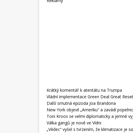
Reklamy
Krátký komentář k atentátu na Trumpa
Vládní implementace Green Deal Great Rese
Další smutná epizoda Joa Brandona
New York objevil „Ameriku“ a zavádí popelni
Toni Kroos se velmi diplomaticky a jemně vy
Válka gangů je nově ve Vídni
„Vědec“ vyšel s tvrzením, že klimatizace je s