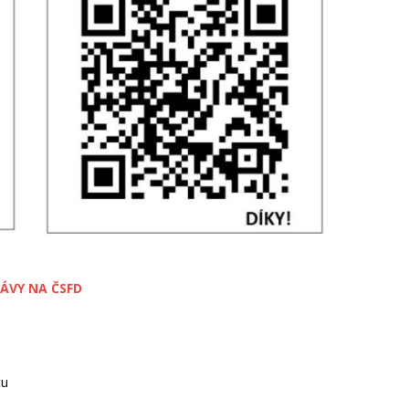
ÁVY NA ČSFD
tu