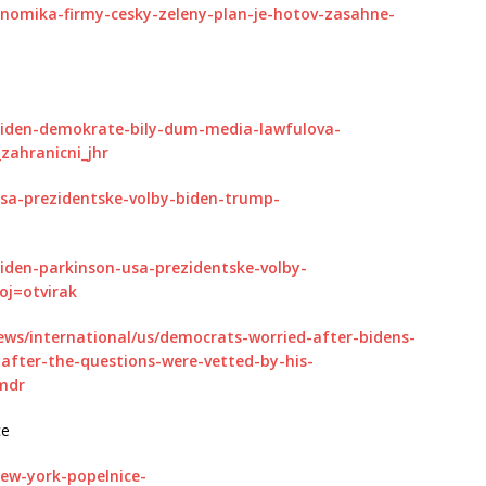
nomika-firmy-cesky-zeleny-plan-je-hotov-zasahne-
/biden-demokrate-bily-dum-media-lawfulova-
zahranicni_jhr
usa-prezidentske-volby-biden-trump-
biden-parkinson-usa-prezidentske-volby-
oj=otvirak
ews/international/us/democrats-worried-after-bidens-
-after-the-questions-were-vetted-by-his-
mdr
ce
new-york-popelnice-