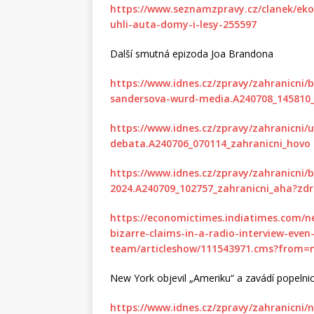
https://www.seznamzpravy.cz/clanek/eko
uhli-auta-domy-i-lesy-255597
Další smutná epizoda Joa Brandona
https://www.idnes.cz/zpravy/zahranicni
sandersova-wurd-media.A240708_145810_
https://www.idnes.cz/zpravy/zahranicni/
debata.A240706_070114_zahranicni_hovo
https://www.idnes.cz/zpravy/zahranicni/
2024.A240709_102757_zahranicni_aha?zdr
https://economictimes.indiatimes.com/n
bizarre-claims-in-a-radio-interview-even
team/articleshow/111543971.cms?from=
New York objevil „Ameriku“ a zavádí popelni
https://www.idnes.cz/zpravy/zahranicni/