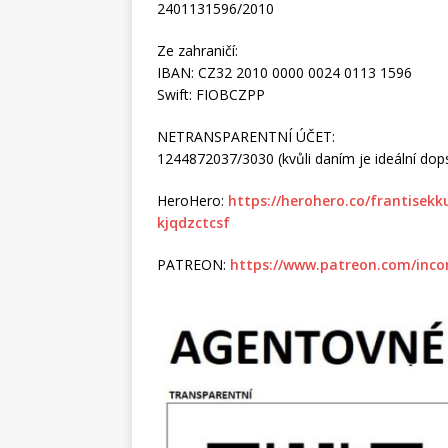
2401131596/2010
Ze zahraničí:
IBAN: CZ32 2010 0000 0024 0113 1596
Swift: FIOBCZPP
NETRANSPARENTNÍ ÚČET:
1244872037/3030 (kvůli daním je ideální dopsa
HeroHero:
https://herohero.co/frantisek
kjqdzctcsf
PATREON:
https://www.patreon.com/inco