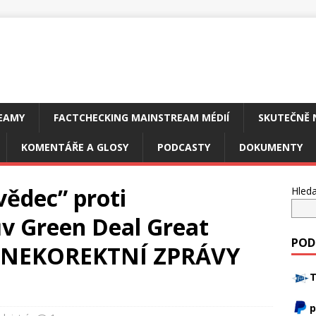
EAMY
FACTCHECKING MAINSTREAM MÉDIÍ
SKUTEČNĚ 
KOMENTÁŘE A GLOSY
PODCASTY
DOKUMENTY
vědec” proti
Hleda
ův Green Deal Great
POD
Y NEKOREKTNÍ ZPRÁVY
T
p