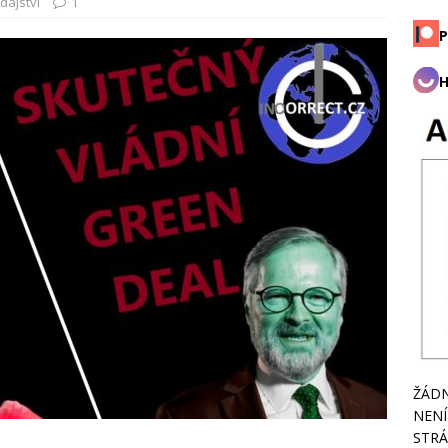
dajství
1
P
H
ŽÁDN
NENÍ
STRÁ