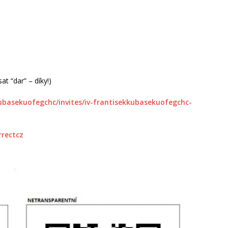
t “dar” – díky!)
kubasekuofegchc/invites/iv-frantisekkubasekuofegchc-
rrectcz