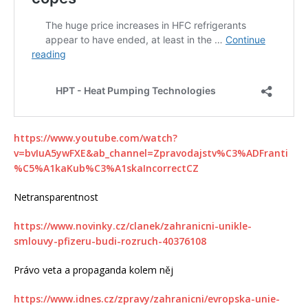
https://www.youtube.com/watch?
v=bvIuA5ywFXE&ab_channel=Zpravodajstv%C3%ADFranti
%C5%A1kaKub%C3%A1skaIncorrectCZ
Netransparentnost
https://www.novinky.cz/clanek/zahranicni-unikle-
smlouvy-pfizeru-budi-rozruch-40376108
Právo veta a propaganda kolem něj
https://www.idnes.cz/zpravy/zahranicni/evropska-unie-