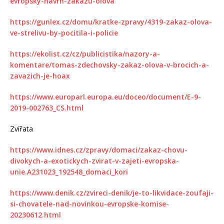
evropsky-navrh-zakazu-olova
https://gunlex.cz/domu/kratke-zpravy/4319-zakaz-olova-
ve-strelivu-by-pocitila-i-policie
https://ekolist.cz/cz/publicistika/nazory-a-
komentare/tomas-zdechovsky-zakaz-olova-v-brocich-a-
zavazich-je-hoax
https://www.europarl.europa.eu/doceo/document/E-9-
2019-002763_CS.html
Zvířata
https://www.idnes.cz/zpravy/domaci/zakaz-chovu-
divokych-a-exotickych-zvirat-v-zajeti-evropska-
unie.A231023_192548_domaci_kori
https://www.denik.cz/zvireci-denik/je-to-likvidace-zoufaji-
si-chovatele-nad-novinkou-evropske-komise-
20230612.html