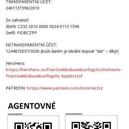
TRANSPARENTNÍ ÚČET:
2401131596/2010
Ze zahraničí:
IBAN: CZ32 2010 0000 0024 0113 1596
Swift: FIOBCZPP
NETRANSPARENTNÍ ÚČET:
1244872037/3030 (kvůli daním je ideální dopsat “dar” – díky!)
HeroHero:
https://herohero.co/frantisekkubasekuofegchc/invites/iv-
frantisekkubasekuofegchc-kjqdzctcsf
PATREON:
https://www.patreon.com/incorrectcz