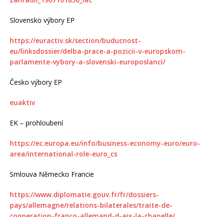
Slovensko výbory EP
https://euractiv.sk/section/buducnost-
eu/linksdossier/delba-prace-a-pozicii-v-europskom-
parlamente-vybory-a-slovenski-europoslanci/
Česko výbory EP
euaktiv
EK – prohloubení
https://ec.europa.eu/info/business-economy-euro/euro-
area/international-role-euro_cs
Smlouva Německo Francie
https://www.diplomatie.gouv.fr/fr/dossiers-
pays/allemagne/relations-bilaterales/traite-de-
cooperation-franco-allemand-d-aix-la-chapelle/