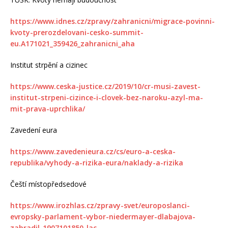
https://www.idnes.cz/zpravy/zahranicni/migrace-povinni-
kvoty-prerozdelovani-cesko-summit-
eu.A171021_359426_zahranicni_aha
Institut strpění a cizinec
https://www.ceska-justice.cz/2019/10/cr-musi-zavest-
institut-strpeni-cizince-i-clovek-bez-naroku-azyl-ma-
mit-prava-uprchlika/
Zavedení eura
https://www.zavedenieura.cz/cs/euro-a-ceska-
republika/vyhody-a-rizika-eura/naklady-a-rizika
Čeští místopředsedové
https://www.irozhlas.cz/zpravy-svet/europoslanci-
evropsky-parlament-vybor-niedermayer-dlabajova-
zahradil_1907101850_lac