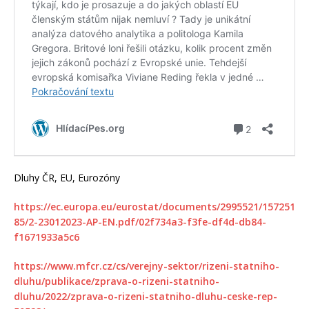
Dluhy ČR, EU, Eurozóny
https://ec.europa.eu/eurostat/documents/2995521/157251
85/2-23012023-AP-EN.pdf/02f734a3-f3fe-df4d-db84-
f1671933a5c6
https://www.mfcr.cz/cs/verejny-sektor/rizeni-statniho-
dluhu/publikace/zprava-o-rizeni-statniho-
dluhu/2022/zprava-o-rizeni-statniho-dluhu-ceske-rep-