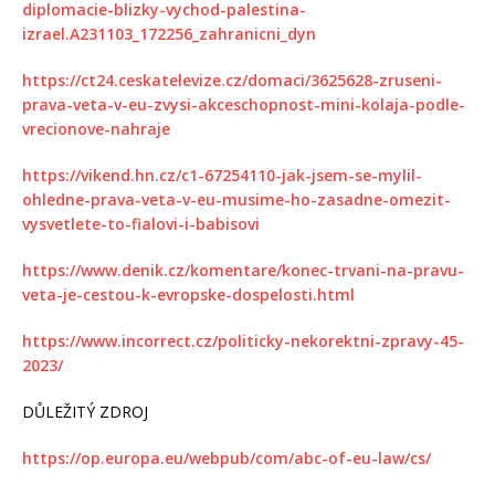
diplomacie-blizky-vychod-palestina-
izrael.A231103_172256_zahranicni_dyn
https://ct24.ceskatelevize.cz/domaci/3625628-zruseni-
prava-veta-v-eu-zvysi-akceschopnost-mini-kolaja-podle-
vrecionove-nahraje
https://vikend.hn.cz/c1-67254110-jak-jsem-se-mylil-
ohledne-prava-veta-v-eu-musime-ho-zasadne-omezit-
vysvetlete-to-fialovi-i-babisovi
https://www.denik.cz/komentare/konec-trvani-na-pravu-
veta-je-cestou-k-evropske-dospelosti.html
https://www.incorrect.cz/politicky-nekorektni-zpravy-45-
2023/
DŮLEŽITÝ ZDROJ
https://op.europa.eu/webpub/com/abc-of-eu-law/cs/