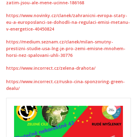
zatim-jsou-ale-mene-ucinne-186168
https://www.novinky.cz/clanek/zahranicni-evropa-staty-
eu-a-europoslanci-se-dohodli-na-regulaci-emisi-metanu-
v-energetice-40450824
https://medium.seznam.cz/clanek/milan-smutny-
prestizni-studie-usa-lng-je-pro-zemi-emisne-mnohem-
horsi-nez-spalovani-uhli-30776
https://www.incorrect.cz/zelena-drahota/
https://www.incorrect.cz/rusko-cina-sponzoring-green-
dealu/