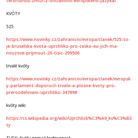
terorismus-zmizi-z-oficialniho-evropskeho-jazyka/
KVÓTY
525
https://www.novinky.cz/zahranicni/evropa/clanek/525-to-
je-bruselska-kvota-uprchliku-pro-cesko-eu-jich-ma-
nouzove-prijmout-20-tisic-299506
trvalé kvóty
https://www.novinky.cz/zahranicni/evropa/clanek/evropsk
y-parlament-doporucil-trvale-a-plosne-kvoty-pro-
prerozdelovani-uprchliku-347898
kvóty wiki
https://cs.wikipedia.org/wiki/Uprchlick%C3%A9_kv%C3%B3
ty
TUSK: Kvóty nemají budoucnost