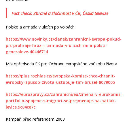
Fact check: Zbraně a zločinnost v ČR, Česká televize
Polsko a armáda v ulicích po volbách
https://www.novinky.cz/clanek/zahranicni-evropa-pokud-
pis-prohraje-hrozi-i-armada-v-ulicich-mini-polsti-
generalove-40446714
Místopředseda EK pro Ochranu evropského způsobu života
https://plus.rozhlas.cz/evropska-komise-chce-chranit-
evropsky-zpusob-zivota-ustupuje-tim-brusel-8079005
https://eurozpravy.cz/zahranicni/eu/zmena-v-eurokomisi-
portfolio-spojene-s-migraci-se-prejmenuje-na-natlak-
levice.9c84ce7c
Kampaň před referendem 2003