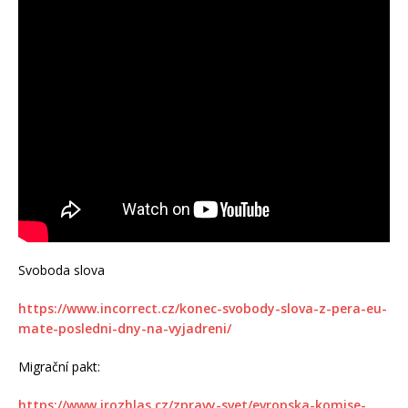
Svoboda slova
https://www.incorrect.cz/konec-svobody-slova-z-pera-eu-
mate-posledni-dny-na-vyjadreni/
Migrační pakt:
https://www.irozhlas.cz/zpravy-svet/evropska-komise-