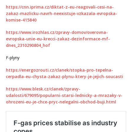
https://cnn.iprima.cz/diktat-z-eu-reagovali-cesi-na-
zakaz-mazlicku-navrh-neexistuje-vzkazala-evropska-
komise-415840
https://www.irozhlas.cz/zpravy-domov/overovna-
evropska-unie-eu-krecci-zakaz-dezinformace-mf-
dnes_2310290804_hof
F-plyny
https://energozrouti.cz/clanek/stopka-pro-tepelna-
cerpadla-eu-chysta-zakaz-plynu-ktery-je-jejich-soucasti
https://www.blesk.cz/clanek/zpravy-
udalosti/679095/popularni-starsi-lednicky-a-mrazaky-v-
ohrozeni-eu-je-chce-pryc-nelegalni-obchod-buji.html