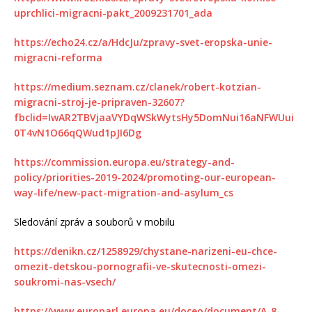
uprchlici-migracni-pakt_2009231701_ada
https://echo24.cz/a/HdcJu/zpravy-svet-eropska-unie-
migracni-reforma
https://medium.seznam.cz/clanek/robert-kotzian-
migracni-stroj-je-pripraven-32607?
fbclid=IwAR2TBVjaaVYDqWSkWytsHy5DomNui16aNFWUui
0T4vN1O66qQWud1pJI6Dg
https://commission.europa.eu/strategy-and-
policy/priorities-2019-2024/promoting-our-european-
way-life/new-pact-migration-and-asylum_cs
Sledování zpráv a souborů v mobilu
https://denikn.cz/1258929/chystane-narizeni-eu-chce-
omezit-detskou-pornografii-ve-skutecnosti-omezi-
soukromi-nas-vsech/
https://www.europarl.europa.eu/doceo/document/A-8-