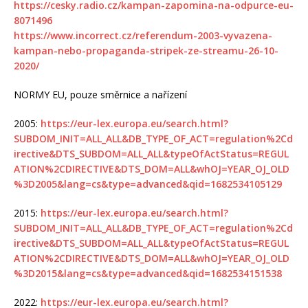
https://cesky.radio.cz/kampan-zapomina-na-odpurce-eu-
8071496
https://www.incorrect.cz/referendum-2003-vyvazena-
kampan-nebo-propaganda-stripek-ze-streamu-26-10-
2020/
NORMY EU, pouze směrnice a nařízení
2005:
https://eur-lex.europa.eu/search.html?
SUBDOM_INIT=ALL_ALL&DB_TYPE_OF_ACT=regulation%2Cd
irective&DTS_SUBDOM=ALL_ALL&typeOfActStatus=REGUL
ATION%2CDIRECTIVE&DTS_DOM=ALL&whOJ=YEAR_OJ_OLD
%3D2005&lang=cs&type=advanced&qid=1682534105129
2015:
https://eur-lex.europa.eu/search.html?
SUBDOM_INIT=ALL_ALL&DB_TYPE_OF_ACT=regulation%2Cd
irective&DTS_SUBDOM=ALL_ALL&typeOfActStatus=REGUL
ATION%2CDIRECTIVE&DTS_DOM=ALL&whOJ=YEAR_OJ_OLD
%3D2015&lang=cs&type=advanced&qid=1682534151538
2022:
https://eur-lex.europa.eu/search.html?