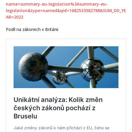
name=summary-eu-legislation%3Asummary-eu-
legislation&type=named&qid=1682533582788&SUM_DD_YE
AR=2022
Podíl na zákonech v Británii