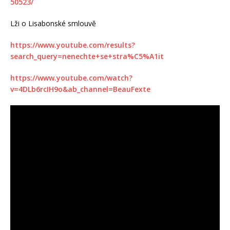
50523/
Lži o Lisabonské smlouvě
https://www.youtube.com/results?
search_query=nenechte+se+stra%C5%A1it
https://www.youtube.com/watch?
v=4DLb6rcIH9o&ab_channel=BeauFexte