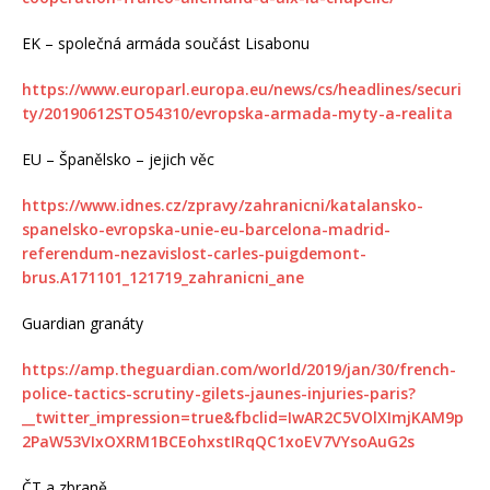
EK – společná armáda součást Lisabonu
https://www.europarl.europa.eu/news/cs/headlines/securi
ty/20190612STO54310/evropska-armada-myty-a-realita
EU – Španělsko – jejich věc
https://www.idnes.cz/zpravy/zahranicni/katalansko-
spanelsko-evropska-unie-eu-barcelona-madrid-
referendum-nezavislost-carles-puigdemont-
brus.A171101_121719_zahranicni_ane
Guardian granáty
https://amp.theguardian.com/world/2019/jan/30/french-
police-tactics-scrutiny-gilets-jaunes-injuries-paris?
__twitter_impression=true&fbclid=IwAR2C5VOlXImjKAM9p
2PaW53VIxOXRM1BCEohxstIRqQC1xoEV7VYsoAuG2s
ČT a zbraně