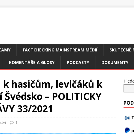
EAMY
FACTCHECKING MAINSTREAM MÉDIÍ
SKUTEČNĚ 
KOMENTÁŘE A GLOSY
PODCASTY
DOKUMENTY
 k hasičům, levičáků k
Hleda
rní Švédsko – POLITICKY
POD
VY 33/2021
T
ství
1
p