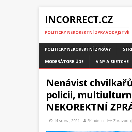
INCORRECT.CZ
POLITICKY NEKOREKTNÍ ZPRAVODAJSTVÍ!
POLITICKY NEKOREKTNÍ ZPRÁVY
STR
MODERÁTORE ÚDE
VINY A SKETCHE
Nenávist chvilkařů
policii, multiultu
NEKOREKTNÍ ZPRÁ
14 srpna, 2021
FK admin
Zpravodaj