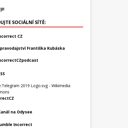
JI!
UJTE SOCIÁLNÍ SÍTĚ:
ncorrect CZ
pravodajství Františka Kubáska
ncorrectCZpodcast
RSS
rrectCZ
Kanál na Odysee
umble Incorrect