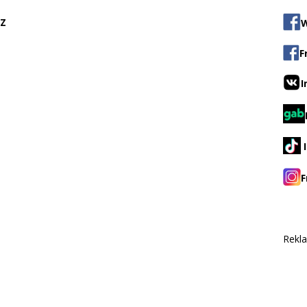
CZ
W
F
I
F
Rekl