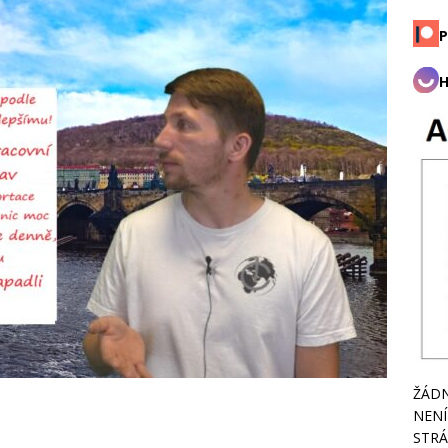
P
H
ŽÁDN
NENÍ
STRÁ