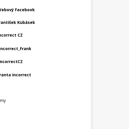
ebový Facebook
rantišek Kubásek
ncorrect CZ
Incorrect_Frank
IncorrectCZ
ranta incorrect
amy