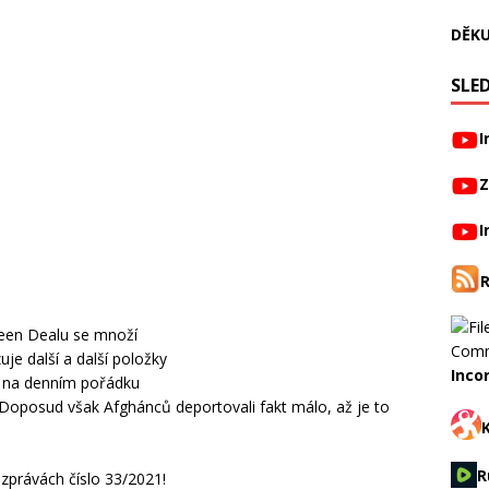
DĚKU
SLED
I
Z
I
reen Dealu se množí
je další a další položky
Inco
mi na denním pořádku
Doposud však Afghánců deportovali fakt málo, až je to
R
 zprávách číslo 33/2021!