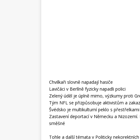
Chvilkaři slovně napadají hasiče
Lavičáci v Berlíně fyzicky napadli polici
Zelený úděl je úplně mimo, výzkumy proti G
Tým NFL se přizpůsobuje aktivistům a zakazu
Švédsko je multikulturní peklo s přestřelka
Zastavení deportací v Německu a Nizozemí. 
směšné
Tohle a další témata v Politicky nekorektních