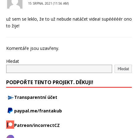
15 SRPNA, 2021 (11:56 AM)
už sem se leklo, že to už nebude natáčet videa! supééééér ono
to žije!
Komentáře jsou uzavřeny.
Hledat
Hledat
PODPOŘTE TENTO PROJEKT. DĚKUJI!
Transparentní účet
paypal.me/frantakub
Patreon/incorrectCZ