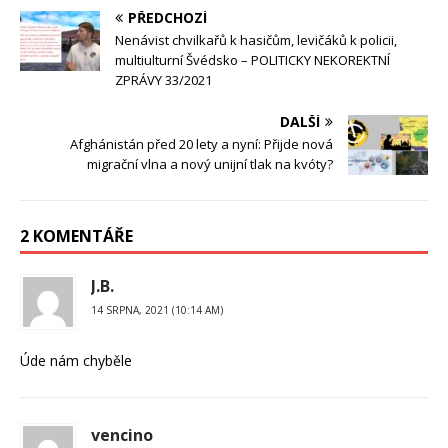
PŘEDCHOZÍ
Nenávist chvilkařů k hasičům, levičáků k policii,
multiulturní Švédsko – POLITICKY NEKOREKTNÍ
ZPRÁVY 33/2021
DALŠÍ
Afghánistán před 20 lety a nyní: Přijde nová
migrační vlna a nový unijní tlak na kvóty?
2 KOMENTÁŘE
J.B.
14 SRPNA, 2021 (10:14 AM)
Úde nám chyběle
vencino