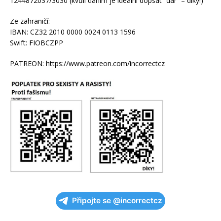
1244872037/3030 (kvůli daním je ideální dopsat “dar” – díky!)
Ze zahraničí:
IBAN: CZ32 2010 0000 0024 0113 1596
Swift: FIOBCZPP
PATREON: https://www.patreon.com/incorrectcz
Připojte se @incorrectcz