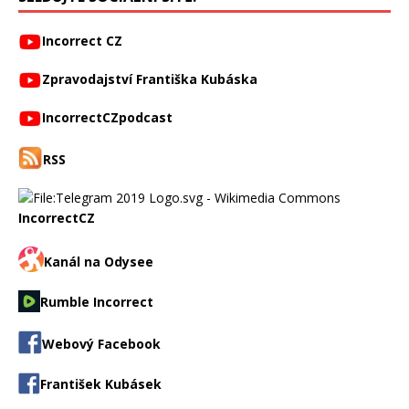
Incorrect CZ
Zpravodajství Františka Kubáska
IncorrectCZpodcast
RSS
IncorrectCZ
Kanál na Odysee
Rumble Incorrect
Webový Facebook
František Kubásek