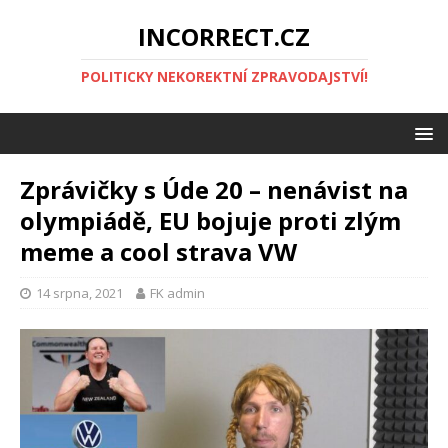
INCORRECT.CZ
POLITICKY NEKOREKTNÍ ZPRAVODAJSTVÍ!
Zprávičky s Úde 20 – nenávist na
olympiádě, EU bojuje proti zlým
meme a cool strava VW
14 srpna, 2021
FK admin