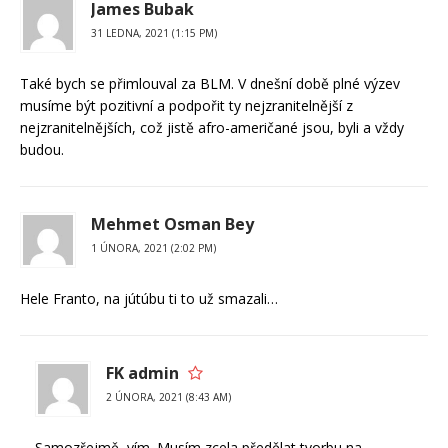
James Bubak
31 LEDNA, 2021 (1:15 PM)
Také bych se přimlouval za BLM. V dnešní době plné výzev
musíme být pozitivní a podpořit ty nejzranitelnější z
nejzranitelnějších, což jistě afro-američané jsou, byli a vždy
budou.
Mehmet Osman Bey
1 ÚNORA, 2021 (2:02 PM)
Hele Franto, na jútúbu ti to už smazali…
FK admin
2 ÚNORA, 2021 (8:43 AM)
Samozřejmě, vím. Musím zcela předělat tvorbu na