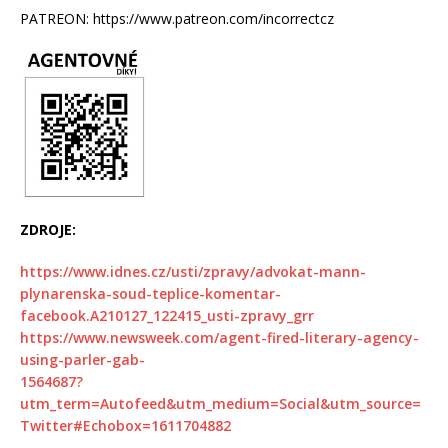
PATREON: https://www.patreon.com/incorrectcz
ZDROJE:
https://www.idnes.cz/usti/zpravy/advokat-mann-
plynarenska-soud-teplice-komentar-
facebook.A210127_122415_usti-zpravy_grr
https://www.newsweek.com/agent-fired-literary-agency-
using-parler-gab-
1564687?
utm_term=Autofeed&utm_medium=Social&utm_source=
Twitter#Echobox=1611704882