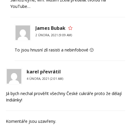
YouTube…
James Bubak
2 ÚNORA, 2021 (9:09 AM)
To jsou hnusní zlí rasisti a nebinfobové 🙁
karel převrátil
4 ÚNORA, 2021 (2:01 AM)
Já bych nechal prověřit všechny České cukráře proto že dělají
Indiánky!
Komentáře jsou uzavřeny.