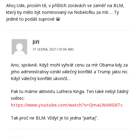
Ahoj Ude, prosím tě, v příštích zorávách se zaměř na BLM,
který by mělo být nominovaný na Nobelofku za mír…. Ty
jediné to podáš suprově 😀
Jiří
31 LEDNA, 2021 (10:06 AM)
Ano, správně. Když mohl vyhrát cenu za mír Obama kdy za
jeho administrativy vznikl válečný konflikt a Trump jaksi nic.
Když válečný konflikt ukončil…
Pak tu máme aktivistu Luthera Kinga. Ten také nebyl žádný
světec:
https://www.youtube.com/watch?v=QmaLWsWG6Tc
Tak proč ne BLM. Vždyť je to jedna “partaj”.