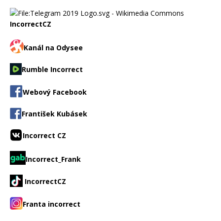
IncorrectCZ
Kanál na Odysee
Rumble Incorrect
Webový Facebook
František Kubásek
Incorrect CZ
Incorrect_Frank
IncorrectCZ
Franta incorrect