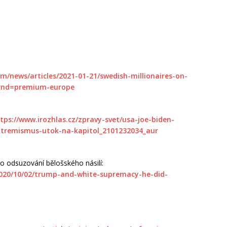
/news/articles/2021-01-21/swedish-millionaires-on-
?srnd=premium-europe
tps://www.irozhlas.cz/zpravy-svet/usa-joe-biden-
xtremismus-utok-na-kapitol_2101232034_aur
o odsuzování bělošského násilí:
2020/10/02/trump-and-white-supremacy-he-did-