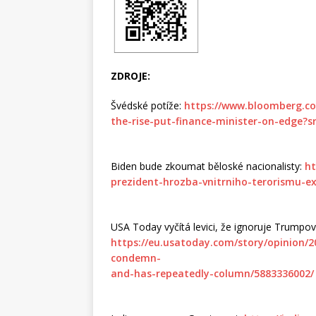
ZDROJE:
Švédské potíže:
https://www.bloomberg.com
the-rise-put-finance-minister-on-edge
Biden bude zkoumat běloské nacionalisty:
ht
prezident-hrozba-vnitrniho-terorismu-e
USA Today vyčítá levici, že ignoruje Trumpov
https://eu.usatoday.com/story/opinion/
condemn-
and-has-repeatedly-column/5883336002/