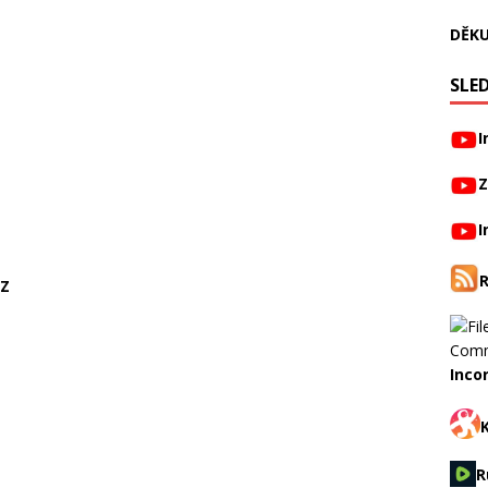
DĚKU
SLED
I
Z
I
CZ
Inco
R