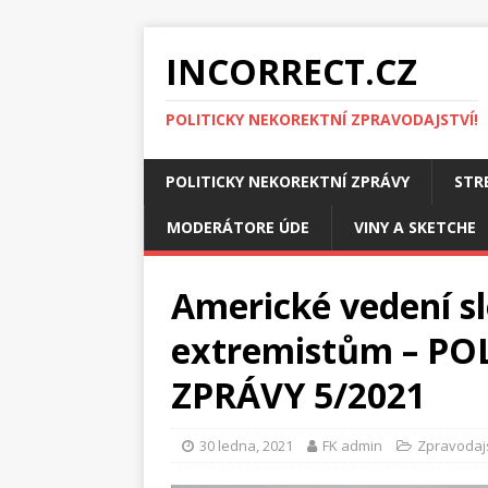
INCORRECT.CZ
POLITICKY NEKOREKTNÍ ZPRAVODAJSTVÍ!
POLITICKY NEKOREKTNÍ ZPRÁVY
STR
MODERÁTORE ÚDE
VINY A SKETCHE
Americké vedení s
extremistům – PO
ZPRÁVY 5/2021
30 ledna, 2021
FK admin
Zpravodajs