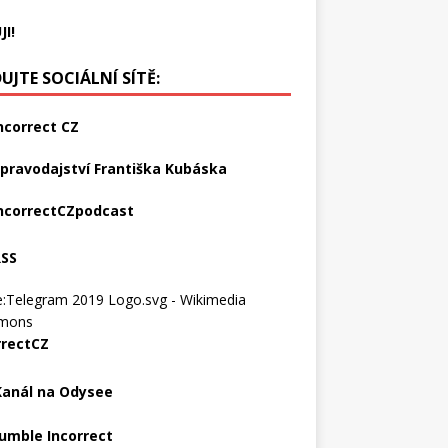
JI!
UJTE SOCIÁLNÍ SÍTĚ:
ncorrect CZ
pravodajství Františka Kubáska
ncorrectCZpodcast
RSS
rrectCZ
Kanál na Odysee
umble Incorrect