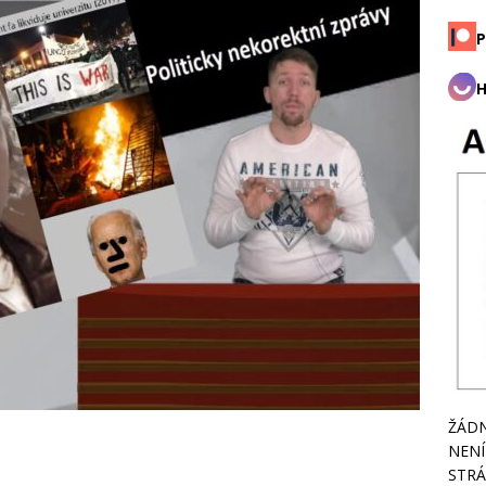
P
H
ŽÁDN
NENÍ
STRÁ