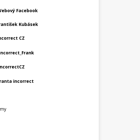
ebový Facebook
rantišek Kubásek
ncorrect CZ
Incorrect_Frank
IncorrectCZ
ranta incorrect
amy