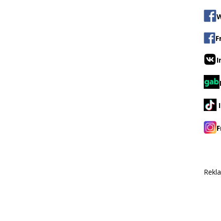
W
F
I
F
Rekl