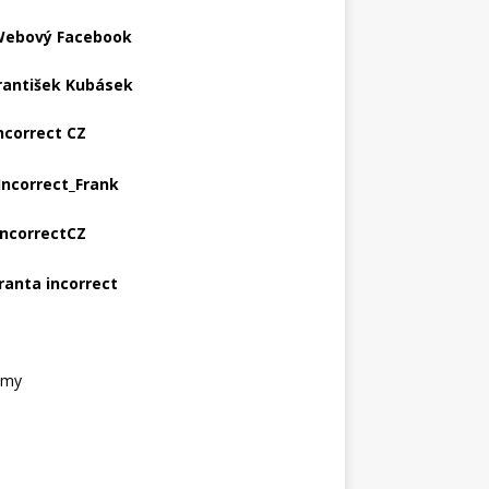
ebový Facebook
rantišek Kubásek
ncorrect CZ
Incorrect_Frank
IncorrectCZ
ranta incorrect
amy