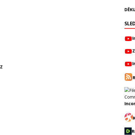
DĚKU
SLED
I
Z
I
CZ
Inco
R