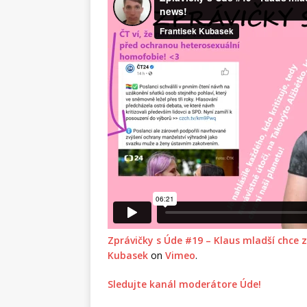
Zprávičky s Úde #19 – Klaus mladší chce 
Kubasek
on
Vimeo
.
Sledujte kanál moderátore Úde!