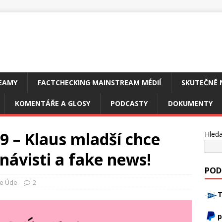
EAMY
FACTCHECKING MAINSTREAM MÉDIÍ
SKUTEČNĚ 
KOMENTÁŘE A GLOSY
PODCASTY
DOKUMENTY
9 – Klaus mladší chce
Hleda
ávisti a fake news!
POD
e Úde
2
T
p