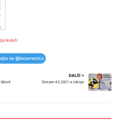
 zprávách
pojte se @incorrectcz
DALŠÍ
rálové
Stream 4.5.2021 a zdroje