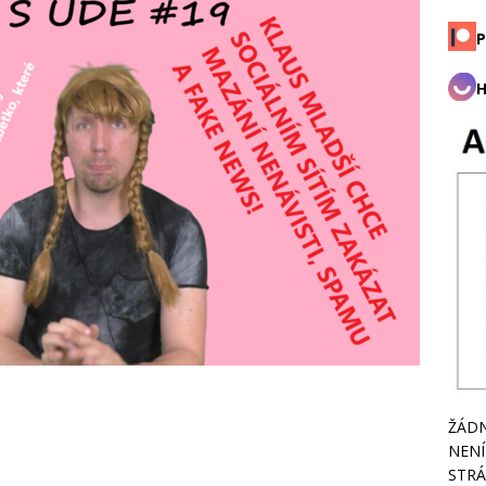
P
H
ŽÁDN
NENÍ
STRÁ