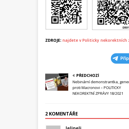
ZDROJE:
najdete v Politicky nekorektních
Při
PŘEDCHOZÍ
Nebinární demonstrantka, gene
proti Macronovi – POLITICKY
NEKOREKTNÍ ZPRÁVY 18/2021
2 KOMENTÁŘE
Jelineli