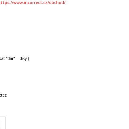
https://www.incorrect.cz/obchod/
t “dar” – díky!)
ctcz