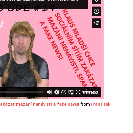
zakázat mazání nenávisti a fake news!
from
Frantisek