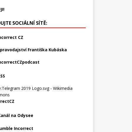
JI!
UJTE SOCIÁLNÍ SÍTĚ:
ncorrect CZ
pravodajství Františka Kubáska
ncorrectCZpodcast
RSS
rrectCZ
Kanál na Odysee
umble Incorrect