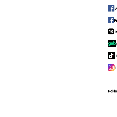
W
F
I
F
Rekl