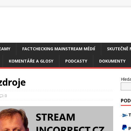
EAMY
FACTCHECKING MAINSTREAM MÉDIÍ
SKUTEČNĚ 
KOMENTÁŘE A GLOSY
PODCASTY
DOKUMENTY
zdroje
Hleda
0
POD
T
p