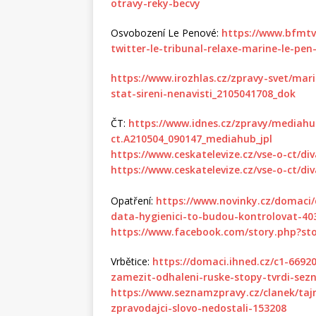
otravy-reky-becvy
Osvobození Le Penové:
https://www.bfmtv.
twitter-le-tribunal-relaxe-marine-le-pen
https://www.irozhlas.cz/zpravy-svet/mar
stat-sireni-nenavisti_2105041708_dok
ČT:
https://www.idnes.cz/zpravy/mediah
ct.A210504_090147_mediahub_jpl
https://www.ceskatelevize.cz/vse-o-ct/di
https://www.ceskatelevize.cz/vse-o-ct/di
Opatření:
https://www.novinky.cz/domaci
data-hygienici-to-budou-kontrolovat-40
https://www.facebook.com/story.php?st
Vrbětice:
https://domaci.ihned.cz/c1-6692
zamezit-odhaleni-ruske-stopy-tvrdi-sez
https://www.seznamzpravy.cz/clanek/taj
zpravodajci-slovo-nedostali-153208