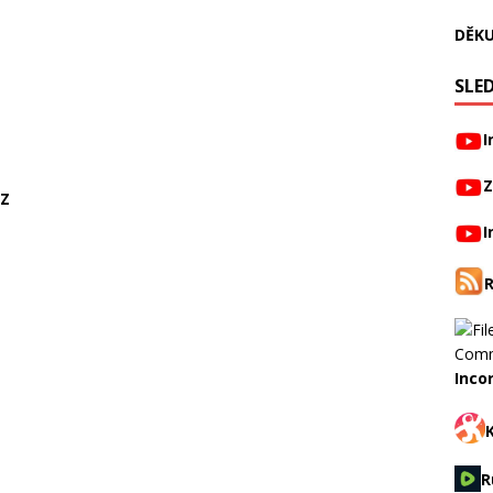
DĚKU
SLED
I
Z
CZ
I
Inco
R