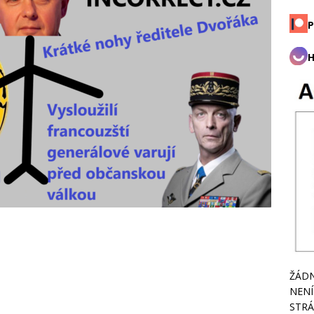
P
H
ŽÁDN
NENÍ
STRÁ