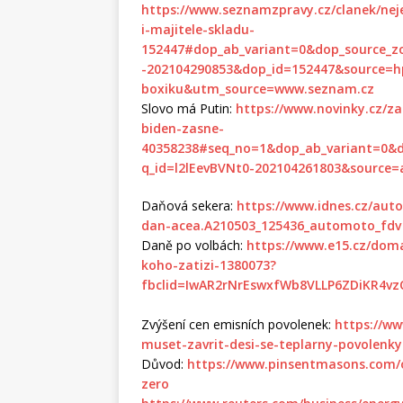
https://www.seznamzpravy.cz/clanek/neje
i-majitele-skladu-
152447#dop_ab_variant=0&dop_source_z
-202104290853&dop_id=152447&source
boxiku&utm_source=www.seznam.cz
Slovo má Putin:
https://www.novinky.cz/z
biden-zasne-
40358238#seq_no=1&dop_ab_variant=0&d
q_id=l2lEevBVNt0-202104261803&source=ar
Daňová sekera:
https://www.idnes.cz/aut
dan-acea.A210503_125436_automoto_fdv
Daně po volbách:
https://www.e15.cz/doma
koho-zatizi-1380073?
fbclid=IwAR2rNrEswxfWb8VLLP6ZDiKR4v
Zvýšení cen emisních povolenek:
https://w
muset-zavrit-desi-se-teplarny-povolenky
Důvod:
https://www.pinsentmasons.com/o
zero