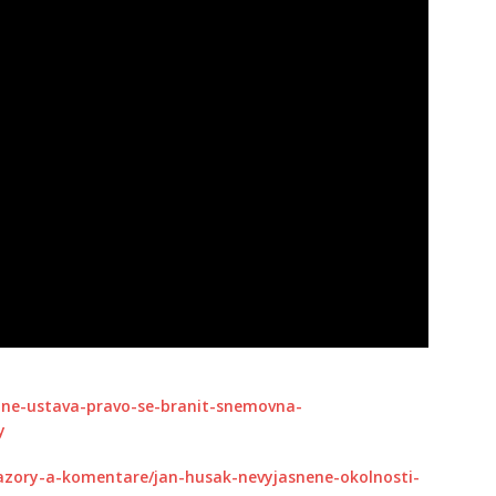
ane-ustava-pravo-se-branit-snemovna-
y
/nazory-a-komentare/jan-husak-nevyjasnene-okolnosti-