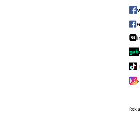
W
F
I
F
Rekl