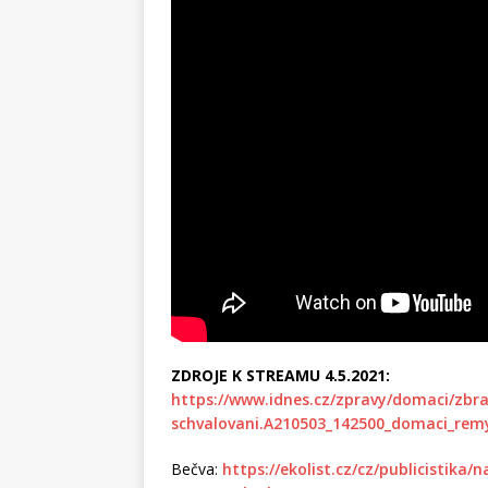
ZDROJE K STREAMU 4.5.2021:
https://www.idnes.cz/zpravy/domaci/zbr
schvalovani.A210503_142500_domaci_rem
Bečva:
https://ekolist.cz/cz/publicistika