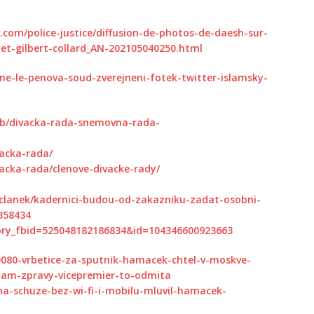
com/police-justice/diffusion-de-photos-de-daesh-sur-
-et-gilbert-collard_AN-202105040250.html
ine-le-penova-soud-zverejneni-fotek-twitter-islamsky-
ub/divacka-rada-snemovna-rada-
vacka-rada/
vacka-rada/clenove-divacke-rady/
/clanek/kadernici-budou-od-zakazniku-zadat-osobni-
358434
ory_fbid=525048182186834&id=104346600923663
0080-vrbetice-za-sputnik-hamacek-chtel-v-moskve-
nam-zpravy-vicepremier-to-odmita
na-schuze-bez-wi-fi-i-mobilu-mluvil-hamacek-