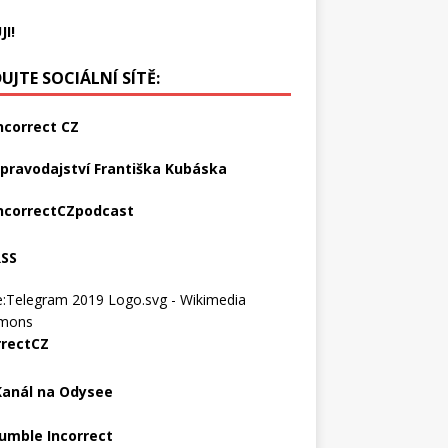
JI!
UJTE SOCIÁLNÍ SÍTĚ:
ncorrect CZ
pravodajství Františka Kubáska
ncorrectCZpodcast
RSS
rrectCZ
Kanál na Odysee
umble Incorrect