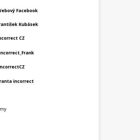
ebový Facebook
rantišek Kubásek
ncorrect CZ
Incorrect_Frank
IncorrectCZ
ranta incorrect
amy