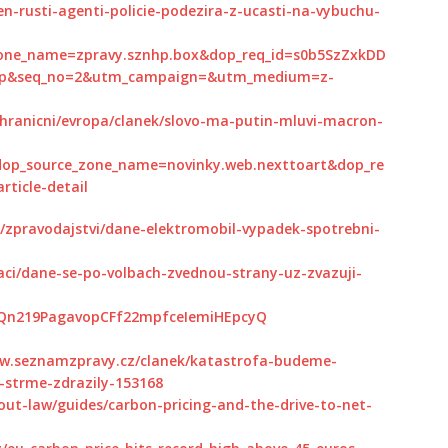
n-rusti-agenti-policie-podezira-z-ucasti-na-vybuchu-
one_name=zpravy.sznhp.box&dop_req_id=s0b5SzZxkDD
=hp&seq_no=2&utm_campaign=&utm_medium=z-
ahranicni/evropa/clanek/slovo-ma-putin-mluvi-macron-
op_source_zone_name=novinky.web.nexttoart&dop_re
ticle-detail
o/zpravodajstvi/dane-elektromobil-vypadek-spotrebni-
ci/dane-se-po-volbach-zvednou-strany-uz-zvazuji-
zQn219PagavopCFf22mpfceIemiHEpcyQ
ww.seznamzpravy.cz/clanek/katastrofa-budeme-
-strme-zdrazily-153168
ut-law/guides/carbon-pricing-and-the-drive-to-net-