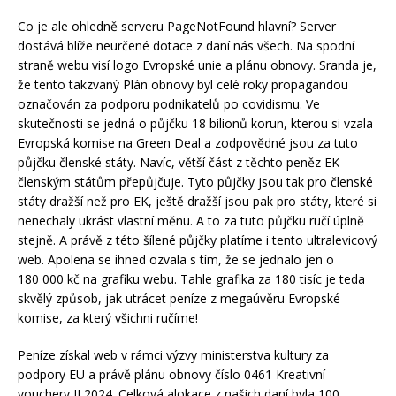
Co je ale ohledně serveru PageNotFound hlavní? Server
dostává blíže neurčené dotace z daní nás všech. Na spodní
straně webu visí logo Evropské unie a plánu obnovy. Sranda je,
že tento takzvaný Plán obnovy byl celé roky propagandou
označován za podporu podnikatelů po covidismu. Ve
skutečnosti se jedná o půjčku 18 bilionů korun, kterou si vzala
Evropská komise na Green Deal a zodpovědné jsou za tuto
půjčku členské státy. Navíc, větší část z těchto peněz EK
členským státům přepůjčuje. Tyto půjčky jsou tak pro členské
státy dražší než pro EK, ještě dražší jsou pak pro státy, které si
nenechaly ukrást vlastní měnu. A to za tuto půjčku ručí úplně
stejně. A právě z této šílené půjčky platíme i tento ultralevicový
web. Apolena se ihned ozvala s tím, že se jednalo jen o
180 000 kč na grafiku webu. Tahle grafika za 180 tisíc je teda
skvělý způsob, jak utrácet peníze z megaúvěru Evropské
komise, za který všichni ručíme!
Peníze získal web v rámci výzvy ministerstva kultury za
podpory EU a právě plánu obnovy číslo 0461 Kreativní
vouchery II 2024. Celková alokace z našich daní byla 100