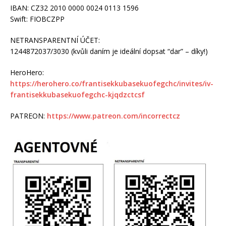
IBAN: CZ32 2010 0000 0024 0113 1596
Swift: FIOBCZPP
NETRANSPARENTNÍ ÚČET:
1244872037/3030 (kvůli daním je ideální dopsat “dar” – díky!)
HeroHero:
https://herohero.co/frantisekkubasekuofegchc/invites/iv-
frantisekkubasekuofegchc-kjqdzctcsf
PATREON:
https://www.patreon.com/incorrectcz