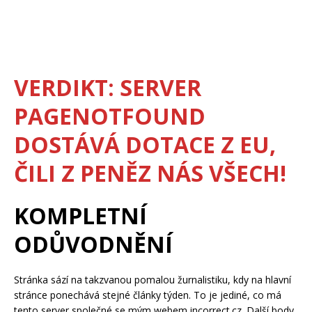
VERDIKT: SERVER
PAGENOTFOUND
DOSTÁVÁ DOTACE Z EU,
ČILI Z PENĚZ NÁS VŠECH!
KOMPLETNÍ
ODŮVODNĚNÍ
Stránka sází na takzvanou pomalou žurnalistiku, kdy na hlavní
stránce ponechává stejné články týden. To je jediné, co má
tento server společné se mým webem incorrect.cz. Další body