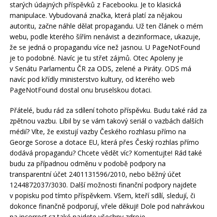
starých údajných příspěvků z Facebooku. Je to klasická
manipulace. Vybudovaná značka, která platí za nějakou
autoritu, začne náhle dělat propagandu. Už ten článek o mém
webu, podle kterého šířím nenávist a dezinformace, ukazuje,
že se jedná o propagandu více než jasnou. U PageNotFound
je to podobné. Navíc je tu střet zájmů. Otec Apoleny je
v Senátu Parlamentu ČR za ODS, zelené a Piráty. ODS má
navíc pod křídly ministerstvo kultury, od kterého web
PageNotFound dostal onu bruselskou dotaci.
Přátelé, budu rád za sdílení tohoto příspěvku. Budu také rád za
zpětnou vazbu. Líbil by se vám takový seriál o vazbách dalších
médií? Víte, že existují vazby Českého rozhlasu přímo na
George Sorose a dotace EU, která přes Český rozhlas přímo
dodává propagandu? Chcete vědět víc? Komentujte! Rád také
budu za případnou odměnu v podobě podpory na
transparentní účet 2401131596/2010, nebo běžný účet
1244872037/3030. Další možnosti finanční podpory najdete
v popisku pod tímto příspěvkem. Všem, kteří sdílí, sledují, či
dokonce finančně podporují, vřele děkuji! Dole pod nahrávkou
na incorrect.cz také najdete všechny zdroje.