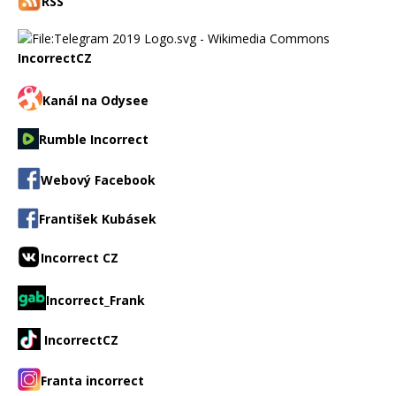
RSS
IncorrectCZ
Kanál na Odysee
Rumble Incorrect
Webový Facebook
František Kubásek
Incorrect CZ
Incorrect_Frank
IncorrectCZ
Franta incorrect