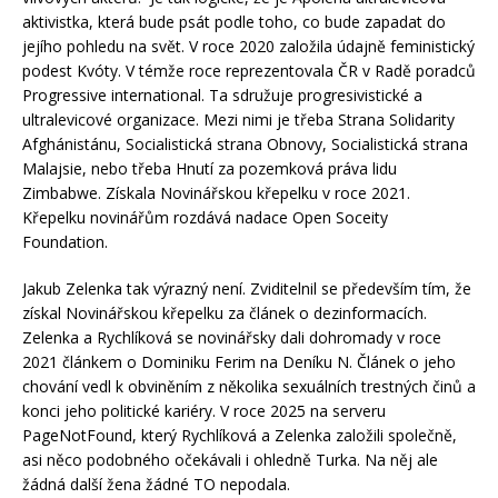
aktivistka, která bude psát podle toho, co bude zapadat do
jejího pohledu na svět. V roce 2020 založila údajně feministický
podest Kvóty. V témže roce reprezentovala ČR v Radě poradců
Progressive international. Ta sdružuje progresivistické a
ultralevicové organizace. Mezi nimi je třeba Strana Solidarity
Afghánistánu, Socialistická strana Obnovy, Socialistická strana
Malajsie, nebo třeba Hnutí za pozemková práva lidu
Zimbabwe. Získala Novinářskou křepelku v roce 2021.
Křepelku novinářům rozdává nadace Open Soceity
Foundation.
Jakub Zelenka tak výrazný není. Zviditelnil se především tím, že
získal Novinářskou křepelku za článek o dezinformacích.
Zelenka a Rychlíková se novinářsky dali dohromady v roce
2021 článkem o Dominiku Ferim na Deníku N. Článek o jeho
chování vedl k obviněním z několika sexuálních trestných činů a
konci jeho politické kariéry. V roce 2025 na serveru
PageNotFound, který Rychlíková a Zelenka založili společně,
asi něco podobného očekávali i ohledně Turka. Na něj ale
žádná další žena žádné TO nepodala.