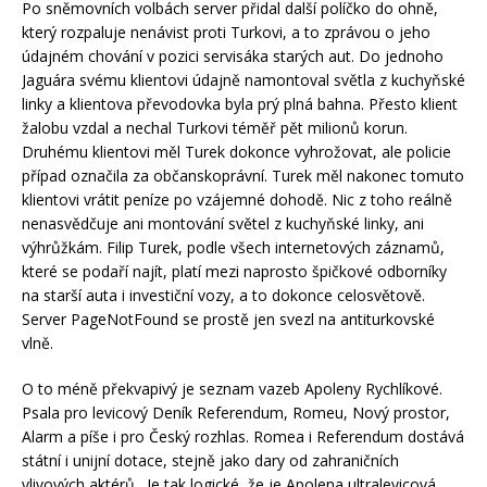
Po sněmovních volbách server přidal další políčko do ohně,
který rozpaluje nenávist proti Turkovi, a to zprávou o jeho
údajném chování v pozici servisáka starých aut. Do jednoho
Jaguára svému klientovi údajně namontoval světla z kuchyňské
linky a klientova převodovka byla prý plná bahna. Přesto klient
žalobu vzdal a nechal Turkovi téměř pět milionů korun.
Druhému klientovi měl Turek dokonce vyhrožovat, ale policie
případ označila za občanskoprávní. Turek měl nakonec tomuto
klientovi vrátit peníze po vzájemné dohodě. Nic z toho reálně
nenasvědčuje ani montování světel z kuchyňské linky, ani
výhrůžkám. Filip Turek, podle všech internetových záznamů,
které se podaří najít, platí mezi naprosto špičkové odborníky
na starší auta i investiční vozy, a to dokonce celosvětově.
Server PageNotFound se prostě jen svezl na antiturkovské
vlně.
O to méně překvapivý je seznam vazeb Apoleny Rychlíkové.
Psala pro levicový Deník Referendum, Romeu, Nový prostor,
Alarm a píše i pro Český rozhlas. Romea i Referendum dostává
státní i unijní dotace, stejně jako dary od zahraničních
vlivových aktérů. Je tak logické, že je Apolena ultralevicová