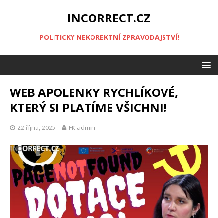
INCORRECT.CZ
POLITICKY NEKOREKTNÍ ZPRAVODAJSTVÍ!
WEB APOLENKY RYCHLÍKOVÉ,
KTERÝ SI PLATÍME VŠICHNI!
22 října, 2025
FK admin