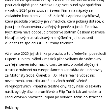
jsou však úplně jinde. Stránka PageNotFound byla spuštěna
v květnu 2024 přes s.r.o. s názvem Firma na nápady se
základním kapitálem 2000 Kč. Založili ji Apolena Rychlíková,
která působila prakticky jen v médiích, která pobírají dotace, či
jsou jinak financována z veřejných peněz a Jakub Zelenka.
Rychlíková mívá doposud prostor ve státním Českém rozhlase.
Netají se svým ultralevicovým smýšlením. Její otec sedí
v Senátu za spojení ODS a Strany zelených.
Až v roce 2025 její stránka prorazila, a to především posedlostí
Filipem Turkem. Několik měsíců před volbami do Sněmovny
zveřejnil server informaci o tom, že někdo podal obyčejné
trestní oznámení na europoslance a kandidáta do Sněmovny
za Motoristy Sobě. Článek o T.O., které reálně vůbec nic
neznamená, prorazilo úplně do všech médií, včetně
veřejnoprávních. Případné trestné činy, tedy násilí či sexuální
násilí, by byly dávno promlčené a Filip Turek tak ani nedostal
šanci obvinění vyvracet. Případ po volbách zanikl do ztracena.
Reklamy