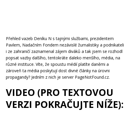
Přehled vazeb Deníku N s tajnými službami, prezidentem
Pavlem, Nadačním Fondem nezávislé žurnalistiky a podnikateli
i ze zahraničí zaznamenal zájem diváků a tak jsem se rozhodl
popsat vazby dalšího, tentokráte daleko menšího, média, na
různé instituce. Víte, že spoustu médií platíte daněmi a
zároveň ta média poskytují dost divné články na úrovni
propagandy? Jedním z nich je server PageNotFound.cz.
VIDEO (PRO TEXTOVOU
VERZI POKRAČUJTE NÍŽE):