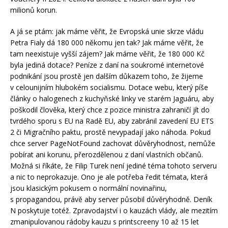
milionů korun.
A já se ptám: jak máme věřit, že Evropská unie skrze vládu
Petra Fialy dá 180 000 někomu jen tak? Jak máme věřit, že
tam neexistuje vyšší zájem? Jak máme věřit, že 180 000 Kč
byla jediná dotace? Peníze z daní na soukromé internetové
podnikání jsou prostě jen dalším důkazem toho, že žijeme
v celounijním hlubokém socialismu. Dotace webu, který píše
články o halogenech z kuchyňské linky ve starém Jaguáru, aby
poškodil člověka, který chce z pozice ministra zahraničí jít do
tvrdého sporu s EU na Radě EU, aby zabránil zavedení EU ETS
2 či Migračního paktu, prostě nevypadají jako náhoda. Pokud
chce server PageNotFound zachovat důvěryhodnost, nemůže
pobírat ani korunu, přerozdělenou z daní vlastních občanů.
Možná si říkáte, že Filip Turek není jediné téma tohoto serveru
a nic to neprokazuje. Ono je ale potřeba ředit témata, která
jsou klasickým pokusem o normální novinařinu,
s propagandou, právě aby server působil důvěryhodně. Deník
N poskytuje totéž. Zpravodajství i o kauzách vlády, ale mezitím
zmanipulovanou rádoby kauzu s printscreeny 10 až 15 let