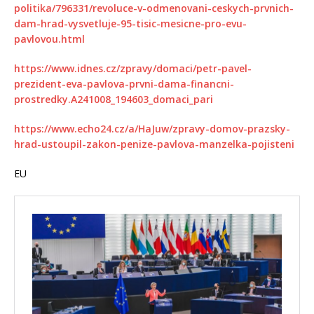
politika/796331/revoluce-v-odmenovani-ceskych-prvnich-
dam-hrad-vysvetluje-95-tisic-mesicne-pro-evu-
pavlovou.html
https://www.idnes.cz/zpravy/domaci/petr-pavel-
prezident-eva-pavlova-prvni-dama-financni-
prostredky.A241008_194603_domaci_pari
https://www.echo24.cz/a/HaJuw/zpravy-domov-prazsky-
hrad-ustoupil-zakon-penize-pavlova-manzelka-pojisteni
EU