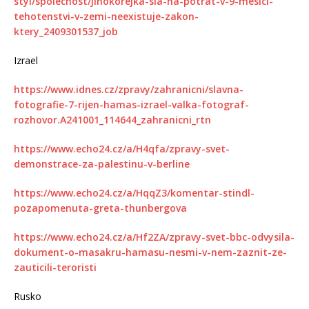
styl/spolecnost/jihokorejka-sla-na-potrat-v-9-mesici-
tehotenstvi-v-zemi-neexistuje-zakon-
ktery_2409301537_job
Izrael
https://www.idnes.cz/zpravy/zahranicni/slavna-
fotografie-7-rijen-hamas-izrael-valka-fotograf-
rozhovor.A241001_114644_zahranicni_rtn
https://www.echo24.cz/a/H4qfa/zpravy-svet-
demonstrace-za-palestinu-v-berline
https://www.echo24.cz/a/HqqZ3/komentar-stindl-
pozapomenuta-greta-thunbergova
https://www.echo24.cz/a/Hf2ZA/zpravy-svet-bbc-odvysila-
dokument-o-masakru-hamasu-nesmi-v-nem-zaznit-ze-
zauticili-teroristi
Rusko