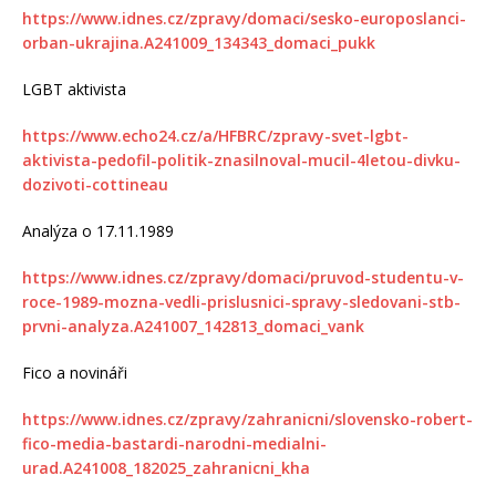
https://www.idnes.cz/zpravy/domaci/sesko-europoslanci-
orban-ukrajina.A241009_134343_domaci_pukk
LGBT aktivista
https://www.echo24.cz/a/HFBRC/zpravy-svet-lgbt-
aktivista-pedofil-politik-znasilnoval-mucil-4letou-divku-
dozivoti-cottineau
Analýza o 17.11.1989
https://www.idnes.cz/zpravy/domaci/pruvod-studentu-v-
roce-1989-mozna-vedli-prislusnici-spravy-sledovani-stb-
prvni-analyza.A241007_142813_domaci_vank
Fico a novináři
https://www.idnes.cz/zpravy/zahranicni/slovensko-robert-
fico-media-bastardi-narodni-medialni-
urad.A241008_182025_zahranicni_kha