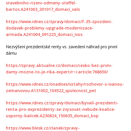
stavebniho-rizeni-odmeny-steffel-
bartos.A241003_201017_domaci_vals
https://www.idnes.cz/zpravy/domaci/f-35-zpozdeni-
dodavek-problemy-upgrade-modernizace-
armada.A241004_091225_domaci_ivos
Nezvýšení prezidentské renty vs. zavedení náhrad pro první
dámu
https://zpravy.aktualne.cz/domaci/cesko-bez-prvni-
damy-mozne-to-je-rika-expert/r~i:article:768650/
https://www.idnes.cz/onadnes/vztahy/rozhovor-s-ivanou-
zemanovou.A131002_104522_spolecnost_pet
https://www.idnes.cz/zpravy/domaci/byvali-prezidenti-
renta-pro-exprezidenty-se-zvysovat-nebude-koalice-
usporny-balicek.A230824_150635_domaci_kop
https://www.blesk.cz/clanek/zpravy-