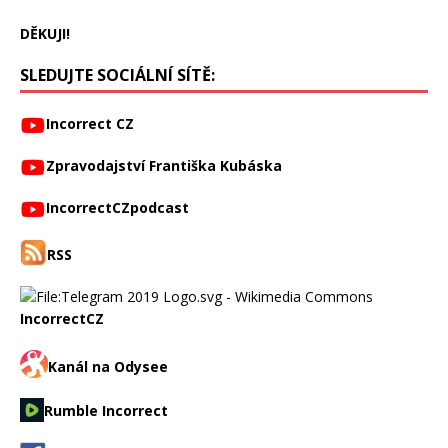
DĚKUJI!
SLEDUJTE SOCIÁLNÍ SÍTĚ:
Incorrect CZ
Zpravodajství Františka Kubáska
IncorrectCZpodcast
RSS
IncorrectCZ
Kanál na Odysee
Rumble Incorrect