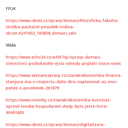
FFUK
https://www.idnes.cz/zpravy/domaci/filozoficka-fakulta-
strelba-pachatel-posudek-rodina-
zbran.A241002_183858_domaci_vals
Vláda
https://www.echo24.cz/a/HX7qL/zpravy-domaci-
zivnostnici-podnikatele-vyssi-odvody-priplati-tisice-navic
https://www.seznamzpravy.cz/clanek/ekonomika-finance-
stanjura-ma-v-rozpoctu-dalsi-diru-naplanoval-az-moc-
penez-z-povolenek-261879
https://www.novinky.cz/clanek/ekonomika-eurostat-
opravil-lonske-hospodareni-vlady-bylo-jeste-horsi-
40491605
https://www.idnes.cz/zpravy/domaci/digitalizace-