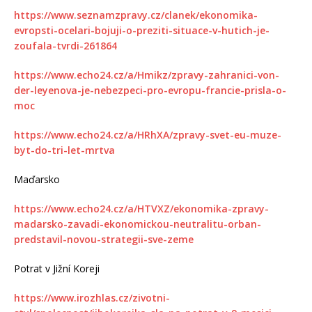
https://www.seznamzpravy.cz/clanek/ekonomika-
evropsti-ocelari-bojuji-o-preziti-situace-v-hutich-je-
zoufala-tvrdi-261864
https://www.echo24.cz/a/Hmikz/zpravy-zahranici-von-
der-leyenova-je-nebezpeci-pro-evropu-francie-prisla-o-
moc
https://www.echo24.cz/a/HRhXA/zpravy-svet-eu-muze-
byt-do-tri-let-mrtva
Maďarsko
https://www.echo24.cz/a/HTVXZ/ekonomika-zpravy-
madarsko-zavadi-ekonomickou-neutralitu-orban-
predstavil-novou-strategii-sve-zeme
Potrat v Jižní Koreji
https://www.irozhlas.cz/zivotni-