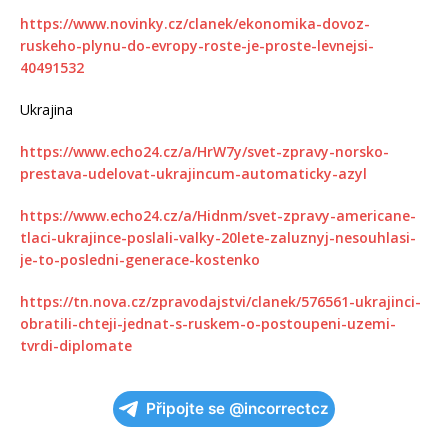
https://www.novinky.cz/clanek/ekonomika-dovoz-
ruskeho-plynu-do-evropy-roste-je-proste-levnejsi-
40491532
Ukrajina
https://www.echo24.cz/a/HrW7y/svet-zpravy-norsko-
prestava-udelovat-ukrajincum-automaticky-azyl
https://www.echo24.cz/a/Hidnm/svet-zpravy-americane-
tlaci-ukrajince-poslali-valky-20lete-zaluznyj-nesouhlasi-
je-to-posledni-generace-kostenko
https://tn.nova.cz/zpravodajstvi/clanek/576561-ukrajinci-
obratili-chteji-jednat-s-ruskem-o-postoupeni-uzemi-
tvrdi-diplomate
Připojte se @incorrectcz