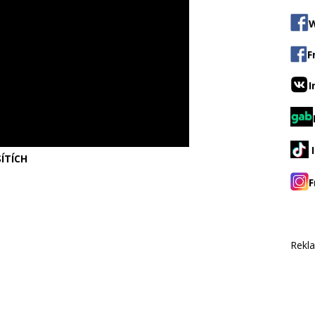
W
F
I
ÍTÍCH
F
Rekl