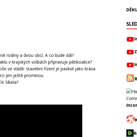
DĚKU
SLED
I
Z
né rodiny a dvou obcí. A co bude dál?
lu v krajských volbách připravuje pětikoalice?
I
še ve vládě: stavební řízení je paskvil jako kráva
erci jim ještě prominou
EK Síkela?
Inco
R