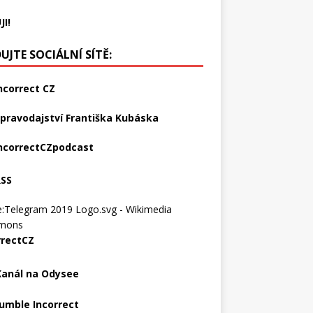
JI!
UJTE SOCIÁLNÍ SÍTĚ:
ncorrect CZ
pravodajství Františka Kubáska
ncorrectCZpodcast
RSS
rrectCZ
Kanál na Odysee
umble Incorrect