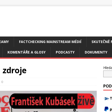
EAMY
FACTCHECKING MAINSTREAM MÉDIÍ
SKUTEČNĚ 
KOMENTÁŘE A GLOSY
PODCASTY
DOKUMENTY
 zdroje
Hleda
0
POD
T
p