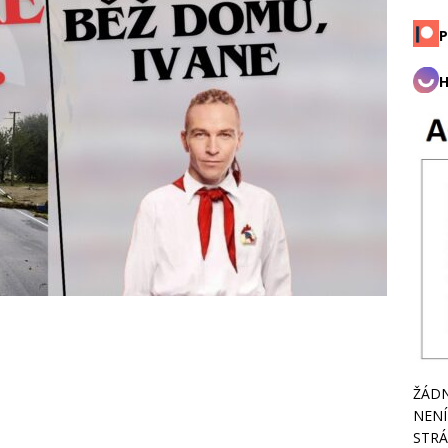
P
H
ŽÁDN
NENÍ
STRÁ