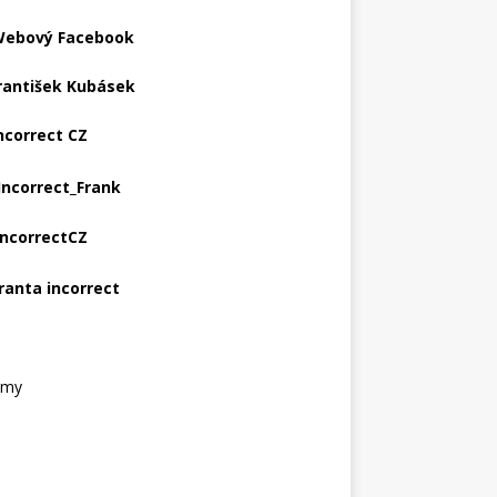
ebový Facebook
rantišek Kubásek
ncorrect CZ
Incorrect_Frank
IncorrectCZ
ranta incorrect
amy