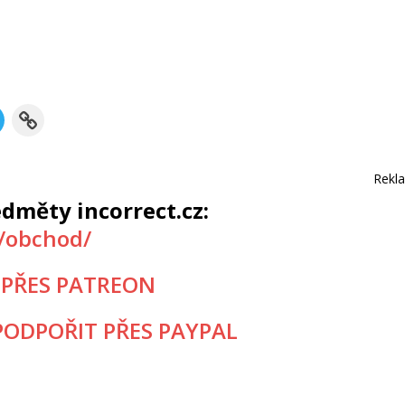
Rekl
dměty incorrect.cz:
z/obchod/
 PŘES PATREON
ODPOŘIT PŘES PAYPAL