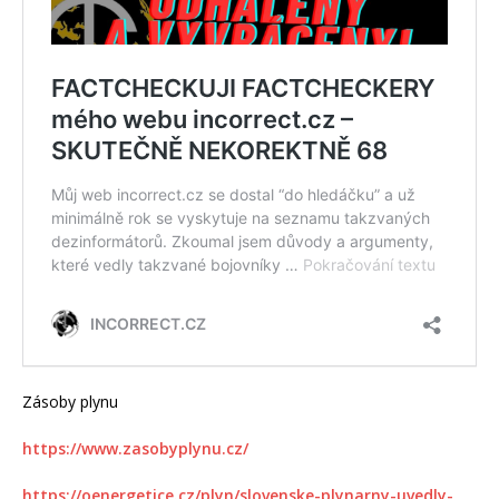
Zásoby plynu
https://www.zasobyplynu.cz/
https://oenergetice.cz/plyn/slovenske-plynarny-uvedly-