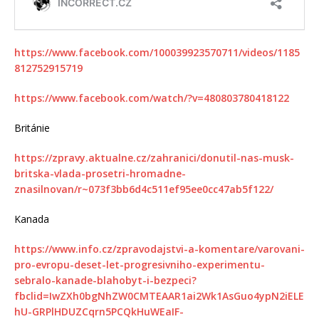
https://www.facebook.com/100039923570711/videos/1185
812752915719
https://www.facebook.com/watch/?v=480803780418122
Británie
https://zpravy.aktualne.cz/zahranici/donutil-nas-musk-
britska-vlada-prosetri-hromadne-
znasilnovan/r~073f3bb6d4c511ef95ee0cc47ab5f122/
Kanada
https://www.info.cz/zpravodajstvi-a-komentare/varovani-
pro-evropu-deset-let-progresivniho-experimentu-
sebralo-kanade-blahobyt-i-bezpeci?
fbclid=IwZXh0bgNhZW0CMTEAAR1ai2Wk1AsGuo4ypN2iELE
hU-GRPlHDUZCqrn5PCQkHuWEaIF-