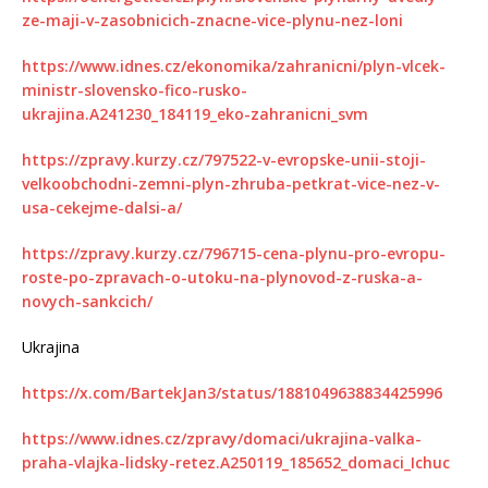
ze-maji-v-zasobnicich-znacne-vice-plynu-nez-loni
https://www.idnes.cz/ekonomika/zahranicni/plyn-vlcek-
ministr-slovensko-fico-rusko-
ukrajina.A241230_184119_eko-zahranicni_svm
https://zpravy.kurzy.cz/797522-v-evropske-unii-stoji-
velkoobchodni-zemni-plyn-zhruba-petkrat-vice-nez-v-
usa-cekejme-dalsi-a/
https://zpravy.kurzy.cz/796715-cena-plynu-pro-evropu-
roste-po-zpravach-o-utoku-na-plynovod-z-ruska-a-
novych-sankcich/
Ukrajina
https://x.com/BartekJan3/status/1881049638834425996
https://www.idnes.cz/zpravy/domaci/ukrajina-valka-
praha-vlajka-lidsky-retez.A250119_185652_domaci_Ichuc