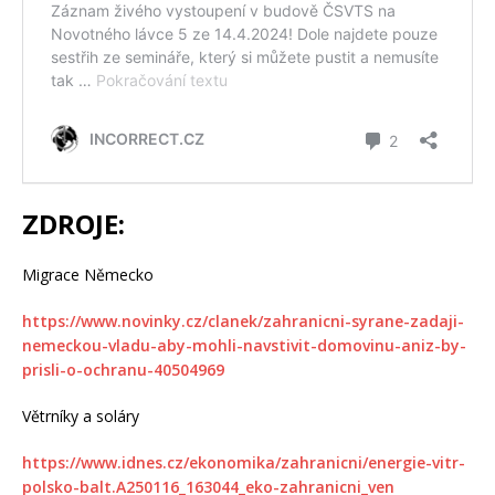
ZDROJE:
Migrace Německo
https://www.novinky.cz/clanek/zahranicni-syrane-zadaji-
nemeckou-vladu-aby-mohli-navstivit-domovinu-aniz-by-
prisli-o-ochranu-40504969
Větrníky a soláry
https://www.idnes.cz/ekonomika/zahranicni/energie-vitr-
polsko-balt.A250116_163044_eko-zahranicni_ven