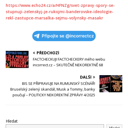
https://www.echo24.cz/a/HFNZg/svet-zpravy-spory-se-
stupnuji-zelenskyj-je-rukojmi-banderovske-ideologie-
rekl-zastupce-marsalka-sejmu-volynsky-masakr
Připojte se @incorrectcz
PŘEDCHOZÍ
FACTCHECKUJI FACTCHECKERY mého webu
incorrect.cz – SKUTEČNĚ NEKOREKTNĚ 68
DALŠÍ
BIS SE PŘIPRAVUJE NA RUMUNSKÝ SCÉNÁŘ!
Bruselský zelený skandál, Musk a Tommy, banky
poučují – POLITICKY NEKOREKTNÍ ZPRÁVY 4/2025
Hledat