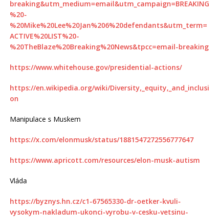
breaking&utm_medium=email&utm_campaign=BREAKING
%20-
%20Mike%20Lee%20Jan%206%20defendants&utm_term=
ACTIVE%20LIST%20-
%20TheBlaze%20Breaking%20News&tpcc=email-breaking
https://www.whitehouse.gov/presidential-actions/
https://en.wikipedia.org/wiki/Diversity,_equity,_and_inclusi
on
Manipulace s Muskem
https://x.com/elonmusk/status/1881547272556777647
https://www.apricott.com/resources/elon-musk-autism
Vláda
https://byznys.hn.cz/c1-67565330-dr-oetker-kvuli-
vysokym-nakladum-ukonci-vyrobu-v-cesku-vetsinu-