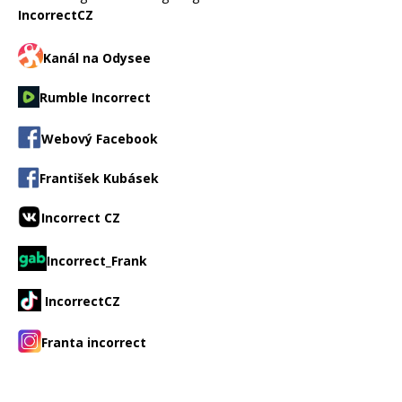
IncorrectCZ
Kanál na Odysee
Rumble Incorrect
Webový Facebook
František Kubásek
Incorrect CZ
Incorrect_Frank
IncorrectCZ
Franta incorrect