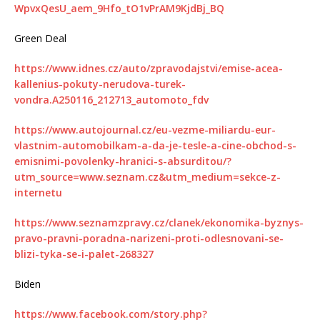
WpvxQesU_aem_9Hfo_tO1vPrAM9KjdBj_BQ
Green Deal
https://www.idnes.cz/auto/zpravodajstvi/emise-acea-
kallenius-pokuty-nerudova-turek-
vondra.A250116_212713_automoto_fdv
https://www.autojournal.cz/eu-vezme-miliardu-eur-
vlastnim-automobilkam-a-da-je-tesle-a-cine-obchod-s-
emisnimi-povolenky-hranici-s-absurditou/?
utm_source=www.seznam.cz&utm_medium=sekce-z-
internetu
https://www.seznamzpravy.cz/clanek/ekonomika-byznys-
pravo-pravni-poradna-narizeni-proti-odlesnovani-se-
blizi-tyka-se-i-palet-268327
Biden
https://www.facebook.com/story.php?