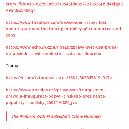
story_fbid=10162750365371054&id=697721053&rdid=6lgn0
A9m3ss5n0Pq#
https://www.theblaze.com/news/biden-issues-last-
minute-pardons-for-fauci-gen-milley-j6-committee-and-
cops
https://www.echo24.cz/a/HbaLu/zpravy-svet-usa-biden-
na-posledni-chvili-omilostnil-radu-lidi-dopredu
Trump
https://x.com/tvtomas/status/1881450364781949174
https://www.irozhlas.cz/zpravy-svet/trump-meni-
pravidla-inaugurace-pozval-cinskeho-prezidenta-
populisty-i-politiky_2501170624_jva
The Problem With El Salvador’s Crime Numbers