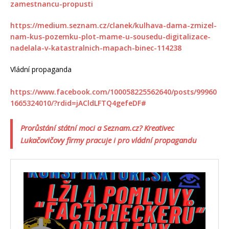
zamestnancu-propusti
https://medium.seznam.cz/clanek/kulhava-dama-zmizel-
nam-kus-pozemku-plot-mame-u-sousedu-digitalizace-
nadelala-v-katastralnich-mapach-binec-114238
Vládní propaganda
https://www.facebook.com/100058225562640/posts/99960
1665324010/?rdid=jACldLFTQ4gefeDF#
Prorůstání státní moci a Seznam.cz? Kreativec
Lukačovičovy firmy pracuje i pro vládní propagandu