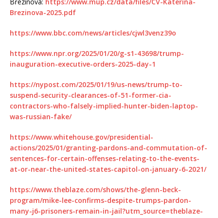
Březinová:
https://www.mup.cz/data/files/CV-Katerina-
Brezinova-2025.pdf
https://www.bbc.com/news/articles/cjwl3venz39o
https://www.npr.org/2025/01/20/g-s1-43698/trump-
inauguration-executive-orders-2025-day-1
https://nypost.com/2025/01/19/us-news/trump-to-
suspend-security-clearances-of-51-former-cia-
contractors-who-falsely-implied-hunter-biden-laptop-
was-russian-fake/
https://www.whitehouse.gov/presidential-
actions/2025/01/granting-pardons-and-commutation-of-
sentences-for-certain-offenses-relating-to-the-events-
at-or-near-the-united-states-capitol-on-january-6-2021/
https://www.theblaze.com/shows/the-glenn-beck-
program/mike-lee-confirms-despite-trumps-pardon-
many-j6-prisoners-remain-in-jail?utm_source=theblaze-