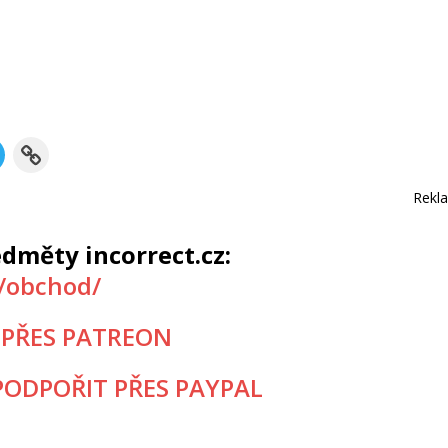
Rekl
dměty incorrect.cz:
z/obchod/
 PŘES PATREON
ODPOŘIT PŘES PAYPAL