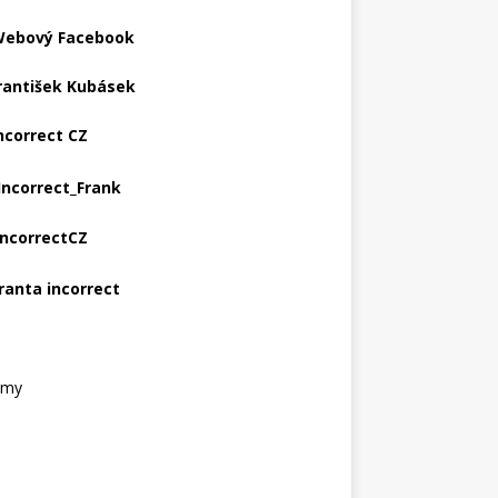
ebový Facebook
rantišek Kubásek
ncorrect CZ
Incorrect_Frank
IncorrectCZ
ranta incorrect
amy