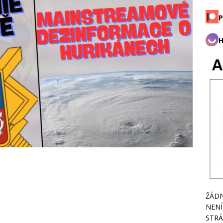
P
H
ŽÁDN
NENÍ
STRÁ