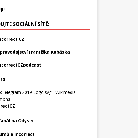
JI!
UJTE SOCIÁLNÍ SÍTĚ:
ncorrect CZ
pravodajství Františka Kubáska
ncorrectCZpodcast
RSS
rrectCZ
Kanál na Odysee
umble Incorrect