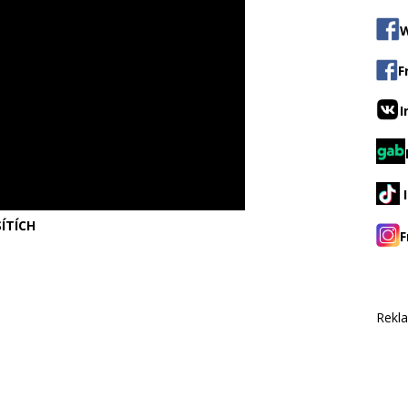
W
F
I
ÍTÍCH
F
Rekl