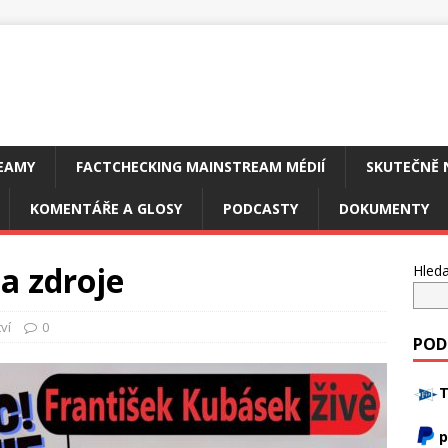
EAMY
FACTCHECKING MAINSTREAM MÉDIÍ
SKUTEČNĚ 
KOMENTÁŘE A GLOSY
PODCASTY
DOKUMENTY
a zdroje
Hleda
ví
0
POD
T
p