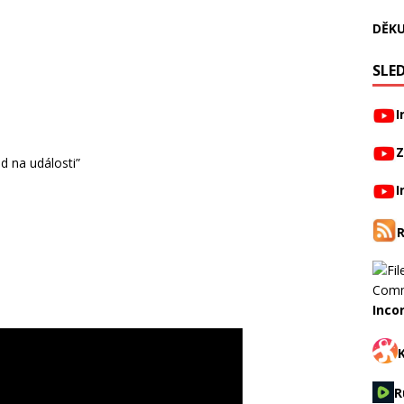
DĚKU
SLED
I
Z
ed na události”
I
Inco
R