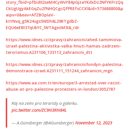
story_fbid=pfbid02seM4CyWvY84pGjzaYKdxDz2NFYKFrzQq
CkUgUgyAkEGqZu2fNHQCgcQfPREfsCCXl&id=573688800&p
aipv=0&eav=AfZBOpIaV-
ktYNvq_g5R24sgs5WDh8L29RTgdbZ-
EQU6eEBl37qUkYC_lWTAgxiiM3I&_rdr
https://www.idnes.cz/zpravy/zahranicni/ahed-tamimiova-
izrael-palestina-aktivistka-valka-hnuti-hamas-zadrzeni-
terorismus.A231106_133113_zahranicni_dtt
https://www.idnes.cz/zpravy/zahranicni/londyn-palestina-
demonstrace-izrael.A231111_151244_zahranicni_mgn
https://www.aa.com.tr/en/europe/3-arrested-over-racist-
abuse-at-pro-palestine-protesters-in-london/3052787
Ráj na zemi pro teroristy a galerku.
pic.twitter.com/ZC9N3RN84L
— A.Günsberger (@AGunsberger)
November 12, 2023