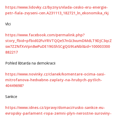
https://www.lidovky.cz/byznys/vlada-cesko-eru-energie-
petr-fiala-zvyseni-cen.A231113_182721_ln_ekonomika_rkj
Vlci
https://www.facebook.com/permalink.php?
story_fbid=pfbid02FuYRVTQQe57nGi3vumDMdLT9DJC3qcZ
sw7ZZNfXvVpn8wPuDE19GShSCgQG9taNbl&id=100003300
882217
Pohled libtarda na demokracii
https://www.novinky.cz/clanek/komentare-ocima-sasi-
mitrofanova-hedvabne-zaplaty-na-hrubych-pytlich-
40449698?
Sankce
https://www.idnes.cz/zpravy/domaci/rusko-sankce-eu-
evropsky-parlament-ropa-zemni-plyn-nerostne-suroviny-