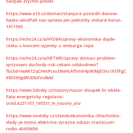
naopak-zrychlil-pokles
https://www.e15.cz/domaci/stanjura-potvrdil-danove-
fiasko-windfall-tax-vynese-jen-jednotky-miliard-korun-
1411593
https://echo24.cz/a/HYD84/zpravy-ekonomika-dojde-
cesku-s-koncem-vyjimky-z-embarga-ropa
https://echo24.cz/a/HETWD/zpravy-domaci-problem-
vyrizovani-duchody-rok-cekani-odskodneni?
fbclid=IwAR1ZqCHetPcxutNeHcAfhmII4p9GMjEOIu1XSfFgC
iHD550gdRUDbXVc6bM
https://www.lidovky.cz/nazory/nazor-sloupek-ln-sikela-
fiala-energeticky-regulacni-
urad.A231107_195531_ln_nazory_atv
https://www.novinky.cz/clanek/ekonomika-chlacholeni-
vlady-je-mimo-elektrina-vyrazne-zdrazi-statisicum-
rodin-40450656