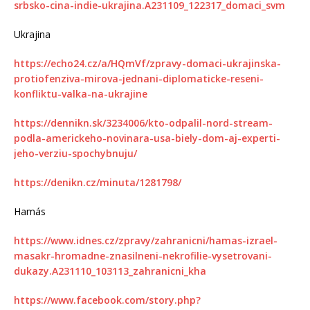
srbsko-cina-indie-ukrajina.A231109_122317_domaci_svm
Ukrajina
https://echo24.cz/a/HQmVf/zpravy-domaci-ukrajinska-
protiofenziva-mirova-jednani-diplomaticke-reseni-
konfliktu-valka-na-ukrajine
https://dennikn.sk/3234006/kto-odpalil-nord-stream-
podla-americkeho-novinara-usa-biely-dom-aj-experti-
jeho-verziu-spochybnuju/
https://denikn.cz/minuta/1281798/
Hamás
https://www.idnes.cz/zpravy/zahranicni/hamas-izrael-
masakr-hromadne-znasilneni-nekrofilie-vysetrovani-
dukazy.A231110_103113_zahranicni_kha
https://www.facebook.com/story.php?