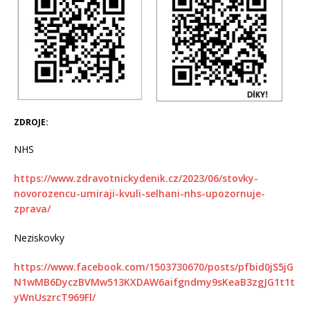
ZDROJE:
NHS
https://www.zdravotnickydenik.cz/2023/06/stovky-
novorozencu-umiraji-kvuli-selhani-nhs-upozornuje-
zprava/
Neziskovky
https://www.facebook.com/1503730670/posts/pfbid0jS5jG
N1wMB6DyczBVMw513KXDAW6aifgndmy9sKeaB3zgJG1t1t
yWnUszrcT969Fl/