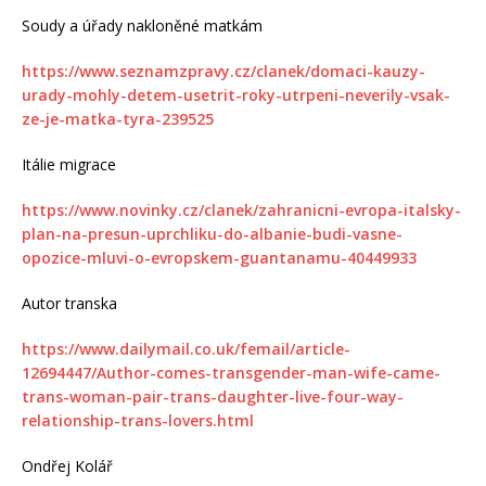
Soudy a úřady nakloněné matkám
https://www.seznamzpravy.cz/clanek/domaci-kauzy-
urady-mohly-detem-usetrit-roky-utrpeni-neverily-vsak-
ze-je-matka-tyra-239525
Itálie migrace
https://www.novinky.cz/clanek/zahranicni-evropa-italsky-
plan-na-presun-uprchliku-do-albanie-budi-vasne-
opozice-mluvi-o-evropskem-guantanamu-40449933
Autor transka
https://www.dailymail.co.uk/femail/article-
12694447/Author-comes-transgender-man-wife-came-
trans-woman-pair-trans-daughter-live-four-way-
relationship-trans-lovers.html
Ondřej Kolář