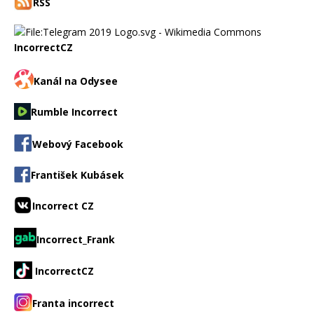
RSS
IncorrectCZ
Kanál na Odysee
Rumble Incorrect
Webový Facebook
František Kubásek
Incorrect CZ
Incorrect_Frank
IncorrectCZ
Franta incorrect