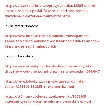
https://prazska.drbna.cz/zpravy/politika/13305-ondrej-
kolar-s-rodinou-poslal-fakace-alianci-pro-rodinu-
duvodem-je-nazor-na-manzelstvi.html
Jak se straší klimatem
https://www.obnovitelne.cz/clanek/2798/zapomnel-
zapocitat-prirodu-ekonom-dostal-nobelovku-za-model-
ktery-muze-zabit-miliardy-lidi
Ekonomika a vláda
https://www.novinky.cz/clanek/ekonomika-nabytek-i-
drogerie-v-cesku-je-porad-draz-nez-u-sousedu-40449947
https://www.lidovky.cz/byznys/cigarety-dph-dan-
tabak.A231109_110335_ln_ekonomika_hud
https://ct24.ceskatelevize.cz/ekonomika/3626495-
stavebni-vyroba-v-zari-mezirocne-vzrostla-prumysl-