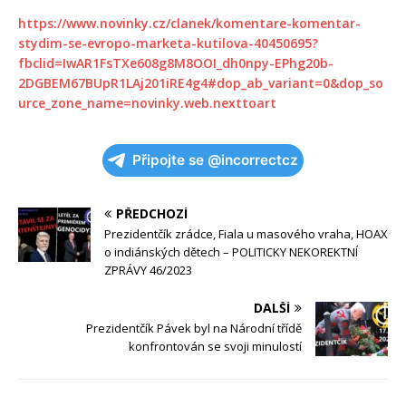
https://www.novinky.cz/clanek/komentare-komentar-
stydim-se-evropo-marketa-kutilova-40450695?
fbclid=IwAR1FsTXe608g8M8OOI_dh0npy-EPhg20b-
2DGBEM67BUpR1LAj201iRE4g4#dop_ab_variant=0&dop_so
urce_zone_name=novinky.web.nexttoart
Připojte se @incorrectcz
PŘEDCHOZÍ
Prezidentčík zrádce, Fiala u masového vraha, HOAX
o indiánských dětech – POLITICKY NEKOREKTNÍ
ZPRÁVY 46/2023
DALŠÍ
Prezidentčík Pávek byl na Národní třídě
konfrontován se svoji minulostí