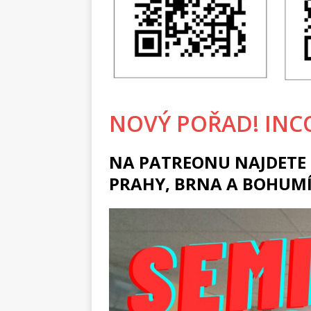
NOVÝ POŘAD! INC
NA PATREONU NAJDETE 
PRAHY, BRNA A BOHUM