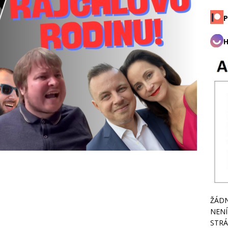
P
H
ŽÁDN
NENÍ
STRÁ