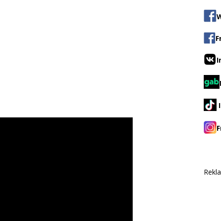
W
F
I
F
Rekl