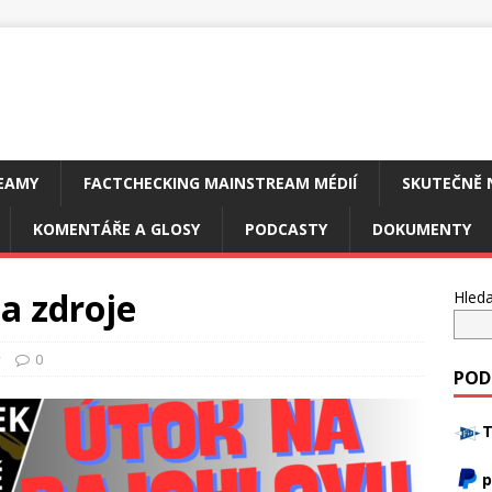
EAMY
FACTCHECKING MAINSTREAM MÉDIÍ
SKUTEČNĚ 
KOMENTÁŘE A GLOSY
PODCASTY
DOKUMENTY
a zdroje
Hleda
y
0
POD
T
p