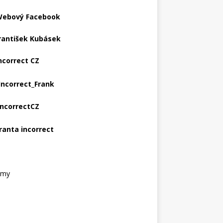
ebový Facebook
rantišek Kubásek
ncorrect CZ
Incorrect_Frank
IncorrectCZ
ranta incorrect
amy