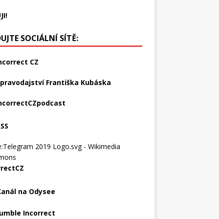
JI!
UJTE SOCIÁLNÍ SÍTĚ:
ncorrect CZ
pravodajství Františka Kubáska
ncorrectCZpodcast
RSS
rrectCZ
Kanál na Odysee
umble Incorrect