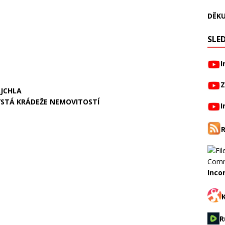
DĚKU
SLED
I
Z
AJCHLA
YSTÁ KRÁDEŽE NEMOVITOSTÍ
I
Inco
R