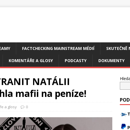
EAMY
FACTCHECKING MAINSTREAM MÉDIÍ
SKUTEČNĚ 
KOMENTÁŘE A GLOSY
PODCASTY
DOKUMENTY
TRANIT NATÁLII
Hleda
a mafii na peníze!
POD
e a glosy
0
T
p