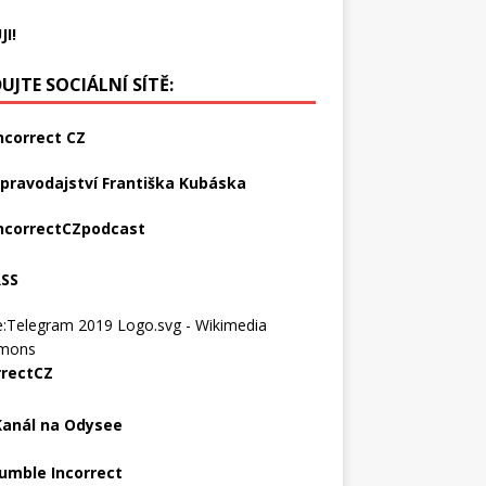
JI!
UJTE SOCIÁLNÍ SÍTĚ:
ncorrect CZ
pravodajství Františka Kubáska
ncorrectCZpodcast
RSS
rrectCZ
Kanál na Odysee
umble Incorrect