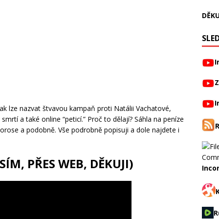
DĚKU
SLED
I
Z
I
Tak lze nazvat štvavou kampaň proti Natálii Vachatové,
smrtí a také online “peticí.” Proč to dělají? Sáhla na peníze
orose a podobně. Vše podrobně popisuji a dole najdete i
SÍM, PŘES WEB, DĚKUJI)
Inco
R