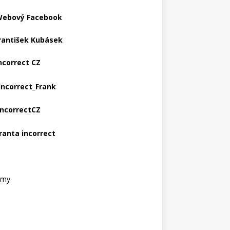
ebový Facebook
rantišek Kubásek
ncorrect CZ
Incorrect_Frank
IncorrectCZ
ranta incorrect
amy