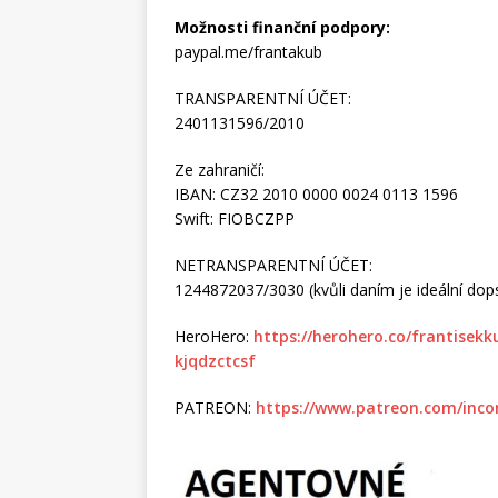
Možnosti finanční podpory:
paypal.me/frantakub
TRANSPARENTNÍ ÚČET:
2401131596/2010
Ze zahraničí:
IBAN: CZ32 2010 0000 0024 0113 1596
Swift: FIOBCZPP
NETRANSPARENTNÍ ÚČET:
1244872037/3030 (kvůli daním je ideální dopsa
HeroHero:
https://herohero.co/frantisek
kjqdzctcsf
PATREON:
https://www.patreon.com/inco