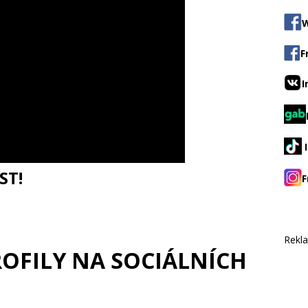
W
F
I
ST!
F
Rekl
ROFILY NA SOCIÁLNÍCH