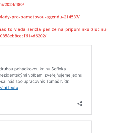
ni/2024/480/
a-vlady-pro-pametovou-agendu-214537/
nas-to-vlada-serizla-penize-na-pripominku-zlocinu-
0858eb8cecf614d6202/