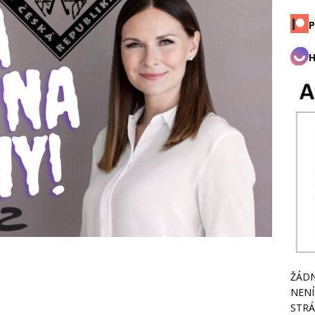
P
H
ŽÁDN
NENÍ
STRÁ