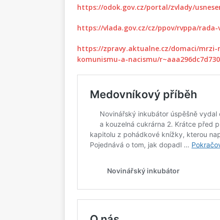
https://odok.gov.cz/portal/zvlady/usnese
https://vlada.gov.cz/cz/ppov/rvppa/rad
https://zpravy.aktualne.cz/domaci/mrzi-
komunismu-a-nacismu/r~aaa296dc7d730