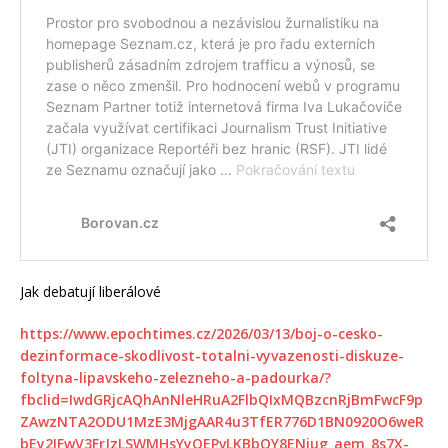
Jak debatují liberálové
https://www.epochtimes.cz/2026/03/13/boj-o-cesko-
dezinformace-skodlivost-totalni-vyvazenosti-diskuze-
foltyna-lipavskeho-zelezneho-a-padourka/?
fbclid=IwdGRjcAQhAnNleHRuA2FlbQIxMQBzcnRjBmFwcF9p
ZAwzNTA2ODU1MzE3MjgAAR4u3TfER776D1BN0920O6weR
bEy2IFwV3FrJzLSWMHsYyQEPvLKBbQY8ENjug_aem_8s7X-