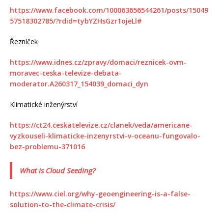
https://www.facebook.com/100063656544261/posts/15049
57518302785/?rdid=tybYZHsGzr1ojeLl#
Řezníček
https://www.idnes.cz/zpravy/domaci/reznicek-ovm-
moravec-ceska-televize-debata-
moderator.A260317_154039_domaci_dyn
Klimatické inženýrství
https://ct24.ceskatelevize.cz/clanek/veda/americane-
vyzkouseli-klimaticke-inzenyrstvi-v-oceanu-fungovalo-
bez-problemu-371016
What is Cloud Seeding?
https://www.ciel.org/why-geoengineering-is-a-false-
solution-to-the-climate-crisis/