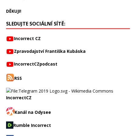
DĚKUJI!
SLEDUJTE SOCIÁLNÍ SÍTĚ:
Incorrect CZ
Zpravodajství Františka Kubáska
IncorrectCZpodcast
RSS
IncorrectCZ
Kanál na Odysee
Rumble Incorrect