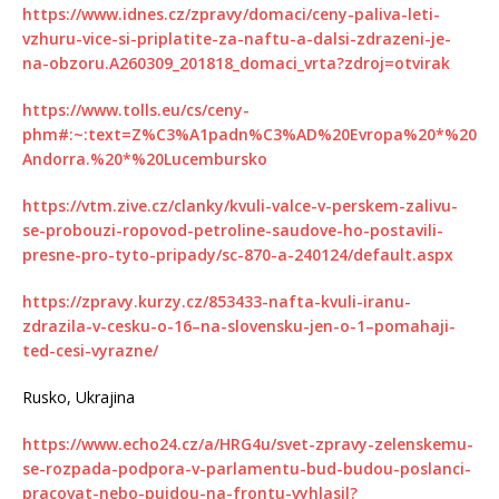
https://www.idnes.cz/zpravy/domaci/ceny-paliva-leti-
vzhuru-vice-si-priplatite-za-naftu-a-dalsi-zdrazeni-je-
na-obzoru.A260309_201818_domaci_vrta?zdroj=otvirak
https://www.tolls.eu/cs/ceny-
phm#:~:text=Z%C3%A1padn%C3%AD%20Evropa%20*%20
Andorra.%20*%20Lucembursko
https://vtm.zive.cz/clanky/kvuli-valce-v-perskem-zalivu-
se-probouzi-ropovod-petroline-saudove-ho-postavili-
presne-pro-tyto-pripady/sc-870-a-240124/default.aspx
https://zpravy.kurzy.cz/853433-nafta-kvuli-iranu-
zdrazila-v-cesku-o-16–na-slovensku-jen-o-1–pomahaji-
ted-cesi-vyrazne/
Rusko, Ukrajina
https://www.echo24.cz/a/HRG4u/svet-zpravy-zelenskemu-
se-rozpada-podpora-v-parlamentu-bud-budou-poslanci-
pracovat-nebo-pujdou-na-frontu-vyhlasil?