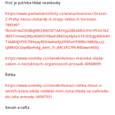
Proč je potřeba hlídat neziskovky
https://www.parlamentnilisty.cz/arena/monitor/-Drzost-
Z-Prahy-tecou-miliardy-A-stopy-vedou-k-Sorosovi-
788240?
fbclid=IwZXh0bgNhZW0CMTAAYnJpZBExMElUYm1PUm1kZ
3M3TmxwQ3NydGMGYXBwX2lkEDIyMjAzOTE3ODgyMDA4O
TIAAR4JYfYD70HqayRED6aKw5jLEP6fxvYF899crXBN5LczJ-
sJMKIQCQqeBpvhAg_aem_7c-jMCzPZ7PE4l6SwynW5Q
https://www.novinky.cz/clanek/domaci-macinka-vlada-
zakon-o-neziskovych-organizacich-prosadi-40568095
Řehka
https://www.novinky.cz/clanek/domaci-rehka-mluvi-o-
vecech-ktere-nikdy-nedelal-mini-zuna-hleda-se-nahrada-
do-cela-armady-40567351
Benzín a nafta