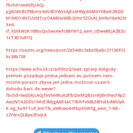
fbclid=IwdGRjcAQj-
pJjbGNrBCP6bmV4dG4DYWVtAjExAHNydGMGYXBwX2lkDD
M1MDY4NTUzMTcyOAABHuWBLQHnr5ZOuN_bH9uY6a9O5r
Xed-
if_93XkWzK10BbcQoSwxewfc6BYW12_aem_UDweBEJA2B2U
1xT3D7uRYQ
https://uazmi.org/news/post/2e54ebc3ebe5babc37136972
bc38b738
https://www.echo24.cz/a/H5szQ/svet-zpravy-belgicky-
premier-pozaduje-prima-jednani-eu-putinem-neni-
mozne-porazit-zbyva-jen-jedna-moznost-uzavrit-
dohodu-bart-de-wever?
fbclid=IwdGRjcAQjfeVleHRuA2FlbQIxMQBzcnRjBmFwcF9pZ
AwzNTA2ODU1MzE3MjgAAR4aCTlRIhfv0dkZ8lYsEkdWVlpk
K-eg_Xu9TTuX_kmTN_aWKiwo64fbpXGWSg_aem_7-Nh-
z2Y6rzQLBpe2FsqLA