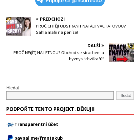
Připojte se @incorrectcz
PŘEDCHOZÍ
PROČ CHTĚJÍ ODSTRANIT NATÁLII VACHATOVOU?
Sáhla mafii na peníze!
DALŠÍ
PROČ NE(JÍT) NA LETNOU? Obchod se strachem a
byznys “chvilkařů”
Hledat
Hledat
PODPOŘTE TENTO PROJEKT. DĚKUJI!
Transparentní účet
paypal.me/frantakub