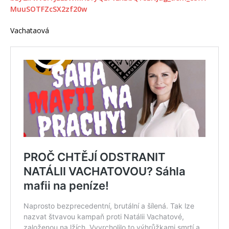
MuuSOTFZcSX2zf20w
Vachataová