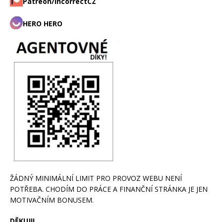
Patreon/incorrectCZ
HERO HERO
ŽÁDNÝ MINIMÁLNÍ LIMIT PRO PROVOZ WEBU NENÍ
POTŘEBA. CHODÍM DO PRÁCE A FINANČNÍ STRÁNKA JE JEN
MOTIVAČNÍM BONUSEM.
DĚKUJI!