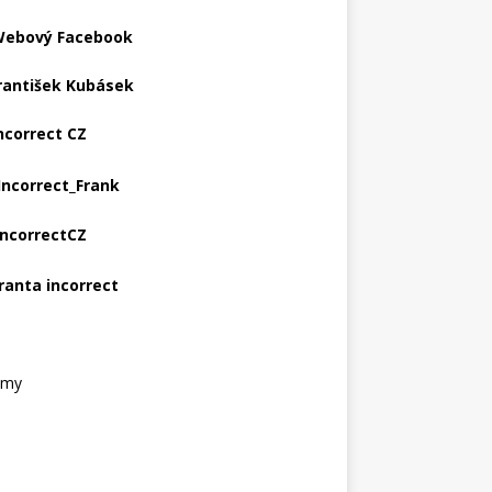
ebový Facebook
rantišek Kubásek
ncorrect CZ
Incorrect_Frank
IncorrectCZ
ranta incorrect
amy