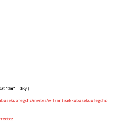
t “dar” – díky!)
kubasekuofegchc/invites/iv-frantisekkubasekuofegchc-
rrectcz