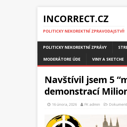
INCORRECT.CZ
POLITICKY NEKOREKTNÍ ZPRAVODAJSTVÍ!
POLITICKY NEKOREKTNÍ ZPRÁVY
STR
MODERÁTORE ÚDE
VINY A SKETCHE
Navštívil jsem 5 “
demonstrací Milio
16 února, 2026
FK admin
Dokument