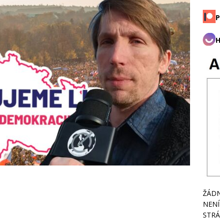
P
H
ŽÁDN
NENÍ
STRÁ