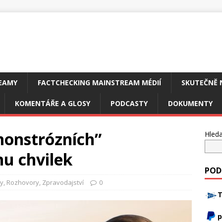
EAMY
FACTCHECKING MAINSTREAM MÉDIÍ
SKUTEČNĚ 
KOMENTÁŘE A GLOSY
PODCASTY
DOKUMENTY
monstrózních”
Hleda
nu chvilek
POD
y
,
Rozhovory
,
Zpravodajství
0
T
p