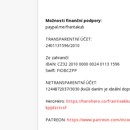
Možnosti finanční podpory:
paypal.me/frantakub
TRANSPARENTNÍ ÚČET:
2401131596/2010
Ze zahraničí:
IBAN: CZ32 2010 0000 0024 0113 1596
Swift: FIOBCZPP
NETRANSPARENTNÍ ÚČET:
1244872037/3030 (kvůli daním je ideální dopsa
HeroHero:
https://herohero.co/frantisek
kjqdzctcsf
PATREON:
https://www.patreon.com/inco