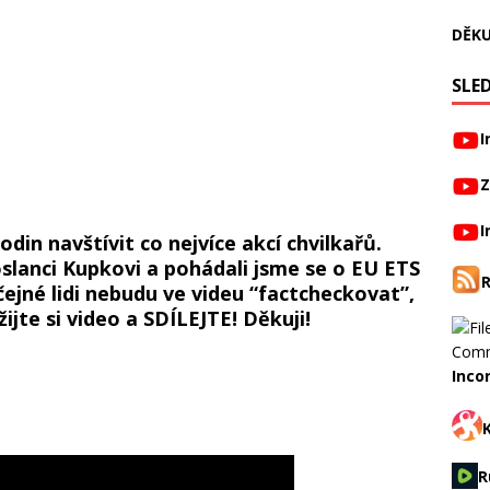
DĚKU
SLED
I
Z
I
odin navštívit co nejvíce akcí chvilkařů.
oslanci Kupkovi a pohádali jsme se o EU ETS
ejné lidi nebudu ve videu “factcheckovat”,
ijte si video a SDÍLEJTE! Děkuji!
Inco
R