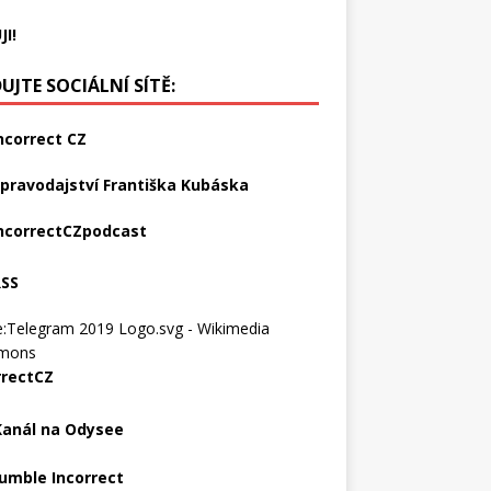
JI!
UJTE SOCIÁLNÍ SÍTĚ:
ncorrect CZ
pravodajství Františka Kubáska
ncorrectCZpodcast
RSS
rrectCZ
Kanál na Odysee
umble Incorrect