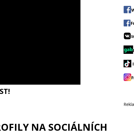
W
F
I
F
ST!
Rekl
ROFILY NA SOCIÁLNÍCH