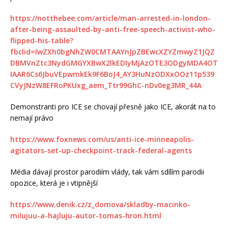
https://notthebee.com/article/man-arrested-in-london-
after-being-assaulted-by-anti-free-speech-activist-who-
flipped-his-table?
fbclid=IwZXh0bgNhZW0CMTAAYnJpZBEwcXZYZmwyZ1JQZ
DBMVnZtc3NydGMGYXBwX2lkEDIyMjAzOTE3ODgyMDA4OT
IAAR6Cs6JbuVEpwmkEk9F6BoJ4_AY3HuNzODXxOOz11p539
CVyJNzW8EFRoPKUxg_aem_Ttr99GhC-nDv0eg3MR_44A
Demonstranti pro ICE se chovají přesně jako ICE, akorát na to
nemají právo
https://www.foxnews.com/us/anti-ice-minneapolis-
agitators-set-up-checkpoint-track-federal-agents
Média dávají prostor parodiím vlády, tak vám sdílím parodii
opozice, která je i vtipnější
https://www.denik.cz/z_domova/skladby-macinko-
milujuu-a-hajluju-autor-tomas-hron.html