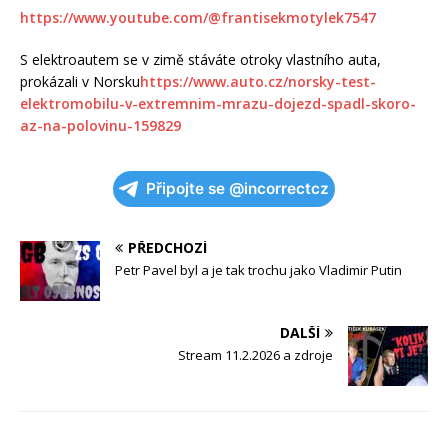
https://www.youtube.com/@frantisekmotylek7547
S elektroautem se v zimě stáváte otroky vlastního auta,
prokázali v Norsku
https://www.auto.cz/norsky-test-
elektromobilu-v-extremnim-mrazu-dojezd-spadl-skoro-
az-na-polovinu-159829
Připojte se @incorrectcz
PŘEDCHOZÍ
Petr Pavel byl a je tak trochu jako Vladimir Putin
DALŠÍ
Stream 11.2.2026 a zdroje