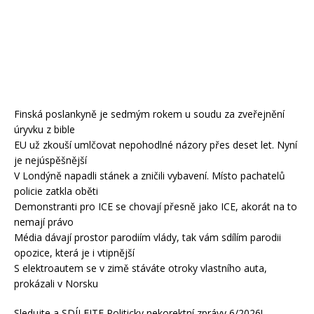
Finská poslankyně je sedmým rokem u soudu za zveřejnění
úryvku z bible
EU už zkouší umlčovat nepohodlné názory přes deset let. Nyní
je nejúspěšnější
V Londýně napadli stánek a zničili vybavení. Místo pachatelů
policie zatkla oběti
Demonstranti pro ICE se chovají přesně jako ICE, akorát na to
nemají právo
Média dávají prostor parodiím vlády, tak vám sdílím parodii
opozice, která je i vtipnější
S elektroautem se v zimě stáváte otroky vlastního auta,
prokázali v Norsku
Sledujte a SDÍLEJTE Politicky nekorektní zprávy 6/2026!