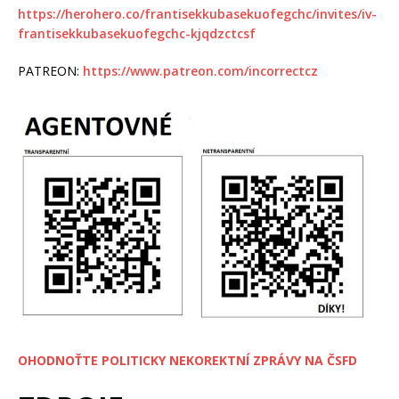
https://herohero.co/frantisekkubasekuofegchc/invites/iv-
frantisekkubasekuofegchc-kjqdzctcsf
PATREON:
https://www.patreon.com/incorrectcz
OHODNOŤTE POLITICKY NEKOREKTNÍ ZPRÁVY NA ČSFD