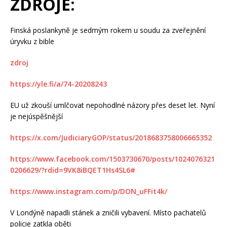
ZDROJE:
Finská poslankyně je sedmým rokem u soudu za zveřejnění
úryvku z bible
zdroj
https://yle.fi/a/74-20208243
EU už zkouší umlčovat nepohodlné názory přes deset let. Nyní
je nejúspěšnější
https://x.com/JudiciaryGOP/status/2018683758006665352
https://www.facebook.com/1503730670/posts/1024076321
0206629/?rdid=9VK8iBQET1Hs4SL6#
https://www.instagram.com/p/DON_uFFit4k/
V Londýně napadli stánek a zničili vybavení. Místo pachatelů
policie zatkla oběti