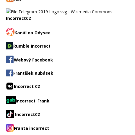
IncorrectCZ
Kanál na Odysee
Rumble Incorrect
Webový Facebook
František Kubásek
Incorrect CZ
Incorrect_Frank
IncorrectCZ
Franta incorrect