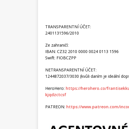
TRANSPARENTNÍ ÚČET:
2401131596/2010
Ze zahraničí:
IBAN: CZ32 2010 0000 0024 0113 1596
Swift: FIOBCZPP
NETRANSPARENTNÍ ÚČET:
1244872037/3030 (kvůli daním je ideální dopsa
HeroHero:
https://herohero.co/frantisek
kjqdzctcsf
PATREON:
https://www.patreon.com/inco