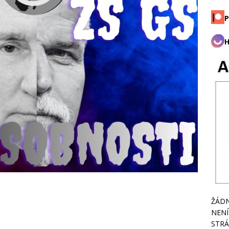
P
H
ŽÁDN
NENÍ
STRÁ