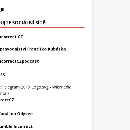
JI!
UJTE SOCIÁLNÍ SÍTĚ:
ncorrect CZ
pravodajství Františka Kubáska
ncorrectCZpodcast
RSS
rrectCZ
Kanál na Odysee
umble Incorrect