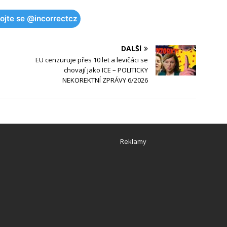
pojte se @incorrectcz
DALŠÍ
EU cenzuruje přes 10 let a levičáci se
chovají jako ICE – POLITICKY
NEKOREKTNÍ ZPRÁVY 6/2026
Reklamy