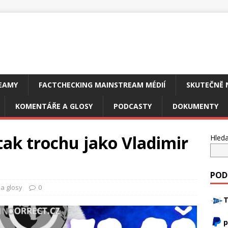
EAMY
FACTCHECKING MAINSTREAM MÉDIÍ
SKUTEČNĚ 
KOMENTÁŘE A GLOSY
PODCASTY
DOKUMENTY
 tak trochu jako Vladimir
Hleda
POD
a glosy
0
T
p