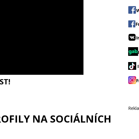
W
F
I
ST!
F
Rekl
ROFILY NA SOCIÁLNÍCH