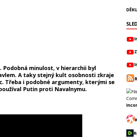
DĚKU
SLED
I
Z
I
. Podobná minulost, v hierarchii byl
vlem. A taky stejný kult osobnosti zkraje
íc. Třeba i podobné argumenty, kterými se
 používal Putin proti Navalnymu.
Inco
R