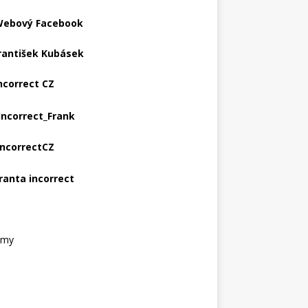
ebový Facebook
rantišek Kubásek
ncorrect CZ
Incorrect_Frank
IncorrectCZ
ranta incorrect
amy