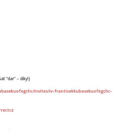
t “dar” – díky!)
kubasekuofegchc/invites/iv-frantisekkubasekuofegchc-
rrectcz