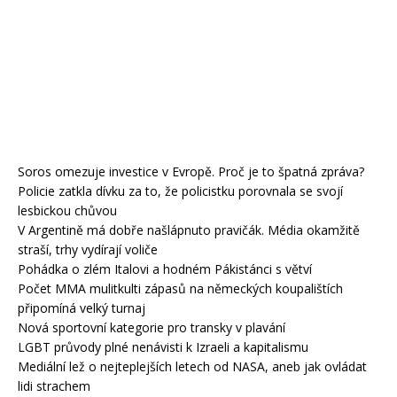
Soros omezuje investice v Evropě. Proč je to špatná zpráva?
Policie zatkla dívku za to, že policistku porovnala se svojí
lesbickou chůvou
V Argentině má dobře našlápnuto pravičák. Média okamžitě
straší, trhy vydírají voliče
Pohádka o zlém Italovi a hodném Pákistánci s větví
Počet MMA mulitkulti zápasů na německých koupalištích
připomíná velký turnaj
Nová sportovní kategorie pro transky v plavání
LGBT průvody plné nenávisti k Izraeli a kapitalismu
Mediální lež o nejteplejších letech od NASA, aneb jak ovládat
lidi strachem