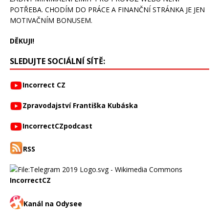
POTŘEBA. CHODÍM DO PRÁCE A FINANČNÍ STRÁNKA JE JEN
MOTIVAČNÍM BONUSEM.
DĚKUJI!
SLEDUJTE SOCIÁLNÍ SÍTĚ:
Incorrect CZ
Zpravodajství Františka Kubáska
IncorrectCZpodcast
RSS
IncorrectCZ
Kanál na Odysee