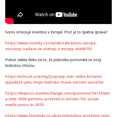
Soros omezuje investice v Evropě. Proč je to špatná zpráva?
https://www.novinky.cz/clanek/zahranicni-evropa-
sorosovy-nadace-se-stahuji-z-evropy-40440703
Policie zatkla dívku za to, že policistku porovnala se svojí
lesbickou chůvou
https://echo24.cz/a/HqjZJ/zpravy-svet-velka-britanie-
vypadate-jako-moje-lesbicka-chuva-zatceni-autistka
https://skeptics.stackexchange.com/questions/54123/wer
e-over-3000-persons-arrested-in-britain-for-social-
media-posts-in-2018
https://www.thetimes.co.uk/article/police-arresting-nine-