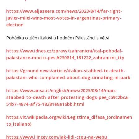
https://www.aljazeera.com/news/2023/8/14/far-right-
javier-milei-wins-most-votes-in-argentinas-primary-
election
Pohádka o zlém Italovi a hodném Pákistánci s větví
https://www.idnes.cz/zpravy/zahranicni/ital-pobodal-
pakistance-mocici-pes.A230814_181222_zahranicni_tty
https://ground.news/article/italian-stabbed-to-death-
pakistani-who-complained-about-dog-urinating-in-park
https://www.ansa.it/english/news/2023/08/14/man-
stabbed-to-death-after-protesting-dogs-pee_c59c2bca-
51b7-4874-af75-18281e9a16bb.html
https://it.wikipedia.org/wiki/Legittima_difesa_(ordinamen
to_italiano)
https://www.ilincev.com/jak-lidi-ctou-na-webu