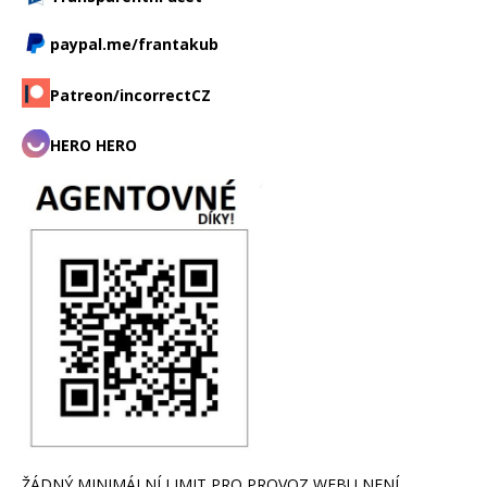
paypal.me/frantakub
Patreon/incorrectCZ
HERO HERO
ŽÁDNÝ MINIMÁLNÍ LIMIT PRO PROVOZ WEBU NENÍ