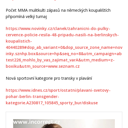
Počet MMA mulitkulti zápasů na německých koupalištích
připomíná velký turnaj
https://www.novinky.cz/clanek/zahranicni-do-pulky-
cervence-policie-resila-48-pripadu-nasili-na-berlinskych-
koupalistich-
40440289#dop_ab_variant=0&dop_source_zone_name=nov
inky.sznhp.box&source=hp&seq_no=8&utm_campaign=ab
test226_mohlo_by_vas_zajimat_varA&utm_medium=z-
boxiku&utm_source=www.seznam.cz
Nová sportovní kategorie pro transky v plavání
https://www.idnes.cz/sport/ostatni/plavani-svetovy-
pohar-berlin-transgender-
kategorie.A230817_105845_sporty_bur/diskuse