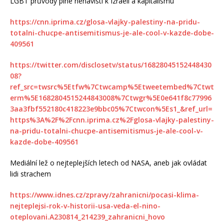
LGBT průvody plné nenávisti k Izraeli a kapitalismu
https://cnn.iprima.cz/glosa-vlajky-palestiny-na-pridu-
totalni-chucpe-antisemitismus-je-ale-cool-v-kazde-dobe-
409561
https://twitter.com/disclosetv/status/16828045152448430
08?
ref_src=twsrc%5Etfw%7Ctwcamp%5Etweetembed%7Ctwt
erm%5E1682804515244843008%7Ctwgr%5E0e641f8c77996
3aa3fbf552180c418223e9bbc05%7Ctwcon%5Es1_&ref_url=
https%3A%2F%2Fcnn.iprima.cz%2Fglosa-vlajky-palestiny-
na-pridu-totalni-chucpe-antisemitismus-je-ale-cool-v-
kazde-dobe-409561
Mediální lež o nejteplejších letech od NASA, aneb jak ovládat
lidi strachem
https://www.idnes.cz/zpravy/zahranicni/pocasi-klima-
nejteplejsi-rok-v-historii-usa-veda-el-nino-
oteplovani.A230814_214239_zahranicni_hovo