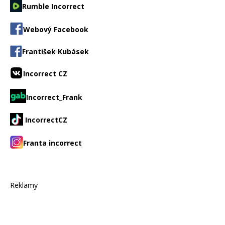
Rumble Incorrect
Webový Facebook
František Kubásek
Incorrect CZ
Incorrect_Frank
IncorrectCZ
Franta incorrect
Reklamy