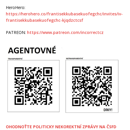
HeroHero:
https://herohero.co/frantisekkubasekuofegchc/invites/iv-
frantisekkubasekuofegchc-kjqdzctcsf
PATREON:
https://www.patreon.com/incorrectcz
OHODNOŤTE POLITICKY NEKOREKTNÍ ZPRÁVY NA ČSFD