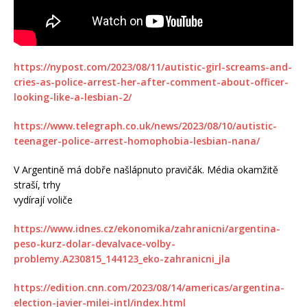
https://nypost.com/2023/08/11/autistic-girl-screams-and-
cries-as-police-arrest-her-after-comment-about-officer-
looking-like-a-lesbian-2/
https://www.telegraph.co.uk/news/2023/08/10/autistic-
teenager-police-arrest-homophobia-lesbian-nana/
V Argentině má dobře našlápnuto pravičák. Média okamžitě
straší, trhy
vydírají voliče
https://www.idnes.cz/ekonomika/zahranicni/argentina-
peso-kurz-dolar-devalvace-volby-
problemy.A230815_144123_eko-zahranicni_jla
https://edition.cnn.com/2023/08/14/americas/argentina-
election-javier-milei-intl/index.html