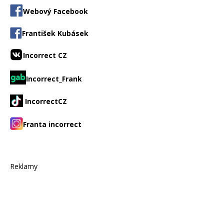
Webový Facebook
František Kubásek
Incorrect CZ
Incorrect_Frank
IncorrectCZ
Franta incorrect
Reklamy