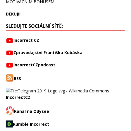
MOTIVAČNÍM BONUSEM.
DĚKUJI!
SLEDUJTE SOCIÁLNÍ SÍTĚ:
Incorrect CZ
Zpravodajství Františka Kubáska
IncorrectCZpodcast
RSS
IncorrectCZ
Kanál na Odysee
Rumble Incorrect