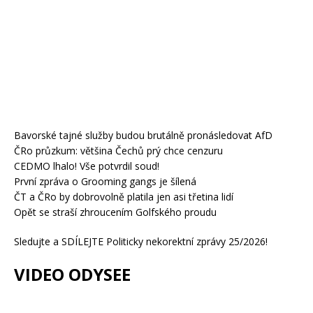
Bavorské tajné služby budou brutálně pronásledovat AfD
ČRo průzkum: většina Čechů prý chce cenzuru
CEDMO lhalo! Vše potvrdil soud!
První zpráva o Grooming gangs je šílená
ČT a ČRo by dobrovolně platila jen asi třetina lidí
Opět se straší zhroucením Golfského proudu
Sledujte a SDÍLEJTE Politicky nekorektní zprávy 25/2026!
VIDEO ODYSEE