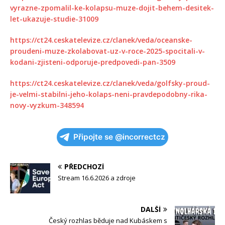
vyrazne-zpomalil-ke-kolapsu-muze-dojit-behem-desitek-
let-ukazuje-studie-31009
https://ct24.ceskatelevize.cz/clanek/veda/oceanske-
proudeni-muze-zkolabovat-uz-v-roce-2025-spocitali-v-
kodani-zjisteni-odporuje-predpovedi-pan-3509
https://ct24.ceskatelevize.cz/clanek/veda/golfsky-proud-
je-velmi-stabilni-jeho-kolaps-neni-pravdepodobny-rika-
novy-vyzkum-348594
Připojte se @incorrectcz
PŘEDCHOZÍ
Stream 16.6.2026 a zdroje
DALŠÍ
Český rozhlas běduje nad Kubáskem s