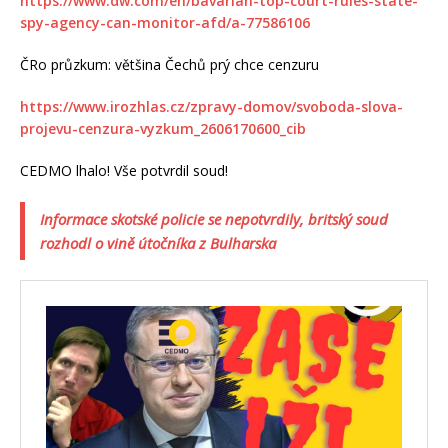
https://www.dw.com/en/bavarian-top-court-rules-state-
spy-agency-can-monitor-afd/a-77586106
ČRo průzkum: většina Čechů prý chce cenzuru
https://www.irozhlas.cz/zpravy-domov/svoboda-slova-
projevu-cenzura-vyzkum_2606170600_cib
CEDMO lhalo! Vše potvrdil soud!
Informace skotské policie se nepotvrdily, britský soud
rozhodl o vině útočníka z Bulharska