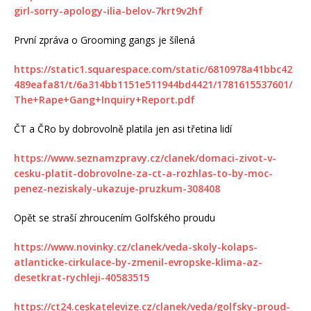
girl-sorry-apology-ilia-belov-7krt9v2hf
První zpráva o Grooming gangs je šílená
https://static1.squarespace.com/static/6810978a41bbc42
489eafa81/t/6a314bb1151e511944bd4421/1781615537601/
The+Rape+Gang+Inquiry+Report.pdf
ČT a ČRo by dobrovolně platila jen asi třetina lidí
https://www.seznamzpravy.cz/clanek/domaci-zivot-v-
cesku-platit-dobrovolne-za-ct-a-rozhlas-to-by-moc-
penez-neziskaly-ukazuje-pruzkum-308408
Opět se straší zhroucením Golfského proudu
https://www.novinky.cz/clanek/veda-skoly-kolaps-
atlanticke-cirkulace-by-zmenil-evropske-klima-az-
desetkrat-rychleji-40583515
https://ct24.ceskatelevize.cz/clanek/veda/golfsky-proud-