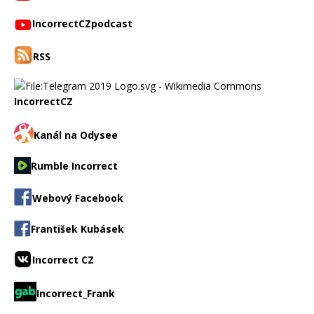
IncorrectCZpodcast
RSS
IncorrectCZ
Kanál na Odysee
Rumble Incorrect
Webový Facebook
František Kubásek
Incorrect CZ
Incorrect_Frank