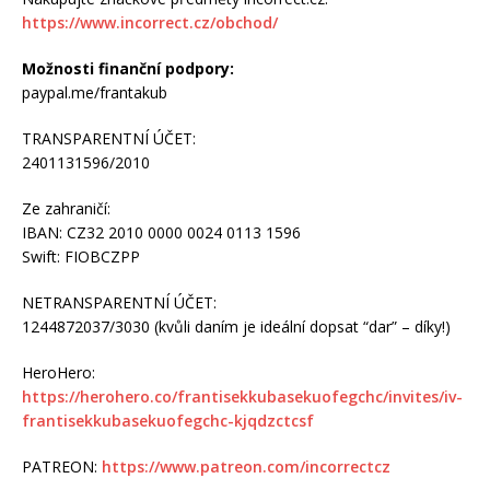
https://www.incorrect.cz/obchod/
Možnosti finanční podpory:
paypal.me/frantakub
TRANSPARENTNÍ ÚČET:
2401131596/2010
Ze zahraničí:
IBAN: CZ32 2010 0000 0024 0113 1596
Swift: FIOBCZPP
NETRANSPARENTNÍ ÚČET:
1244872037/3030 (kvůli daním je ideální dopsat “dar” – díky!)
HeroHero:
https://herohero.co/frantisekkubasekuofegchc/invites/iv-
frantisekkubasekuofegchc-kjqdzctcsf
PATREON:
https://www.patreon.com/incorrectcz