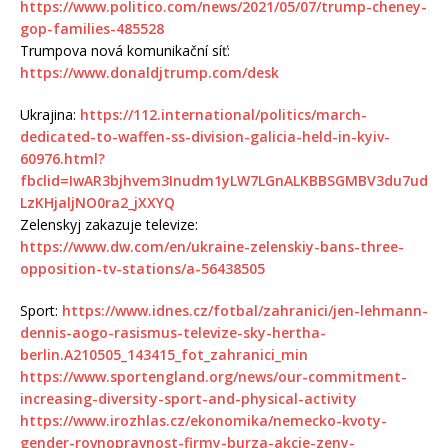
https://www.politico.com/news/2021/05/07/trump-cheney-
gop-families-485528
Trumpova nová komunikační síť:
https://www.donaldjtrump.com/desk
Ukrajina:
https://112.international/politics/march-
dedicated-to-waffen-ss-division-galicia-held-in-kyiv-
60976.html?
fbclid=IwAR3bjhvem3Inudm1yLW7LGnALKBBSGMBV3du7ud
LzKHjaljNO0ra2_jXXYQ
Zelenskyj zakazuje televize:
https://www.dw.com/en/ukraine-zelenskiy-bans-three-
opposition-tv-stations/a-56438505
Sport:
https://www.idnes.cz/fotbal/zahranici/jen-lehmann-
dennis-aogo-rasismus-televize-sky-hertha-
berlin.A210505_143415_fot_zahranici_min
https://www.sportengland.org/news/our-commitment-
increasing-diversity-sport-and-physical-activity
https://www.irozhlas.cz/ekonomika/nemecko-kvoty-
gender-rovnopravnost-firmy-burza-akcie-zeny-