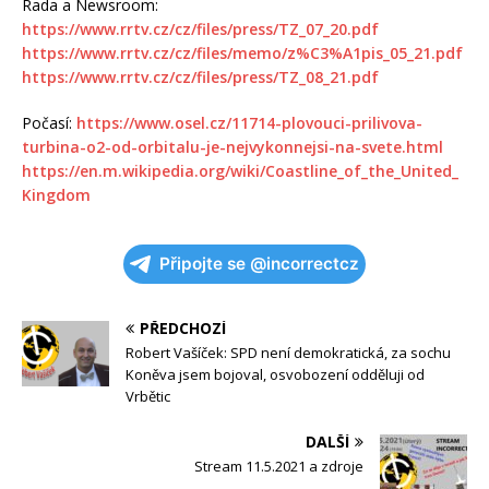
Rada a Newsroom:
https://www.rrtv.cz/cz/files/press/TZ_07_20.pdf
https://www.rrtv.cz/cz/files/memo/z%C3%A1pis_05_21.pdf
https://www.rrtv.cz/cz/files/press/TZ_08_21.pdf
Počasí:
https://www.osel.cz/11714-plovouci-prilivova-
turbina-o2-od-orbitalu-je-nejvykonnejsi-na-svete.html
https://en.m.wikipedia.org/wiki/Coastline_of_the_United_
Kingdom
Připojte se @incorrectcz
PŘEDCHOZÍ
Robert Vašíček: SPD není demokratická, za sochu
Koněva jsem bojoval, osvobození odděluji od
Vrbětic
DALŠÍ
Stream 11.5.2021 a zdroje