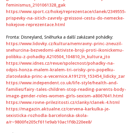
feminismus_2101061328_gak
https://www.sport.cz/hokej/reprezentace/clanek/2349555-
prispevky-na-sitich-zavrely-greissovi-cestu-do-nemecke-
hokejove-reprezentace.html
Fronta: Disneyland, Sněhurka a další zakázané pohádky:
https://www.lidovky.cz/kultura/nemravny-princ-zneuzil-
snehurcina-bezvedomi-aktiviste-broji-proti-ikonickemu-
polibku-z-pohadky.A210504_104810_ln_kultura_jto
https://www.idnes.cz/revue/spolecnost/pohadky-na-
odpis-honza-malem-kralem-tri-orisky-pro-popelku-
zlatovlaska-princ-a-vecernice.A191219_153454_lidicky_zar
https://www.independent.co.uk/life-style/health-and-
families/fairy-tales-children-stop-reading-parents-body-
image-gender-roles-women-girls-sexism-a8067641.html
https://www.rovne-prilezitosti.cz/clanky/clanek-4.html
https://magazin.aktualne.cz/cervena-karkulka-je-
sexisticka-rozhodla-barcelonska-skola-
a/r~9800fe205cf611e9ab10ac1f6b220ee8/