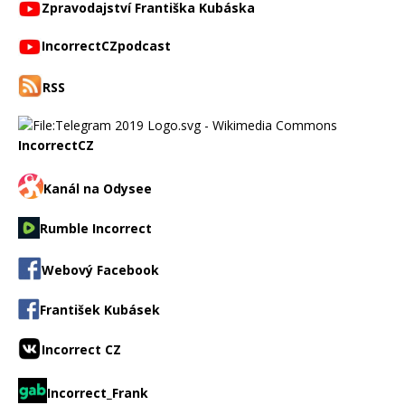
Zpravodajství Františka Kubáska
IncorrectCZpodcast
RSS
IncorrectCZ
Kanál na Odysee
Rumble Incorrect
Webový Facebook
František Kubásek
Incorrect CZ
Incorrect_Frank