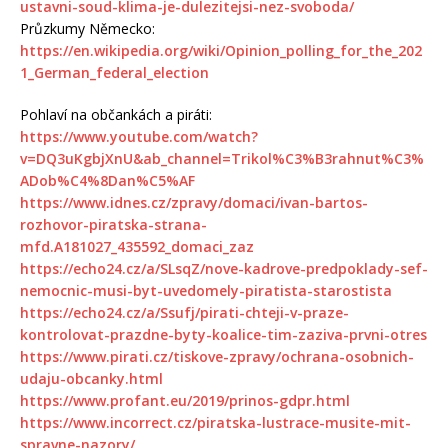
ustavni-soud-klima-je-dulezitejsi-nez-svoboda/
Průzkumy Německo:
https://en.wikipedia.org/wiki/Opinion_polling_for_the_202
1_German_federal_election
Pohlaví na občankách a piráti:
https://www.youtube.com/watch?
v=DQ3uKgbjXnU&ab_channel=Trikol%C3%B3rahnut%C3%
ADob%C4%8Dan%C5%AF
https://www.idnes.cz/zpravy/domaci/ivan-bartos-
rozhovor-piratska-strana-
mfd.A181027_435592_domaci_zaz
https://echo24.cz/a/SLsqZ/nove-kadrove-predpoklady-sef-
nemocnic-musi-byt-uvedomely-piratista-starostista
https://echo24.cz/a/Ssufj/pirati-chteji-v-praze-
kontrolovat-prazdne-byty-koalice-tim-zaziva-prvni-otres
https://www.pirati.cz/tiskove-zpravy/ochrana-osobnich-
udaju-obcanky.html
https://www.profant.eu/2019/prinos-gdpr.html
https://www.incorrect.cz/piratska-lustrace-musite-mit-
spravne-nazory/