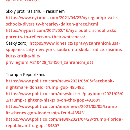
Školy proti rasismu – rasismem:
https://www.nytimes.com/2021/04/23/nyregion/private-
schools-diversity-brearley-dalton-grace.html
https://nypost.com/2021/02/16/nyc-public-school-asks-
parents-to-reflect-on-their-whiteness/
Český zdroj:
https://www.idnes.cz/zpravy/zahranicni/usa-
spojene-staty-new-york-soukroma-skola-rodice-rasimus-
kurz-kritika-bile-
privilegium.A210428_134504_zahranicni_dtt
Trump a Republikáni:
https://www.politico.com/news/2021/05/05/facebook-
nightmare-donald-trump-gop-485482
https://www.politico.com/newsletters/playbook/2021/05/0
2/trump-tightens-his-grip-on-the-gop-492681
https://www.politico.com/amp/news/2021/05/05/trump-
liz-cheney-gop-leadership-feud-485431
https://www.politico.com/news/2021/04/28/trump-florida-
republican-fix-gop-484807