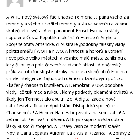
31 BŘEZNA, 2024 (9:33 PM)
A WHO nový světový řád Chaose Tejmonajta pána všeho zla
temnoty a všeho stvořitel temnoty a zla ve vesmíru a kosmu
skutečného světa. A eu parlament Brusel Evropa či vlády
napojené Česká Republika falešná či Francie či Anglie a
Spojené Státy Americké. či Austrálie ,podobný falešný vlády
politici směřují WOH a NWO. A krutosti a hororů a utrpení
nové peklo velko městech a vesnice malé města zaniknou a
lesy či louky a pole červené zakázané oblasti. A občanský
průkazu totožnosti jste otroky chaose a sluhů obrů Elonin a
umělé inteligence Bajtič duch démon v kvantovým počítači.
Zkažený chaosem krutákem. A Demokrati v USA podobné
vlády. lež tisk media rukou . klamy podvody oklamání civilistů! A
školy jen Temnota zlo apultní zlo. A digitalizace a nové
nábožeství. a finance Apuldistán. Distuptická společnost
Chaose hrůz ! A Hunder Hames boj život a na smrt zabití! A
sežrání ublížení vaším dětem. A Brigs skupina světla dobra
lásky Rusko či zpojenci. A Drzavy vesnice moderní stavět
Novija Gana Sepatas Auroran La divus a Razanka . A Zpravy z