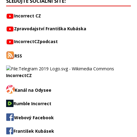
SLEDUJTE SOCIÁLNÍ SÍTĚ:
Incorrect CZ
Zpravodajství Františka Kubáska
IncorrectCZpodcast
RSS
IncorrectCZ
Kanál na Odysee
Rumble Incorrect
Webový Facebook
František Kubásek