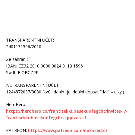
TRANSPARENTNÍ ÚČET:
2401131596/2010
Ze zahraničí:
IBAN: CZ32 2010 0000 0024 0113 1596
Swift: FIOBCZPP
NETRANSPARENTNÍ ÚČET:
1244872037/3030 (kvůli daním je ideální dopsat “dar” – díky!)
HeroHero:
https://herohero.co/frantisekkubasekuofegchc/invites/iv-
frantisekkubasekuofegchc-kjqdzctcsf
PATREON:
https://www.patreon.com/incorrectcz