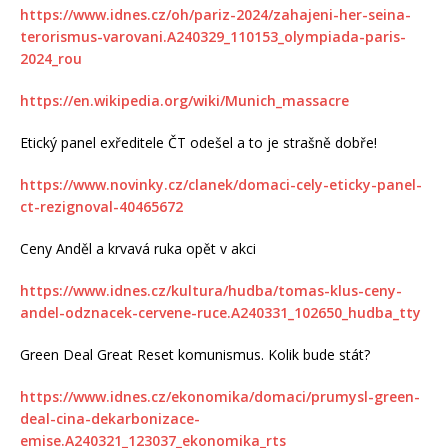
https://www.idnes.cz/oh/pariz-2024/zahajeni-her-seina-
terorismus-varovani.A240329_110153_olympiada-paris-
2024_rou
https://en.wikipedia.org/wiki/Munich_massacre
Etický panel exředitele ČT odešel a to je strašně dobře!
https://www.novinky.cz/clanek/domaci-cely-eticky-panel-
ct-rezignoval-40465672
Ceny Anděl a krvavá ruka opět v akci
https://www.idnes.cz/kultura/hudba/tomas-klus-ceny-
andel-odznacek-cervene-ruce.A240331_102650_hudba_tty
Green Deal Great Reset komunismus. Kolik bude stát?
https://www.idnes.cz/ekonomika/domaci/prumysl-green-
deal-cina-dekarbonizace-
emise.A240321_123037_ekonomika_rts