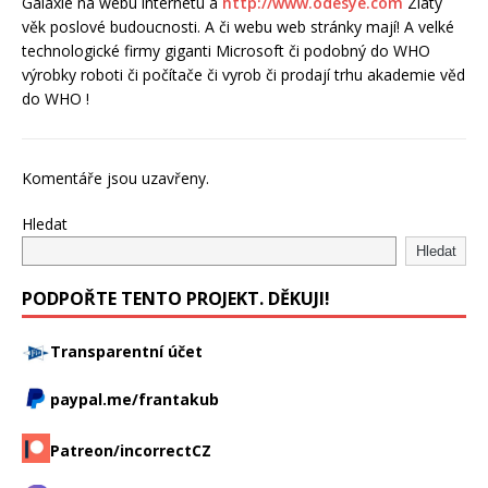
Galaxie na webu internetu a
http://www.odesye.com
Zlatý
věk poslové budoucnosti. A či webu web stránky mají! A velké
technologické firmy giganti Microsoft či podobný do WHO
výrobky roboti či počítače či vyrob či prodají trhu akademie věd
do WHO !
Komentáře jsou uzavřeny.
Hledat
Hledat
PODPOŘTE TENTO PROJEKT. DĚKUJI!
Transparentní účet
paypal.me/frantakub
Patreon/incorrectCZ