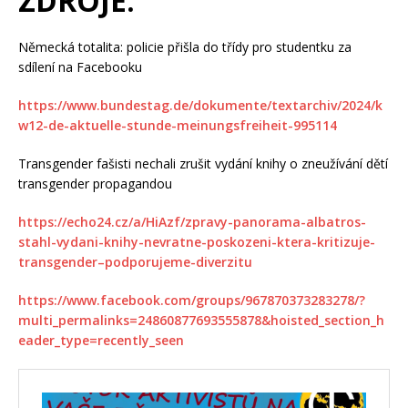
ZDROJE:
Německá totalita: policie přišla do třídy pro studentku za
sdílení na Facebooku
https://www.bundestag.de/dokumente/textarchiv/2024/k
w12-de-aktuelle-stunde-meinungsfreiheit-995114
Transgender fašisti nechali zrušit vydání knihy o zneužívání dětí
transgender propagandou
https://echo24.cz/a/HiAzf/zpravy-panorama-albatros-
stahl-vydani-knihy-nevratne-poskozeni-ktera-kritizuje-
transgender–podporujeme-diverzitu
https://www.facebook.com/groups/967870373283278/?
multi_permalinks=24860877693555878&hoisted_section_h
eader_type=recently_seen