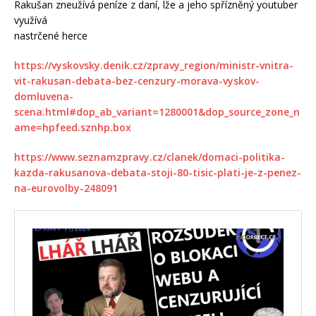
Rakušan zneužívá peníze z daní, lže a jeho spřízněný youtuber
využívá
nastrčené herce
https://vyskovsky.denik.cz/zpravy_region/ministr-vnitra-
vit-rakusan-debata-bez-cenzury-morava-vyskov-
domluvena-
scena.html#dop_ab_variant=1280001&dop_source_zone_n
ame=hpfeed.sznhp.box
https://www.seznamzpravy.cz/clanek/domaci-politika-
kazda-rakusanova-debata-stoji-80-tisic-plati-je-z-penez-
na-eurovolby-248091