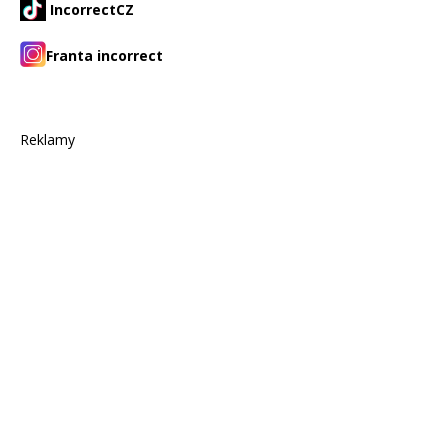
IncorrectCZ
Franta incorrect
Reklamy