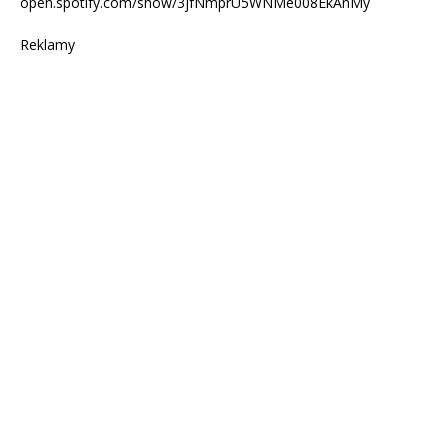
open.spotify.com/show/3jfNmprU5WNMe008EkAnMy
Reklamy