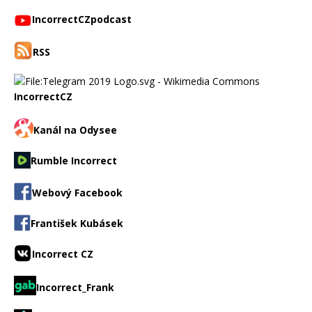
IncorrectCZpodcast
RSS
IncorrectCZ
Kanál na Odysee
Rumble Incorrect
Webový Facebook
František Kubásek
Incorrect CZ
Incorrect_Frank