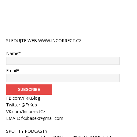
SLEDUJTE WEB WWW.INCORRECT.CZ!
Name*
Email*
FB.com/FRKBlog
Twitter @FrKub
VK.com/IncorrectCz
EMAIL:
fkubasek@gmail.com
SPOTIFY PODCASTY