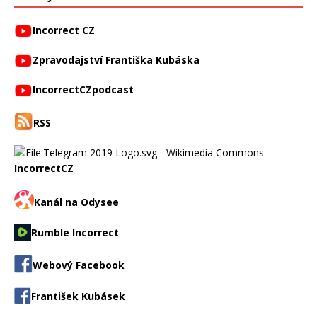
Incorrect CZ
Zpravodajství Františka Kubáska
IncorrectCZpodcast
RSS
IncorrectCZ
Kanál na Odysee
Rumble Incorrect
Webový Facebook
František Kubásek