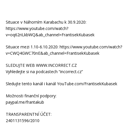
Situace v Náhorním Karabachu k 30.9.2020:
https://www.youtube.com/watch?
v=oq62riLkbWQ&ab_channel=FrantisekKubasek
Situace mezi 1.10-6.10.2020: https://www.youtube.com/watch?
v=CWQ4GWC70nE&ab_channel=FrantisekKubasek
SLEDUJTE WEB WWW.INCORRECT.CZ
Vyhledejte si na podcastech “incorrect.cz”
Sledujte tento kanál i kanál YouTube.com/FrantisekKubasek
Možnosti finanční podpory:
paypal.me/frantakub
TRANSPARENTNÍ ÚČET:
2401131596/2010