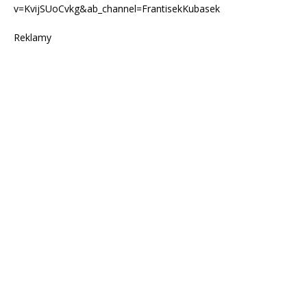
v=KvijSUoCvkg&ab_channel=FrantisekKubasek
Reklamy