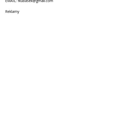
EMAIL:
fkubasek@gmail.com
Reklamy