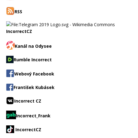
RSS
IncorrectCZ
Kanál na Odysee
Rumble Incorrect
Webový Facebook
František Kubásek
Incorrect CZ
Incorrect_Frank
IncorrectCZ