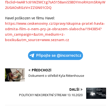
fbclid=IwAR1c61WZMCtg7sA5158aniS5BDYmoRHzmSRAyW
2UGAOsRGzVrrZZGN01CDQ
Havel poškozen ve filmu Havel:
https://www.ceskenoviny.cz/zpravy/skupina-pratel-havla-
odmita-film-o-nem-pry-je-obrazem-slabocha/1943854?
utm_campaign=&utm_medium=z-
boxiku&utm_source=www.seznam.cz
Připojte se @incorrectcz
PŘEDCHOZÍ
Dokument o střelbě Kyla Rittenhouse
DALŠÍ
POLITICKY NEKOREKTNÍ STREAM 13.10.2020