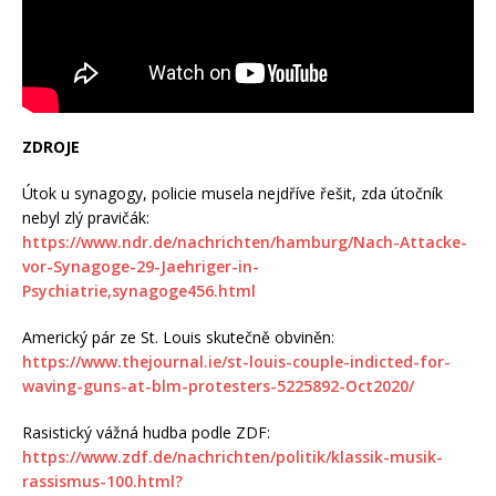
ZDROJE
Útok u synagogy, policie musela nejdříve řešit, zda útočník
nebyl zlý pravičák:
https://www.ndr.de/nachrichten/hamburg/Nach-Attacke-
vor-Synagoge-29-Jaehriger-in-
Psychiatrie,synagoge456.html
Americký pár ze St. Louis skutečně obviněn:
https://www.thejournal.ie/st-louis-couple-indicted-for-
waving-guns-at-blm-protesters-5225892-Oct2020/
Rasistický vážná hudba podle ZDF:
https://www.zdf.de/nachrichten/politik/klassik-musik-
rassismus-100.html?