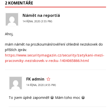
2 KOMENTÁŘE
Námět na reportíá
14 ŘÍJNA, 2020 (3:55 PM)
Ahoj,
mám námět na prozkoumání/ověření ohledně neziskovek do
příštích zpráv.
https://www.securitymagazin.cz/security/zatykani-mezi-
pracovniky-neziskovek-v-recku-1404065866.html
FK admin
14 ŘÍJNA, 2020 (4:55 PM)
To jsem úplně zapomněl! 😀 Mám toho moc 😀