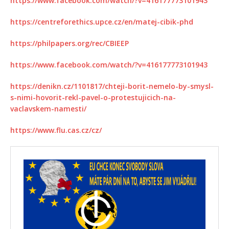
https://www.facebook.com/watch/?v=416177773101943
https://centreforethics.upce.cz/en/matej-cibik-phd
https://philpapers.org/rec/CBIEEP
https://www.facebook.com/watch/?v=416177773101943
https://denikn.cz/1101817/chteji-borit-nemelo-by-smysl-
s-nimi-hovorit-rekl-pavel-o-protestujicich-na-
vaclavskem-namesti/
https://www.flu.cas.cz/cz/