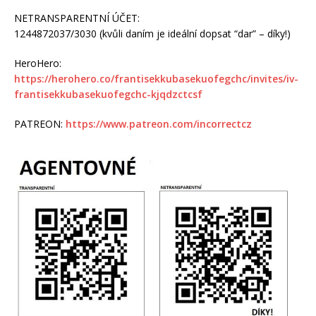
NETRANSPARENTNÍ ÚČET:
1244872037/3030 (kvůli daním je ideální dopsat “dar” – díky!)
HeroHero:
https://herohero.co/frantisekkubasekuofegchc/invites/iv-
frantisekkubasekuofegchc-kjqdzctcsf
PATREON:
https://www.patreon.com/incorrectcz