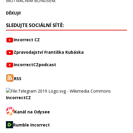
MOTIVAČNÍM BONUSEM.
DĚKUJI!
SLEDUJTE SOCIÁLNÍ SÍTĚ:
Incorrect CZ
Zpravodajství Františka Kubáska
IncorrectCZpodcast
RSS
IncorrectCZ
Kanál na Odysee
Rumble Incorrect