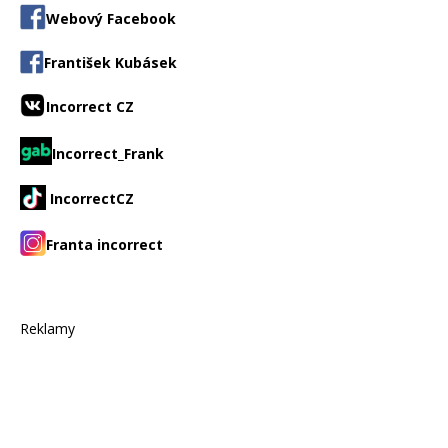
Webový Facebook
František Kubásek
Incorrect CZ
Incorrect_Frank
IncorrectCZ
Franta incorrect
Reklamy