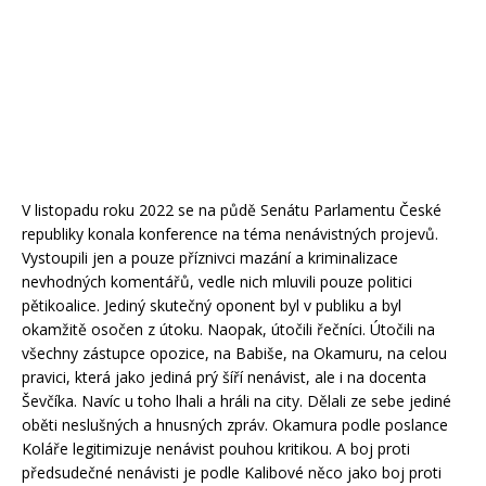
V listopadu roku 2022 se na půdě Senátu Parlamentu České
republiky konala konference na téma nenávistných projevů.
Vystoupili jen a pouze příznivci mazání a kriminalizace
nevhodných komentářů, vedle nich mluvili pouze politici
pětikoalice. Jediný skutečný oponent byl v publiku a byl
okamžitě osočen z útoku. Naopak, útočili řečníci. Útočili na
všechny zástupce opozice, na Babiše, na Okamuru, na celou
pravici, která jako jediná prý šíří nenávist, ale i na docenta
Ševčíka. Navíc u toho lhali a hráli na city. Dělali ze sebe jediné
oběti neslušných a hnusných zpráv. Okamura podle poslance
Koláře legitimizuje nenávist pouhou kritikou. A boj proti
předsudečné nenávisti je podle Kalibové něco jako boj proti