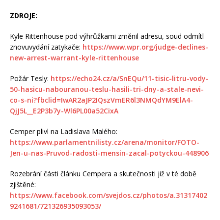
ZDROJE:
Kyle Rittenhouse pod výhrůžkami změnil adresu, soud odmítl
znovuvydání zatykače:
https://www.wpr.org/judge-declines-
new-arrest-warrant-kyle-rittenhouse
Požár Tesly:
https://echo24.cz/a/SnEQu/11-tisic-litru-vody-
50-hasicu-nabouranou-teslu-hasili-tri-dny-a-stale-nevi-
co-s-ni?fbclid=IwAR2aJP2IQszVmER6l3NMQdYM9ElA4-
QjJ5L__E2P3b7y-Wl6PL00a52CixA
Cemper plivl na Ladislava Malého:
https://www.parlamentnilisty.cz/arena/monitor/FOTO-
Jen-u-nas-Pruvod-radosti-mensin-zacal-potyckou-448906
Rozebrání části článku Cempera a skutečnosti již v té době
zjištěné:
https://www.facebook.com/svejdos.cz/photos/a.31317402
9241681/721326935093053/