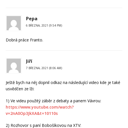
Pepa
6 BŘEZNA, 2021 (9:54 PM)
Dobrá práce Franto.
Jiří
7 BŘEZNA, 2021 (8:06 AM)
Ještě bych na něj dopnil odkaz na následující video kde je také
usvědčen ze lži:
1) Ve videu použitý záběr z debaty a panem Vávrou:
https://www.youtube.com/watch?
v=2nA0Op3JkXA&t=10110s
2) Rozhovor s paní Bobošíkovou na XTV: