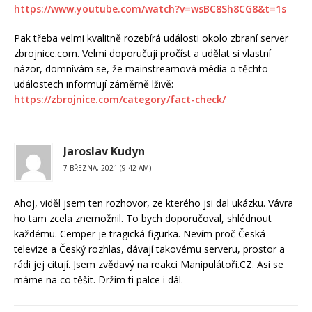
https://www.youtube.com/watch?v=wsBC8Sh8CG8&t=1s
Pak třeba velmi kvalitně rozebírá události okolo zbraní server
zbrojnice.com. Velmi doporučuji pročíst a udělat si vlastní
názor, domnívám se, že mainstreamová média o těchto
událostech informují záměrně lživě:
https://zbrojnice.com/category/fact-check/
Jaroslav Kudyn
7 BŘEZNA, 2021 (9:42 AM)
Ahoj, viděl jsem ten rozhovor, ze kterého jsi dal ukázku. Vávra
ho tam zcela znemožnil. To bych doporučoval, shlédnout
každému. Cemper je tragická figurka. Nevím proč Česká
televize a Český rozhlas, dávají takovému serveru, prostor a
rádi jej citují. Jsem zvědavý na reakci Manipulátoři.CZ. Asi se
máme na co těšit. Držím ti palce i dál.