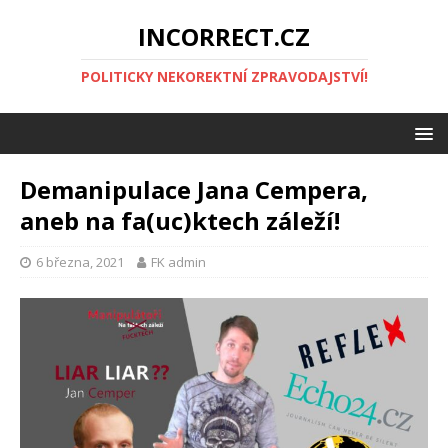
INCORRECT.CZ
POLITICKY NEKOREKTNÍ ZPRAVODAJSTVÍ!
Demanipulace Jana Cempera,
aneb na fa(uc)ktech záleží!
6 března, 2021
FK admin