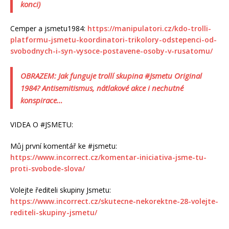
konci)
Cemper a jsmetu1984:
https://manipulatori.cz/kdo-trolli-
platformu-jsmetu-koordinatori-trikolory-odstepenci-od-
svobodnych-i-syn-vysoce-postavene-osoby-v-rusatomu/
OBRAZEM: Jak funguje trollí skupina #Jsmetu Original
1984? Antisemitismus, nátlakové akce i nechutné
konspirace…
VIDEA O #JSMETU:
Můj první komentář ke #jsmetu:
https://www.incorrect.cz/komentar-iniciativa-jsme-tu-
proti-svobode-slova/
Volejte řediteli skupiny Jsmetu:
https://www.incorrect.cz/skutecne-nekorektne-28-volejte-
rediteli-skupiny-jsmetu/