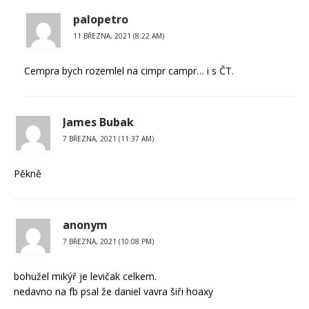
palopetro
11 BŘEZNA, 2021 (8:22 AM)
Cempra bych rozemlel na cimpr campr… i s ČT.
James Bubak
7 BŘEZNA, 2021 (11:37 AM)
Pěkně
anonym
7 BŘEZNA, 2021 (10:08 PM)
bohužel mikýř je levičak celkem.
nedavno na fb psal že daniel vavra šiři hoaxy