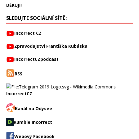
DĚKUJI!
SLEDUJTE SOCIÁLNÍ SÍTĚ:
Incorrect CZ
Zpravodajství Františka Kubáska
IncorrectCZpodcast
RSS
IncorrectCZ
Kanál na Odysee
Rumble Incorrect
Webový Facebook