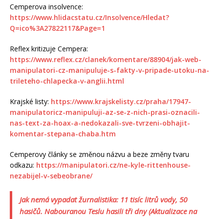
Cemperova insolvence:
https://www.hlidacstatu.cz/Insolvence/Hledat?
Q=ico%3A27822117&Page=1
Reflex kritizuje Cempera:
https://www.reflex.cz/clanek/komentare/88904/jak-web-
manipulatori-cz-manipuluje-s-fakty-v-pripade-utoku-na-
trileteho-chlapecka-v-anglii.html
Krajské listy:
https://www.krajskelisty.cz/praha/17947-
manipulatoricz-manipuluji-az-se-z-nich-prasi-oznacili-
nas-text-za-hoax-a-nedokazali-sve-tvrzeni-obhajit-
komentar-stepana-chaba.htm
Cemperovy články se změnou názvu a beze změny tvaru
odkazu:
https://manipulatori.cz/ne-kyle-rittenhouse-
nezabijel-v-sebeobrane/
Jak nemá vypadat žurnalistika: 11 tisíc litrů vody, 50
hasičů. Nabouranou Teslu hasili tři dny (Aktualizace na