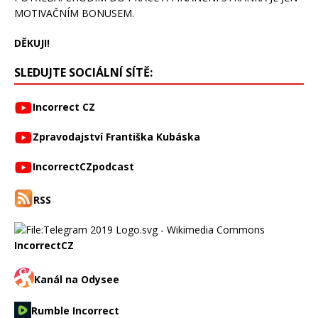
MOTIVAČNÍM BONUSEM.
DĚKUJI!
SLEDUJTE SOCIÁLNÍ SÍTĚ:
Incorrect CZ
Zpravodajství Františka Kubáska
IncorrectCZpodcast
RSS
IncorrectCZ
Kanál na Odysee
Rumble Incorrect