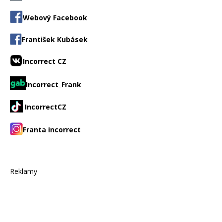
Webový Facebook
František Kubásek
Incorrect CZ
Incorrect_Frank
IncorrectCZ
Franta incorrect
Reklamy