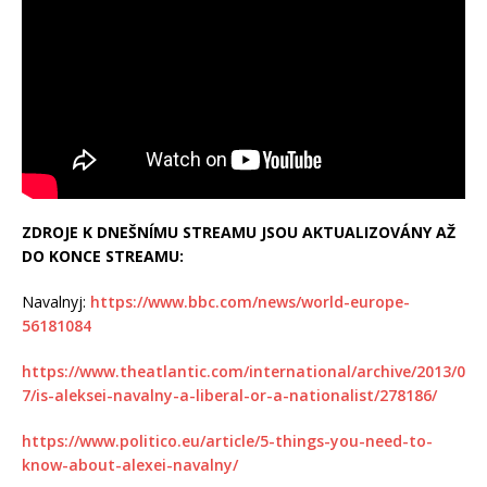
ZDROJE K DNEŠNÍMU STREAMU JSOU AKTUALIZOVÁNY AŽ
DO KONCE STREAMU:
Navalnyj:
https://www.bbc.com/news/world-europe-
56181084
https://www.theatlantic.com/international/archive/2013/0
7/is-aleksei-navalny-a-liberal-or-a-nationalist/278186/
https://www.politico.eu/article/5-things-you-need-to-
know-about-alexei-navalny/