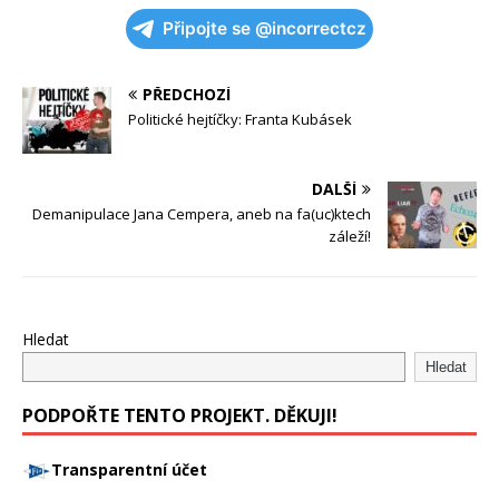
Připojte se @incorrectcz
PŘEDCHOZÍ
Politické hejtíčky: Franta Kubásek
DALŠÍ
Demanipulace Jana Cempera, aneb na fa(uc)ktech
záleží!
Hledat
Hledat
PODPOŘTE TENTO PROJEKT. DĚKUJI!
Transparentní účet