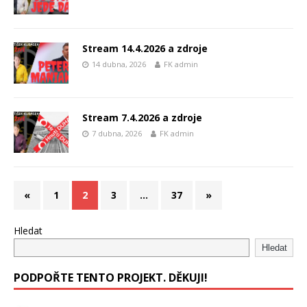
Stream 14.4.2026 a zdroje
14 dubna, 2026
FK admin
Stream 7.4.2026 a zdroje
7 dubna, 2026
FK admin
«
1
2
3
…
37
»
Hledat
Hledat
PODPOŘTE TENTO PROJEKT. DĚKUJI!