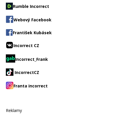
Rumble Incorrect
Webový Facebook
František Kubásek
Incorrect CZ
Incorrect_Frank
IncorrectCZ
Franta incorrect
Reklamy