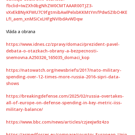
fbclid=IwZXh0bgNhZW0CMTAAAR00TJZ3-
vXvEkBNyKFWU7C9fgtmibAwlPelxbKKMtYmfPdwSZIbO4KE
LfI_aem_xnMSiCxLHFgNVIbdAvWDqw
Vláda a obrana
https://www.idnes.cz/zpravy/domaci/prezident-pavel-
debata-o-otazkach-obrany-a-bezpecnosti-
snemovna.A250326_165035_domaci_kop
https://natowatch.org/newsbriefs/2017/nato-military-
spending-over-12-times-more-russia-2016-sipri-data-
shows
https://breakingdefense.com/2025/02/russia-overtakes-
all-of-europe-on-defense-spending-in-key-metric-iiss-
military-balance/
https://www.bbc.com/news/articles/czjeejw9z4zo
https://armedforces.eu/compare/country_European_Unio