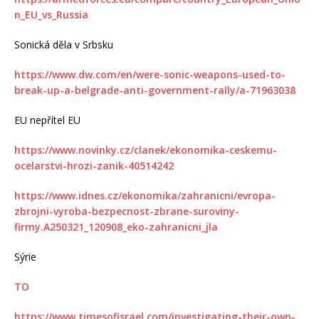
n_EU_vs_Russia
Sonická děla v Srbsku
https://www.dw.com/en/were-sonic-weapons-used-to-
break-up-a-belgrade-anti-government-rally/a-71963038
EU nepřítel EU
https://www.novinky.cz/clanek/ekonomika-ceskemu-
ocelarstvi-hrozi-zanik-40514242
https://www.idnes.cz/ekonomika/zahranicni/evropa-
zbrojni-vyroba-bezpecnost-zbrane-suroviny-
firmy.A250321_120908_eko-zahranicni_jla
Sýrie
TO
https://www.timesofisrael.com/investigating-their-own-