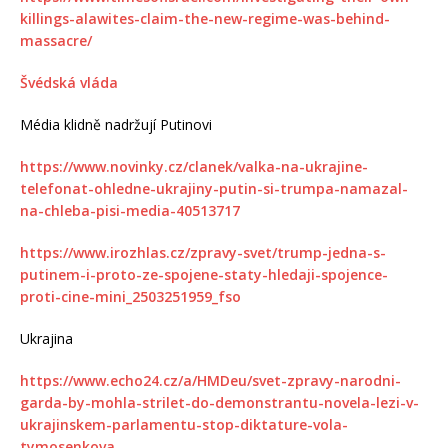
killings-alawites-claim-the-new-regime-was-behind-
massacre/
Švédská vláda
Média klidně nadržují Putinovi
https://www.novinky.cz/clanek/valka-na-ukrajine-
telefonat-ohledne-ukrajiny-putin-si-trumpa-namazal-
na-chleba-pisi-media-40513717
https://www.irozhlas.cz/zpravy-svet/trump-jedna-s-
putinem-i-proto-ze-spojene-staty-hledaji-spojence-
proti-cine-mini_2503251959_fso
Ukrajina
https://www.echo24.cz/a/HMDeu/svet-zpravy-narodni-
garda-by-mohla-strilet-do-demonstrantu-novela-lezi-v-
ukrajinskem-parlamentu-stop-diktature-vola-
tymosenkova