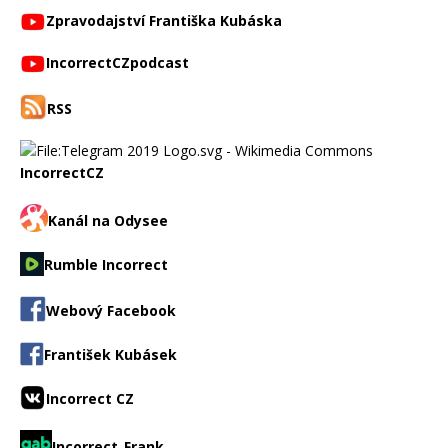
Zpravodajství Františka Kubáska
IncorrectCZpodcast
RSS
IncorrectCZ
Kanál na Odysee
Rumble Incorrect
Webový Facebook
František Kubásek
Incorrect CZ
Incorrect_Frank