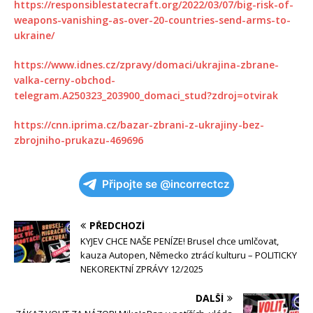
https://responsiblestatecraft.org/2022/03/07/big-risk-of-
weapons-vanishing-as-over-20-countries-send-arms-to-
ukraine/
https://www.idnes.cz/zpravy/domaci/ukrajina-zbrane-
valka-cerny-obchod-
telegram.A250323_203900_domaci_stud?zdroj=otvirak
https://cnn.iprima.cz/bazar-zbrani-z-ukrajiny-bez-
zbrojniho-prukazu-469696
Připojte se @incorrectcz
PŘEDCHOZÍ
KYJEV CHCE NAŠE PENÍZE! Brusel chce umlčovat,
kauza Autopen, Německo ztrácí kulturu – POLITICKY
NEKOREKTNÍ ZPRÁVY 12/2025
DALŠÍ