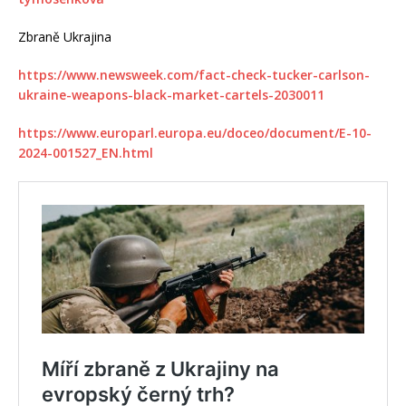
Zbraně Ukrajina
https://www.newsweek.com/fact-check-tucker-carlson-
ukraine-weapons-black-market-cartels-2030011
https://www.europarl.europa.eu/doceo/document/E-10-
2024-001527_EN.html