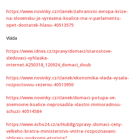
https://www.novinky.cz/clanek/zahranicni-evropa-krize-
na-slovensku-je-vyresena-koalice-ma-v-parlamentu-
opet-dostatek-hlasu-40513575
Vláda
https://www.idnes.cz/zpravy/domaci/starostove-
sledovaci-vyhlaska-
internet.A250318_120924_domaci_doub
https://www.novinky.cz/clanek/ekonomika-vlada-vysala-
rozpoctovou-rezervu-40513950
https://www.novinky.cz/clanek/domaci-potupa-ve-
snemovne-koalice-neprosadila-vlastni-mimoradnou-
schuzi-40514584
https://www.echo24.cz/a/Hub8g/zpravy-domaci-ceny-
velkeho-bratra-ministerstvo-vnitra-rozpoznavani-
obliceju-soukromi-eturista?