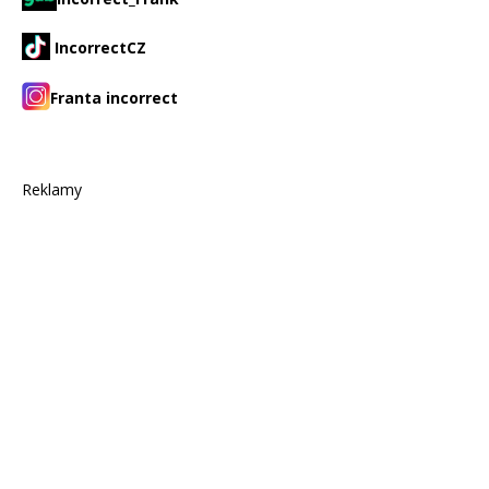
IncorrectCZ
Franta incorrect
Reklamy