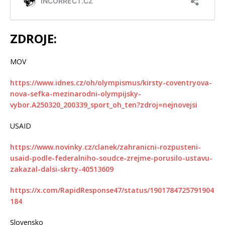
ZDROJE:
MOV
https://www.idnes.cz/oh/olympismus/kirsty-coventryova-
nova-sefka-mezinarodni-olympijsky-
vybor.A250320_200339_sport_oh_ten?zdroj=nejnovejsi
USAID
https://www.novinky.cz/clanek/zahranicni-rozpusteni-
usaid-podle-federalniho-soudce-zrejme-porusilo-ustavu-
zakazal-dalsi-skrty-40513609
https://x.com/RapidResponse47/status/1901784725791904
184
Slovensko