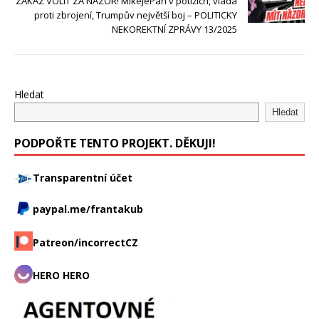
ZÁKAZ VOLIT ZA NÁZOR! MikeJePan v potížích, vláda
proti zbrojení, Trumpův největší boj – POLITICKY
NEKOREKTNÍ ZPRÁVY 13/2025
Hledat
Hledat
PODPOŘTE TENTO PROJEKT. DĚKUJI!
Transparentní účet
paypal.me/frantakub
Patreon/incorrectCZ
HERO HERO