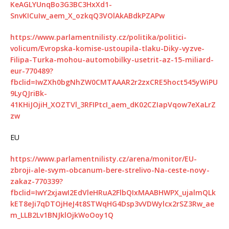
KeAGLYUnqBo3G3BC3HxXd1-
SnvKICuIw_aem_X_ozkqQ3VOlAkABdkPZAPw
https://www.parlamentnilisty.cz/politika/politici-
volicum/Evropska-komise-ustoupila-tlaku-Diky-vyzve-
Filipa-Turka-mohou-automobilky-usetrit-az-15-miliard-
eur-770489?
fbclid=IwZXh0bgNhZW0CMTAAAR2r2zxCRE5hoct545yWiPU
9LyQJriBk-
41KHiJOjiH_XOZTVl_3RFIPtcI_aem_dK02CZIapVqow7eXaLrZ
zw
EU
https://www.parlamentnilisty.cz/arena/monitor/EU-
zbroji-ale-svym-obcanum-bere-strelivo-Na-ceste-novy-
zakaz-770339?
fbclid=IwY2xjawI2EdVleHRuA2FlbQIxMAABHWPX_ujalmQLk
kET8eJi7qDTOjHeJ4t8STWqHG4Dsp3vVDWylcx2rSZ3Rw_ae
m_LLB2Lv1BNJklOjkWoOoy1Q