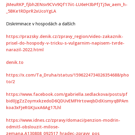
jMeuRKP_fjbh2ENsv9CVv9Qf17iit-LU6eH3bPfJTj5w_aem_h-
_5BKe1RDprR2xUcoYgLA
Diskriminace v hospodách a dalších
https://prazsky.denik.cz/zpravy_region/video-zakaznik-
prisel-do-hospody-v-tricku-s-vulgarnim-napisem-tvrde-
narazil-2022.html
denik.to
https://x.com/Ta_Druha/status/1596224734026354688/pho
to/2
https://www.facebook.com/gabriella.sedlackova/posts/pf
bid0JgZzZoymxkzedoD6QDUvEMFHrtowqbDdXismyqBPAm
koa3xFJeRGKJuxA6Ag17Lhl
https://www.idnes.cz/zpravy/domaci/penzion-modrin-
odmitl-obslouzit-milose-
zemana.A130808_092517_hradec-zpravy_pos