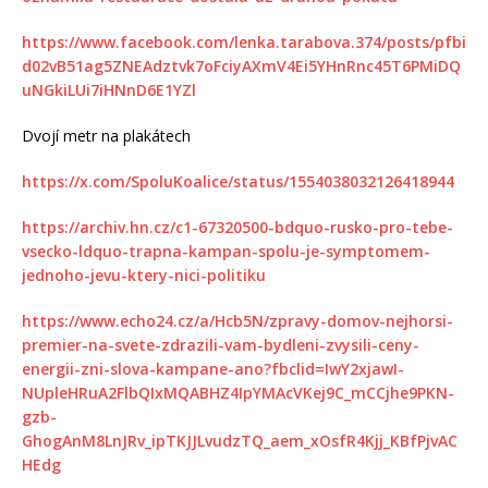
https://www.facebook.com/lenka.tarabova.374/posts/pfbi
d02vB51ag5ZNEAdztvk7oFciyAXmV4Ei5YHnRnc45T6PMiDQ
uNGkiLUi7iHNnD6E1YZl
Dvojí metr na plakátech
https://x.com/SpoluKoalice/status/1554038032126418944
https://archiv.hn.cz/c1-67320500-bdquo-rusko-pro-tebe-
vsecko-ldquo-trapna-kampan-spolu-je-symptomem-
jednoho-jevu-ktery-nici-politiku
https://www.echo24.cz/a/Hcb5N/zpravy-domov-nejhorsi-
premier-na-svete-zdrazili-vam-bydleni-zvysili-ceny-
energii-zni-slova-kampane-ano?fbclid=IwY2xjawI-
NUpleHRuA2FlbQIxMQABHZ4IpYMAcVKej9C_mCCjhe9PKN-
gzb-
GhogAnM8LnJRv_ipTKJJLvudzTQ_aem_xOsfR4Kjj_KBfPjvAC
HEdg