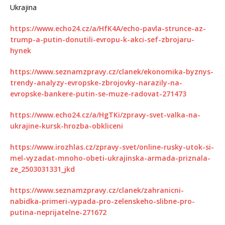
Ukrajina
https://www.echo24.cz/a/HfK4A/echo-pavla-strunce-az-
trump-a-putin-donutili-evropu-k-akci-sef-zbrojaru-
hynek
https://www.seznamzpravy.cz/clanek/ekonomika-byznys-
trendy-analyzy-evropske-zbrojovky-narazily-na-
evropske-bankere-putin-se-muze-radovat-271473
https://www.echo24.cz/a/HgTKi/zpravy-svet-valka-na-
ukrajine-kursk-hrozba-obkliceni
https://www.irozhlas.cz/zpravy-svet/online-rusky-utok-si-
mel-vyzadat-mnoho-obeti-ukrajinska-armada-priznala-
ze_2503031331_jkd
https://www.seznamzpravy.cz/clanek/zahranicni-
nabidka-primeri-vypada-pro-zelenskeho-slibne-pro-
putina-neprijatelne-271672