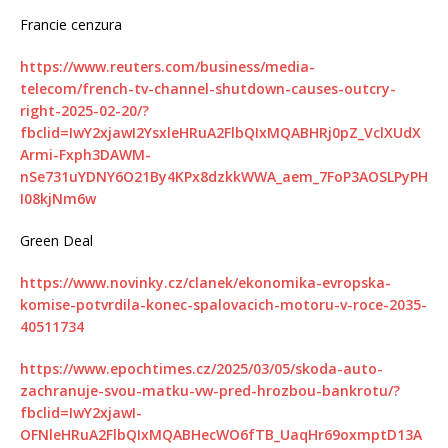
Francie cenzura
https://www.reuters.com/business/media-
telecom/french-tv-channel-shutdown-causes-outcry-
right-2025-02-20/?
fbclid=IwY2xjawI2YsxleHRuA2FlbQIxMQABHRj0pZ_VclXUdX
Armi-Fxph3DAWM-
nSe731uYDNY6O21By4KPx8dzkkWWA_aem_7FoP3AOSLPyPH
I08kjNm6w
Green Deal
https://www.novinky.cz/clanek/ekonomika-evropska-
komise-potvrdila-konec-spalovacich-motoru-v-roce-2035-
40511734
https://www.epochtimes.cz/2025/03/05/skoda-auto-
zachranuje-svou-matku-vw-pred-hrozbou-bankrotu/?
fbclid=IwY2xjawI-
OFNleHRuA2FlbQIxMQABHecWO6fTB_UaqHr69oxmptD13A