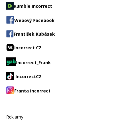
Rumble Incorrect
Webový Facebook
František Kubásek
Incorrect CZ
Incorrect_Frank
IncorrectCZ
Franta incorrect
Reklamy