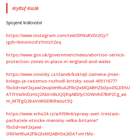
Kryštof Kozák
Spojené království
https://www.instagram.com/reel/DFNsRVDI2OJ/?
igsh=bmxmcnFzYmIzY2xq
https://www.gov.uk/government/news/abortion-service-
protection-zones-in-place-in-england-and-wales
https://www.novinky.cz/clanek/koktejl-zamena-jmen-
kolegu-je-rasismus-rozhodl-britsky-soud-40511677?
fbclid=IwY2xjawI2eupleHRuA2FlbQIxMQABHZbDpo0SLDEhU
ATfrVw5nDzHzJ2XblrnBLXJQRqABDlyCIOWnRd7BiP2Cg_ae
m_M7EgQ2baVvWGDBiRwsut5Q
https://www.echo24.cz/a/H59n6/zpravy-svet-trestani-
pachatele-etnicke-mensiny-velka-britanie?
fbclid=IwY2xjawI-
O6VleHRuA2FlbQIxMQABHSe2iDATvm1Mz-