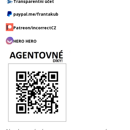
Transparentní účet
paypal.me/frantakub
Patreon/incorrectCZ
HERO HERO