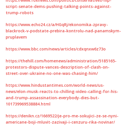
https://www.foxnews.com/politics/conservatives-flip-
script-senate-dems-pushing-talking-points-against-
trump-robots
https://www.echo24.cz/a/HGqRj/ekonomika-zpravy-
blackrock-v-podstate-prebira-kontrolu-nad-panamskym-
pruplavem
https://www.bbc.com/news/articles/cdxqnxw6z73o
https://thehill.com/homenews/administration/5185165-
protestors-dispute-vances-description-of-clash-on-
street-over-ukraine-no-one-was-chasing-him/
https://www.hindustantimes.com/world-news/us-
news/elon-musk-reacts-to-chilling-video-calling-for-his-
and-trump-assassination-everybody-dies-but-
101739969538884.html
https://denikn.cz/1669522/je-pro-me-sokujici-ze-se-nyni-
americane-boji-mluvit-zazivaji-i-cenzuru-rika-novinar/