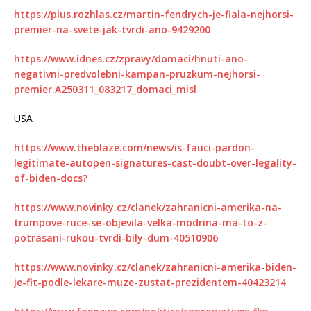
https://plus.rozhlas.cz/martin-fendrych-je-fiala-nejhorsi-
premier-na-svete-jak-tvrdi-ano-9429200
https://www.idnes.cz/zpravy/domaci/hnuti-ano-
negativni-predvolebni-kampan-pruzkum-nejhorsi-
premier.A250311_083217_domaci_misl
USA
https://www.theblaze.com/news/is-fauci-pardon-
legitimate-autopen-signatures-cast-doubt-over-legality-
of-biden-docs?
https://www.novinky.cz/clanek/zahranicni-amerika-na-
trumpove-ruce-se-objevila-velka-modrina-ma-to-z-
potrasani-rukou-tvrdi-bily-dum-40510906
https://www.novinky.cz/clanek/zahranicni-amerika-biden-
je-fit-podle-lekare-muze-zustat-prezidentem-40423214