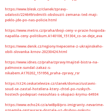
https://www.blesk.cz/clanek/zpravy-
udalosti/224649/odmitli-obslouzit-zemana-ted-maji-
peklo-jde-po-nas-policie.html
https://www.metro.cz/praha/dvoji-ceny-v-praze-hospoda-
napalila-ceny-politikum.A140106_151304_co-se-deje_ava
https://www.denik.cz/regiony/nepeceme-z-ukrajinskeho-
obili-slovanka-krnov-20230424.html
https://www.idnes.cz/praha/zpravy/majitel-bistra-na-
palmovce-sundal-zakaz-s-
nikabem.A170202_151956_praha-zpravy_rsr
https://ct24.ceskatelevize.cz/clanek/domaci/ustavni-
soud-se-zastal-hoteliera-ktery-chtel-po-ruskych-
hostech-podepsat-nesouhlas-s-okupaci-krymu-64934
https://www.echo24.cz/a/wiBp8/pro-imigranty-nevarime-
oznamila-restaurace-dostala-uz-druhou-pokutu