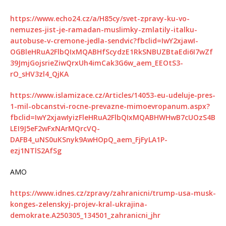
https://www.echo24.cz/a/H85cy/svet-zpravy-ku-vo-
nemuzes-jist-je-ramadan-muslimky-zmlatily-italku-
autobuse-v-cremone-jedla-sendvic?fbclid=IwY2xjawI-
OGBleHRuA2FlbQIxMQABHfScydzE1RkSNBUZBtaEdi6I7wZf
39JmjGojsrieZiwQrxUh4imCak3G6w_aem_EEOtS3-
rO_sHV3zl4_QjKA
https://www.islamizace.cz/Articles/14053-eu-udeluje-pres-
1-mil-obcanstvi-rocne-prevazne-mimoevropanum.aspx?
fbclid=IwY2xjawIyizFleHRuA2FlbQIxMQABHWHwB7cUOzS4B
LEI9J5eF2wFxNArMQrcVQ-
DAFB4_uNS0uKSnyk9AwHOpQ_aem_FjFyLA1P-
ezj1NTlS2AfSg
AMO
https://www.idnes.cz/zpravy/zahranicni/trump-usa-musk-
konges-zelenskyj-projev-kral-ukrajina-
demokrate.A250305_134501_zahranicni_jhr