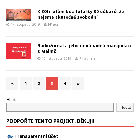
K 30ti letům bez totality 30 důkazů, že
nejsme skutečně svobodní
17 listopadu, 2019
FK admin
Radiožurnál a jeho nenápadná manipulace
s Malmö
13 listopadu, 2019
FK admin
«
1
2
3
4
»
Hledat
Hledat
PODPOŘTE TENTO PROJEKT. DĚKUJI!
Transparentní účet