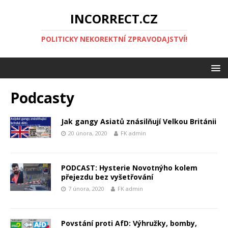
INCORRECT.CZ
POLITICKY NEKOREKTNÍ ZPRAVODAJSTVÍ!
Podcasty
Jak gangy Asiatů znásilňují Velkou Británii
20 února, 2020
FK admin
PODCAST: Hysterie Novotnýho kolem
přejezdu bez vyšetřování
7 února, 2020
FK admin
Povstání proti AfD: Výhružky, bomby,