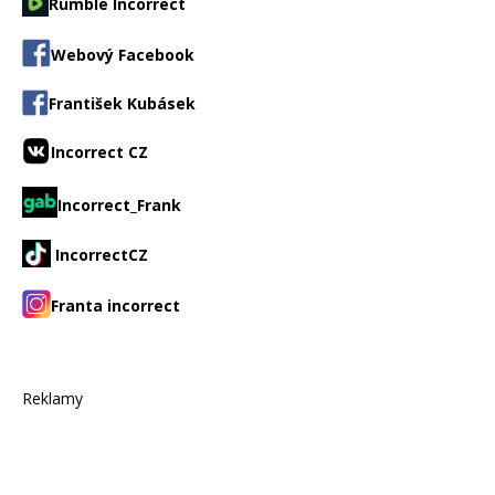
Rumble Incorrect
Webový Facebook
František Kubásek
Incorrect CZ
Incorrect_Frank
IncorrectCZ
Franta incorrect
Reklamy