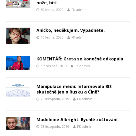
nože, bití
30 ledna, 2020
FK admin
Aničko, neděkujem. Vypadněte.
16 ledna, 2020
FK admin
KOMENTÁŘ: Greta se konečně odkopala
3 prosince, 2019
FK admin
Manipulace médií: Informovala BIS
skutečně jen o Rusku a Číně?
26 listopadu, 2019
FK admin
Madeleine Albright: Rychlé zúčtování
23 listopadu, 2019
FK admin