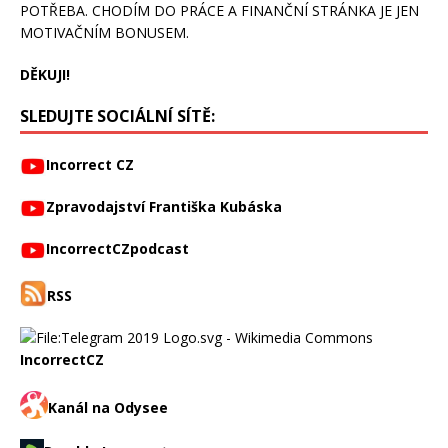
POTŘEBA. CHODÍM DO PRÁCE A FINANČNÍ STRÁNKA JE JEN
MOTIVAČNÍM BONUSEM.
DĚKUJI!
SLEDUJTE SOCIÁLNÍ SÍTĚ:
Incorrect CZ
Zpravodajství Františka Kubáska
IncorrectCZpodcast
RSS
IncorrectCZ
Kanál na Odysee